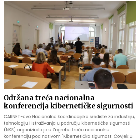
Održana treća nacionalna
konferencija kibernetičke sigurnosti
CARNET-ovo Nacionalno koordinacijsko središte za industriju,
tehnologiju i istraživanja u području kibernetičke sigurnosti
(NKS) organiziralo je u Zagrebu treću nacionalnu
konferenciju pod nazivom "Kibernetička sigurnost: Čovjek u