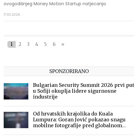
ovogodišnjeg Money Motion Startup natjecanja.
17.03.2026.
1
2
3
4
5
6
»
SPONZORIRANO
Bulgarian Security Summit 2026 prvi put
u Sofiji okuplja lidere sigurnosne
industrije
Od hrvatskih krajolika do Kuala
Lumpura: Goran Jović pokazao snagu
mobilne fotografije pred globalnom
publikom