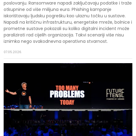
poslovanju. Ransomware napadi zaključavaju podatke i traže
otkupnine od više milijuna eura. Phishing kampanje
iskorištavaju ljudsku pogrešku kao ulaznu točku u sustave.
Napadi na kritičnu infrastrukturu, energetske mreže, bolnice i
prometne sustave pokazali su koliko digitalni incident može
paralizirati rad cijelih organizacija. Takvi scenariji više nisu
iznimka nego svakodnevna operativna stvarnost.
07.05.2026.