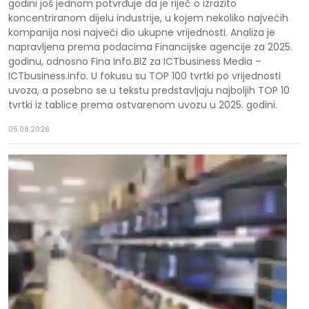
godini još jednom potvrđuje da je riječ o izrazito
koncentriranom dijelu industrije, u kojem nekoliko najvećih
kompanija nosi najveći dio ukupne vrijednosti. Analiza je
napravljena prema podacima Financijske agencije za 2025.
godinu, odnosno Fina Info.BIZ za ICTbusiness Media –
ICTbusiness.info. U fokusu su TOP 100 tvrtki po vrijednosti
uvoza, a posebno se u tekstu predstavljaju najboljih TOP 10
tvrtki iz tablice prema ostvarenom uvozu u 2025. godini.
05.08.2026.