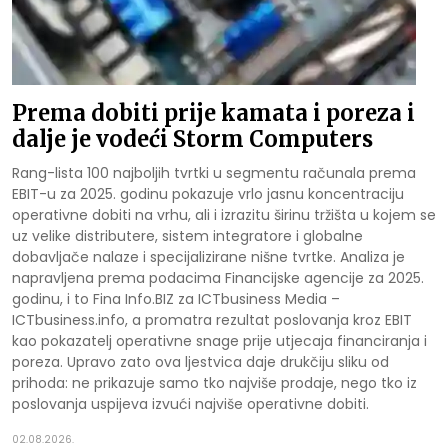
Prema dobiti prije kamata i poreza i
dalje je vodeći Storm Computers
Rang-lista 100 najboljih tvrtki u segmentu računala prema
EBIT-u za 2025. godinu pokazuje vrlo jasnu koncentraciju
operativne dobiti na vrhu, ali i izrazitu širinu tržišta u kojem se
uz velike distributere, sistem integratore i globalne
dobavljače nalaze i specijalizirane nišne tvrtke. Analiza je
napravljena prema podacima Financijske agencije za 2025.
godinu, i to Fina Info.BIZ za ICTbusiness Media –
ICTbusiness.info, a promatra rezultat poslovanja kroz EBIT
kao pokazatelj operativne snage prije utjecaja financiranja i
poreza. Upravo zato ova ljestvica daje drukčiju sliku od
prihoda: ne prikazuje samo tko najviše prodaje, nego tko iz
poslovanja uspijeva izvući najviše operativne dobiti.
02.08.2026.