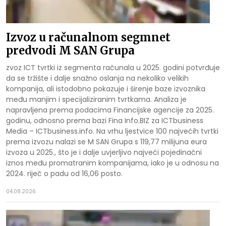
Izvoz u računalnom segmnet
predvodi M SAN Grupa
zvoz ICT tvrtki iz segmenta računala u 2025. godini potvrđuje
da se tržište i dalje snažno oslanja na nekoliko velikih
kompanija, ali istodobno pokazuje i širenje baze izvoznika
među manjim i specijaliziranim tvrtkama. Analiza je
napravljena prema podacima Financijske agencije za 2025.
godinu, odnosno prema bazi Fina Info.BIZ za ICTbusiness
Media – ICTbusiness.info. Na vrhu ljestvice 100 najvećih tvrtki
prema izvozu nalazi se M SAN Grupa s 119,77 milijuna eura
izvoza u 2025., što je i dalje uvjerljivo najveći pojedinačni
iznos među promatranim kompanijama, iako je u odnosu na
2024. riječ o padu od 16,06 posto.
04.08.2026.