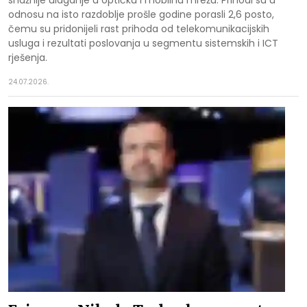
odnosu na isto razdoblje prošle godine porasli 2,6 posto,
čemu su pridonijeli rast prihoda od telekomunikacijskih
usluga i rezultati poslovanja u segmentu sistemskih i ICT
rješenja.
24.07.2026.