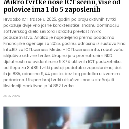
Mikro tvrtke nose ICT scenu, više od
polovice ima 1 do 5 zaposlenih
Hrvatsko ICT tržište u 2025. godini po broju aktivnih tvrtki
pokazuje dvije vrlo jasne karakteristike: snažnu dominaciju
softverskog dijela sektora i izrazitu prevlast mikro
poduzetništva. Analiza je napravljena prema podacima
Financijske agencije za 2025. godinu, odnosno iz sustava Fina
Info.BIZ za ICTbusiness Media – ICTbusiness.info, i obuhvaća
isključivo aktivne tvrtke. Ukupno je u promatranim NKD
djelatnostima evidentirano 9.374 aktivnih ICT poduzetnika,
od čega za 8.489 tvrtki postoji podatak o zaposlenima, dok
ih je 885, odnosno 9,44 posto, bez tog podatka u izvornim
podacima. Ukupan broj tvrtki uključivo i one u stečaju ili
likvidaciji, neaktivne je 14.882 tvrtke.
30.07.2026.