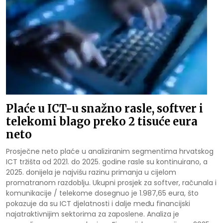
Plaće u ICT-u snažno rasle, softver i
telekomi blago preko 2 tisuće eura
neto
Prosječne neto plaće u analiziranim segmentima hrvatskog
ICT tržišta od 2021. do 2025. godine rasle su kontinuirano, a
2025. donijela je najvišu razinu primanja u cijelom
promatranom razdoblju. Ukupni prosjek za softver, računala i
komunikacije / telekome dosegnuo je 1.987,65 eura, što
pokazuje da su ICT djelatnosti i dalje među financijski
najatraktivnijim sektorima za zaposlene. Analiza je