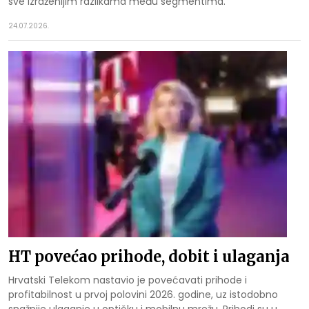
sve izraženijim razlikama među segmentima.
24.07.2026.
HT povećao prihode, dobit i ulaganja
Hrvatski Telekom nastavio je povećavati prihode i
profitabilnost u prvoj polovini 2026. godine, uz istodobno
snažnije ulaganje u optičku i mobilnu mrežu. Prihodi su u