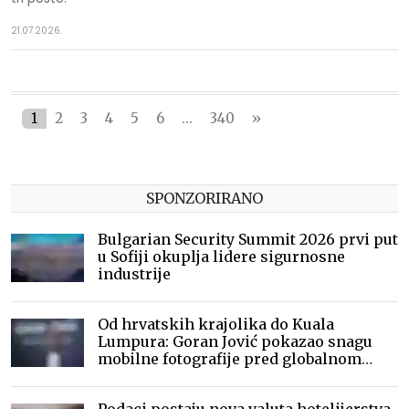
21.07.2026.
1
2
3
4
5
6
...
340
»
SPONZORIRANO
Bulgarian Security Summit 2026 prvi put
u Sofiji okuplja lidere sigurnosne
industrije
Od hrvatskih krajolika do Kuala
Lumpura: Goran Jović pokazao snagu
mobilne fotografije pred globalnom
publikom
Podaci postaju nova valuta hotelijerstva