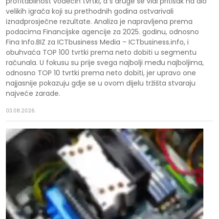
profitabilnost vodećih tvrtki, a s druge se vidi pritisak na dio
velikih igrača koji su prethodnih godina ostvarivali
iznadprosječne rezultate. Analiza je napravljena prema
podacima Financijske agencije za 2025. godinu, odnosno
Fina Info.BIZ za ICTbusiness Media – ICTbusiness.info, i
obuhvaća TOP 100 tvrtki prema neto dobiti u segmentu
računala. U fokusu su prije svega najbolji među najboljima,
odnosno TOP 10 tvrtki prema neto dobiti, jer upravo one
najjasnije pokazuju gdje se u ovom dijelu tržišta stvaraju
najveće zarade.
03.08.2026.