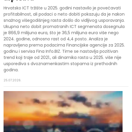
Hrvatsko ICT tržište u 2025. godini nastavilo je povećavati
profitabilnost, ali podaci o neto dobiti pokazuju da je nakon
snažnog višegodišnjeg rasta došlo do vidljivog usporavanja.
Ukupna neto dobit promatranih ICT segmenata dosegnula
je 866,9 milijuna eura, što je 36,5 milijuna eura više nego
2024. godine, odnosno rast od 4,4 posto. Analiza je
napravljena prema podacima Financijske agencije za 2025.
godinu i servisa Fina Info.BIZ. Time se nastavlja pozitivan
trend koji traje od 2021., ali dinamika rasta u 2025. više nije
usporediva s dvoznamenkastim stopama iz prethodnih
godina.
25.07.2026.