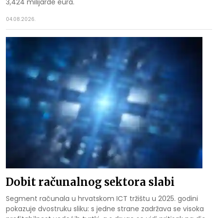
3,424 milijarde eura.
04.08.2026.
Dobit računalnog sektora slabi
Segment računala u hrvatskom ICT tržištu u 2025. godini
pokazuje dvostruku sliku: s jedne strane zadržava se visoka