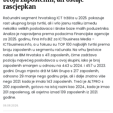
rascjepkan
Računalni segment hrvatskog ICT tržišta u 2025. pokazuje
rast ukupnog broja tvrtki, ali i vrlo jasnu razliku između
nekoliko velikih poslodavaca i široke baze malih poduzetnika.
Analiza je napravljena prema podacima Financijske agencije
za 2025. godinu, Fina Info.BIZ za ICTbusiness Media –
ICTbusiness.info, a u fokusu su TOP 100 najboljih tvrtki prema
broju zaposlenih u segmentu računala. Na vrhu ljestvice
nalazi se IBM Hrvatska s 411 zaposlenih, čime zadržava
poziciju najvećeg poslodavca u ovoj skupini, iako je broj
zaposlenih smanjen u odnosu na 443 u 2024. i 457 u 2023.
godini. Drugo mjesto drži M SAN Grupa s 217 zaposlenih,
odnosno 29 manje nego godinu prije, ali i dalje znatno više
nego 2021. kada je imala 143 zaposlenih. Treći je ALTPRO s
200 zaposlenih, gotovo na istoj razini kao 2024., kada je imao
201 zaposlenog, ali osjetno iznad 139 zaposlenih iz 2021.
godine.
06.08.2026.