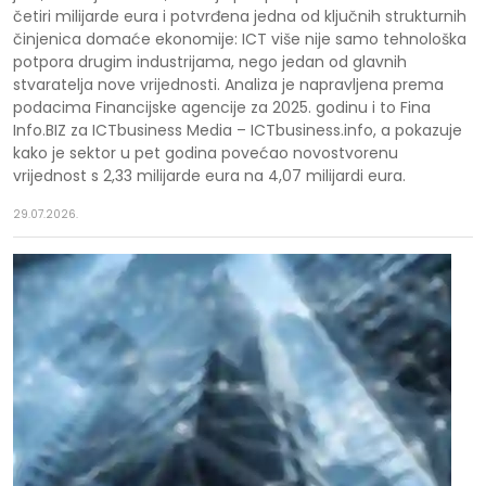
četiri milijarde eura i potvrđena jedna od ključnih strukturnih
činjenica domaće ekonomije: ICT više nije samo tehnološka
potpora drugim industrijama, nego jedan od glavnih
stvaratelja nove vrijednosti. Analiza je napravljena prema
podacima Financijske agencije za 2025. godinu i to Fina
Info.BIZ za ICTbusiness Media – ICTbusiness.info, a pokazuje
kako je sektor u pet godina povećao novostvorenu
vrijednost s 2,33 milijarde eura na 4,07 milijardi eura.
29.07.2026.