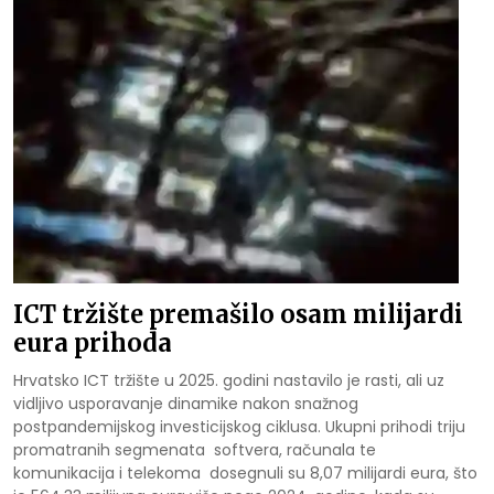
ICT tržište premašilo osam milijardi
eura prihoda
Hrvatsko ICT tržište u 2025. godini nastavilo je rasti, ali uz
vidljivo usporavanje dinamike nakon snažnog
postpandemijskog investicijskog ciklusa. Ukupni prihodi triju
promatranih segmenata softvera, računala te
komunikacija i telekoma dosegnuli su 8,07 milijardi eura, što