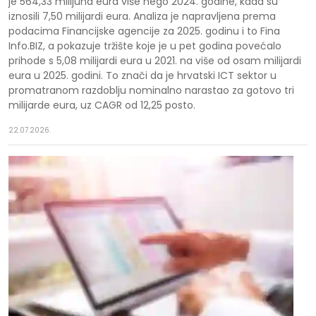
je 564,33 milijuna eura više nego 2024. godine, kada su
iznosili 7,50 milijardi eura. Analiza je napravljena prema
podacima Financijske agencije za 2025. godinu i to Fina
Info.BIZ, a pokazuje tržište koje je u pet godina povećalo
prihode s 5,08 milijardi eura u 2021. na više od osam milijardi
eura u 2025. godini. To znači da je hrvatski ICT sektor u
promatranom razdoblju nominalno narastao za gotovo tri
milijarde eura, uz CAGR od 12,25 posto.
22.07.2026.