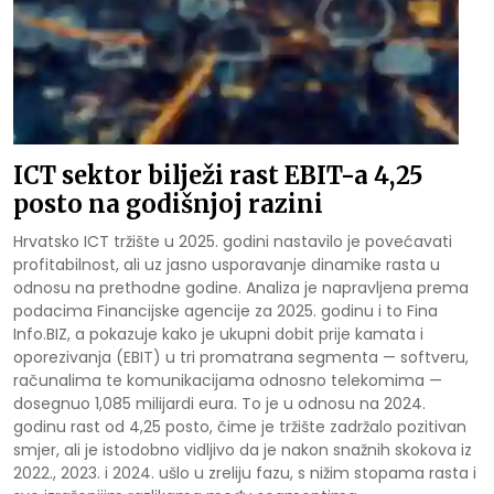
ICT sektor bilježi rast EBIT-a 4,25
posto na godišnjoj razini
Hrvatsko ICT tržište u 2025. godini nastavilo je povećavati
profitabilnost, ali uz jasno usporavanje dinamike rasta u
odnosu na prethodne godine. Analiza je napravljena prema
podacima Financijske agencije za 2025. godinu i to Fina
Info.BIZ, a pokazuje kako je ukupni dobit prije kamata i
oporezivanja (EBIT) u tri promatrana segmenta — softveru,
računalima te komunikacijama odnosno telekomima —
dosegnuo 1,085 milijardi eura. To je u odnosu na 2024.
godinu rast od 4,25 posto, čime je tržište zadržalo pozitivan
smjer, ali je istodobno vidljivo da je nakon snažnih skokova iz
2022., 2023. i 2024. ušlo u zreliju fazu, s nižim stopama rasta i