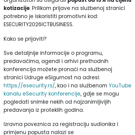
organizatori su osigurali
popust od 15% na cijenu
kotizacije
. Prilikom prijave na službenoj stranici
potrebno je iskoristiti promotivni kod:
ESECURITY2026ICTBUSINESS.
Kako se prijaviti?
Sve detaljnije informacije o programu,
predavačima, agendi i arhivi prethodnih
konferencija možete pronaći na službenoj
stranici Udruge eSigurnost na adresi:
https://esecurity.rs/
, kao i na službenom
YouTube
kanalu eSecurity konferencije
, gdje se mogu
pogledati snimke nekih od najzanimljivijih
predavanja iz proteklih godina.
Izravna poveznica za registraciju sudionika i
primjenu popusta nalazi se