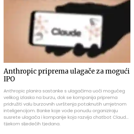
Anthropic priprema ulagače za mogući
IPO
Anthropic planira sastanke s ulagačima uoči mogućeg
velikog izlaska na burzu, dok se kompanija priprema
pridružiti valu burzovnih uvrštenja potaknutih umjetnom
inteligencijom. Banke koje vode ponudu organiziraju
susrete ulagača i kompanije koja razvija chatbot Claude
tijekom sljedećih tjedana.