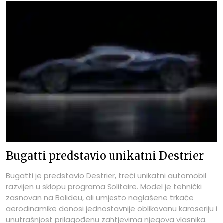
Bugatti predstavio unikatni Destrier
Bugatti je predstavio Destrier, treći unikatni automobil
razvijen u sklopu programa Solitaire. Model je tehnički
zasnovan na Bolideu, ali umjesto naglašene trkaće
aerodinamike donosi jednostavnije oblikovanu karoseriju i
unutrašnjost prilagođenu zahtjevima njegova vlasnika.