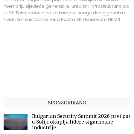
memoriju sljedeće generacije. Središnji infrastrukturni dio
je SK Telecomov plan za kampus snage dva gigavata s
Nvidijinim sustavima Vera Rubin i SK Hynixovom HBM4
memorijom, čiji bi prvi objekt trebao biti uključen 2027.
SPONZORIRANO
Bulgarian Security Summit 2026 prvi put
u Sofiji okuplja lidere sigurnosne
industrije