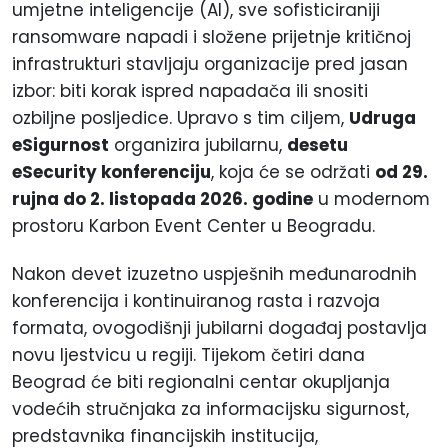
umjetne inteligencije (AI), sve sofisticiraniji
ransomware napadi i složene prijetnje kritičnoj
infrastrukturi stavljaju organizacije pred jasan
izbor: biti korak ispred napadača ili snositi
ozbiljne posljedice. Upravo s tim ciljem,
Udruga
eSigurnost
organizira jubilarnu,
desetu
eSecurity konferenciju
, koja će se održati
od 29.
rujna do 2. listopada 2026. godine
u modernom
prostoru Karbon Event Center u Beogradu.
Nakon devet izuzetno uspješnih međunarodnih
konferencija i kontinuiranog rasta i razvoja
formata, ovogodišnji jubilarni događaj postavlja
novu ljestvicu u regiji. Tijekom četiri dana
Beograd će biti regionalni centar okupljanja
vodećih stručnjaka za informacijsku sigurnost,
predstavnika financijskih institucija,