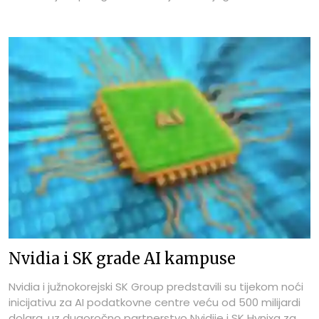
Nvidia i SK grade AI kampuse
Nvidia i južnokorejski SK Group predstavili su tijekom noći
inicijativu za AI podatkovne centre veću od 500 milijardi
dolara, uz dugoročno partnerstvo Nvidije i SK Hynixa za