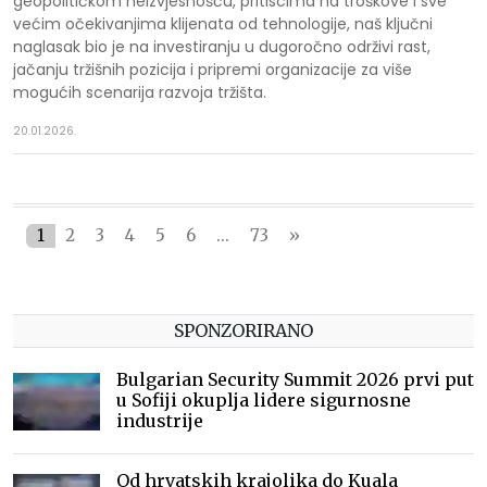
geopolitičkom neizvjesnošću, pritiscima na troškove i sve
većim očekivanjima klijenata od tehnologije, naš ključni
naglasak bio je na investiranju u dugoročno održivi rast,
jačanju tržišnih pozicija i pripremi organizacije za više
mogućih scenarija razvoja tržišta.
20.01.2026.
1
2
3
4
5
6
...
73
»
SPONZORIRANO
Bulgarian Security Summit 2026 prvi put
u Sofiji okuplja lidere sigurnosne
industrije
Od hrvatskih krajolika do Kuala