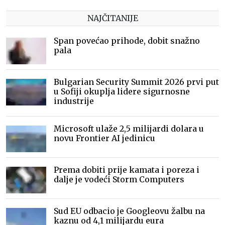
NAJČITANIJE
Span povećao prihode, dobit snažno
pala
Bulgarian Security Summit 2026 prvi put
u Sofiji okuplja lidere sigurnosne
industrije
Microsoft ulaže 2,5 milijardi dolara u
novu Frontier AI jedinicu
Prema dobiti prije kamata i poreza i
dalje je vodeći Storm Computers
Sud EU odbacio je Googleovu žalbu na
kaznu od 4,1 milijardu eura