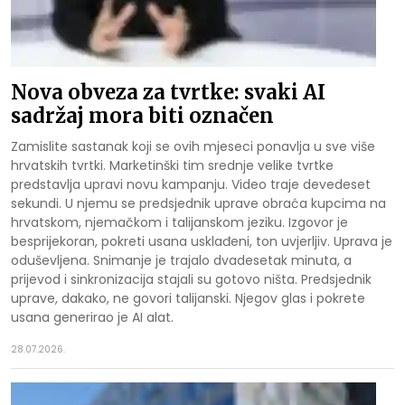
Nova obveza za tvrtke: svaki AI
sadržaj mora biti označen
Zamislite sastanak koji se ovih mjeseci ponavlja u sve više
hrvatskih tvrtki. Marketinški tim srednje velike tvrtke
predstavlja upravi novu kampanju. Video traje devedeset
sekundi. U njemu se predsjednik uprave obraća kupcima na
hrvatskom, njemačkom i talijanskom jeziku. Izgovor je
besprijekoran, pokreti usana usklađeni, ton uvjerljiv. Uprava je
oduševljena. Snimanje je trajalo dvadesetak minuta, a
prijevod i sinkronizacija stajali su gotovo ništa. Predsjednik
uprave, dakako, ne govori talijanski. Njegov glas i pokrete
usana generirao je AI alat.
28.07.2026.