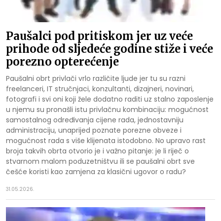
Paušalci pod pritiskom jer uz veće
prihode od sljedeće godine stiže i veće
porezno opterećenje
Paušalni obrt privlači vrlo različite ljude jer tu su razni
freelanceri, IT stručnjaci, konzultanti, dizajneri, novinari,
fotografi i svi oni koji žele dodatno raditi uz stalno zaposlenje
u njemu su pronašli istu privlačnu kombinaciju: mogućnost
samostalnog određivanja cijene rada, jednostavniju
administraciju, unaprijed poznate porezne obveze i
mogućnost rada s više klijenata istodobno. No upravo rast
broja takvih obrta otvorio je i važno pitanje: je li riječ o
stvarnom malom poduzetništvu ili se paušalni obrt sve
češće koristi kao zamjena za klasični ugovor o radu?
31.05.2026.