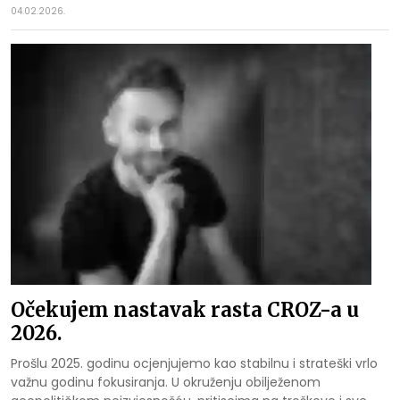
04.02.2026.
Očekujem nastavak rasta CROZ-a u
2026.
Prošlu 2025. godinu ocjenjujemo kao stabilnu i strateški vrlo
važnu godinu fokusiranja. U okruženju obilježenom