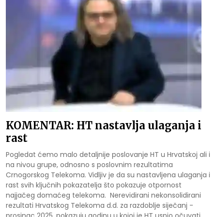
KOMENTAR: HT nastavlja ulaganja i
rast
Pogledat ćemo malo detaljnije poslovanje HT u Hrvatskoj ali i
na nivou grupe, odnosno s poslovnim rezultatima
Crnogorskog Telekoma. Vidljiv je da su nastavljena ulaganja i
rast svih ključnih pokazatelja što pokazuje otpornost
najjačeg domaćeg telekoma.
Nerevidirani nekonsolidirani
rezultati Hrvatskog Telekoma d.d. za razdoblje siječanj -
prosinac 2025. pokazuju godinu u kojoj je HT uspio očuvati