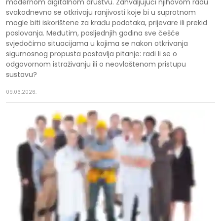
modernom digitalnom društvu. Zahvaljujući njihovom radu
svakodnevno se otkrivaju ranjivosti koje bi u suprotnom
mogle biti iskorištene za krađu podataka, prijevare ili prekid
poslovanja. Međutim, posljednjih godina sve češće
svjedočimo situacijama u kojima se nakon otkrivanja
sigurnosnog propusta postavlja pitanje: radi li se o
odgovornom istraživanju ili o neovlaštenom pristupu
sustavu?
09.06.2026.