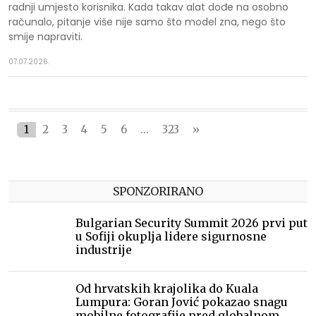
radnji umjesto korisnika. Kada takav alat dođe na osobno
računalo, pitanje više nije samo što model zna, nego što
smije napraviti.
07.07.2026.
1
2
3
4
5
6
...
323
»
SPONZORIRANO
Bulgarian Security Summit 2026 prvi put
u Sofiji okuplja lidere sigurnosne
industrije
Od hrvatskih krajolika do Kuala
Lumpura: Goran Jović pokazao snagu
mobilne fotografije pred globalnom