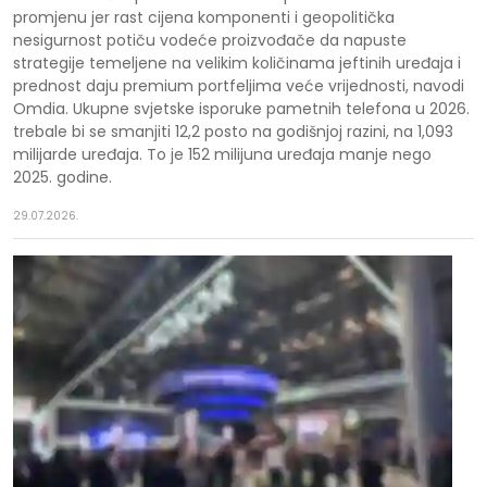
promjenu jer rast cijena komponenti i geopolitička
nesigurnost potiču vodeće proizvođače da napuste
strategije temeljene na velikim količinama jeftinih uređaja i
prednost daju premium portfeljima veće vrijednosti, navodi
Omdia. Ukupne svjetske isporuke pametnih telefona u 2026.
trebale bi se smanjiti 12,2 posto na godišnjoj razini, na 1,093
milijarde uređaja. To je 152 milijuna uređaja manje nego
2025. godine.
29.07.2026.