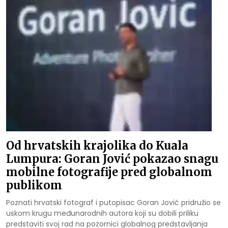
Od hrvatskih krajolika do Kuala
Lumpura: Goran Jović pokazao snagu
mobilne fotografije pred globalnom
publikom
Poznati hrvatski fotograf i putopisac Goran Jović pridružio se
uskom krugu međunarodnih autora koji su dobili priliku
predstaviti svoj rad na pozornici globalnog predstavljanja