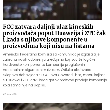
FCC zatvara daljnji ulaz kineskih
proizvođača poput Huaweija i ZTE čak
i kada s njihove komponente u
proizvodima koji nisu na listama
Američka Federalna komisija za komunikacije izglasala je
zabranu novih odobrenja uređajima koji sadrže logičke
hardverske komponente kompanija proglašenih
nacionalnim sigurnosnim rizikom. Odluka obuhvaća
sklopove dobavljača s FCC-ova Covered Lista, među kojima
su Huawei i ZTE, čak i kada gotov proizvod prodaje kompanija
koja sama nije na popisu.
27.07.2026.