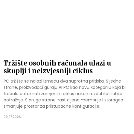
Tržište osobnih računala ulazi u
skuplji i neizvjesniji ciklus
PC tržište se nalazi između dva suprotna pritiska. S jedne
strane, proizvođači guraju AI PC kao novu kategoriju koja bi
trebala potaknuti zamjenski ciklus nakon razdoblja slabije
potražnje. S druge strane, rast cijena memorije i storagea
smanjuje prostor za pristupačne konfiguracije.
09.07.2026.