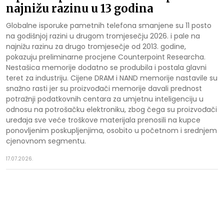
najnižu razinu u 13 godina
Globalne isporuke pametnih telefona smanjene su 11 posto
na godišnjoj razini u drugom tromjesečju 2026. i pale na
najnižu razinu za drugo tromjesečje od 2013. godine,
pokazuju preliminarne procjene Counterpoint Researcha.
Nestašica memorije dodatno se produbila i postala glavni
teret za industriju. Cijene DRAM i NAND memorije nastavile su
snažno rasti jer su proizvođači memorije davali prednost
potražnji podatkovnih centara za umjetnu inteligenciju u
odnosu na potrošačku elektroniku, zbog čega su proizvođači
uređaja sve veće troškove materijala prenosili na kupce
ponovljenim poskupljenjima, osobito u početnom i srednjem
cjenovnom segmentu.
17.07.2026.