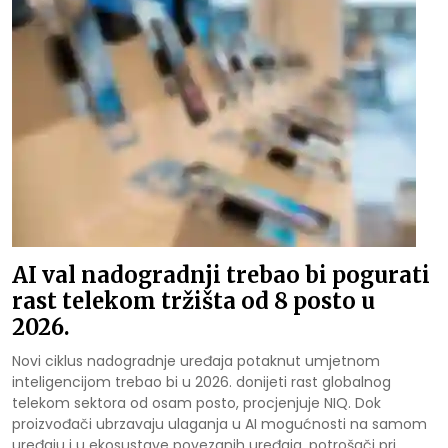
AI val nadogradnji trebao bi pogurati
rast telekom tržišta od 8 posto u
2026.
Novi ciklus nadogradnje uređaja potaknut umjetnom
inteligencijom trebao bi u 2026. donijeti rast globalnog
telekom sektora od osam posto, procjenjuje NIQ. Dok
proizvođači ubrzavaju ulaganja u AI mogućnosti na samom
uređaju i u ekosustave povezanih uređaja, potrošači pri