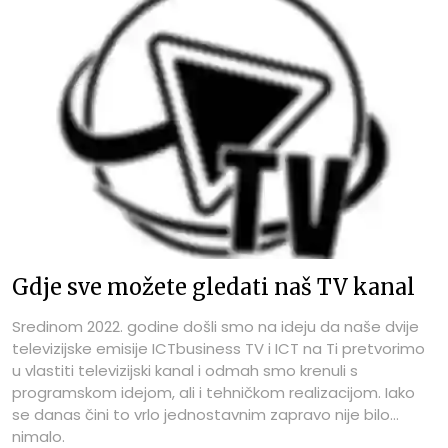
Gdje sve možete gledati naš TV kanal
Sredinom 2022. godine došli smo na ideju da naše dvije
televizijske emisije ICTbusiness TV i ICT na Ti pretvorimo
u vlastiti televizijski kanal i odmah smo krenuli s
programskom idejom, ali i tehničkom realizacijom. Iako
se danas čini to vrlo jednostavnim zapravo nije bilo
nimalo.