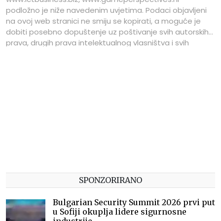
podložno je niže navedenim uvjetima. Podaci objavljeni
na ovoj web stranici ne smiju se kopirati, a moguće je
dobiti posebno dopuštenje uz poštivanje svih autorskih
prava, drugih prava intelektualnog vlasništva i svih
primjenjivih ograničenja. U svim ostalim situacijama
podaci se ne smiju dalje kopirati, reproducirati ili na neki
način distribuirati bez izričitog pisanog pristanka
izdavača portala.
SPONZORIRANO
Bulgarian Security Summit 2026 prvi put
u Sofiji okuplja lidere sigurnosne