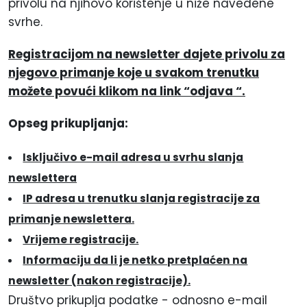
privolu na njihovo korištenje u niže navedene
svrhe.
Registracijom na newsletter dajete privolu za
njegovo primanje koje u svakom trenutku
možete povući klikom na link “odjava “.
Opseg prikupljanja:
Isključivo e-mail adresa u svrhu slanja
newslettera
IP adresa u trenutku slanja registracije za
primanje newslettera.
Vrijeme registracije.
Informaciju da li je netko pretplaćen na
newsletter (nakon registracije).
Društvo prikuplja podatke - odnosno e-mail