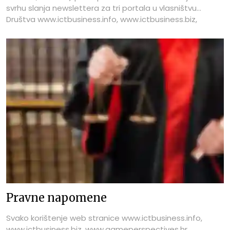
svrhu slanja newslettera za tri portala u vlasništvu
Društva www.ictbusiness.info, www.ictbusiness.biz,
www.gameperspectives.hr.
Pravne napomene
Svako korištenje web stranice www.ictbusiness.info,
www.ictbusiness.biz, www.gameperspectives.hr