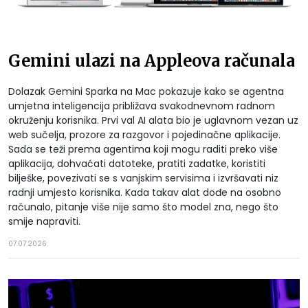
Gemini ulazi na Appleova računala
Dolazak Gemini Sparka na Mac pokazuje kako se agentna
umjetna inteligencija približava svakodnevnom radnom
okruženju korisnika. Prvi val AI alata bio je uglavnom vezan uz
web sučelja, prozore za razgovor i pojedinačne aplikacije.
Sada se teži prema agentima koji mogu raditi preko više
aplikacija, dohvaćati datoteke, pratiti zadatke, koristiti
bilješke, povezivati se s vanjskim servisima i izvršavati niz
radnji umjesto korisnika. Kada takav alat dođe na osobno
računalo, pitanje više nije samo što model zna, nego što
smije napraviti.
07.07.2026.