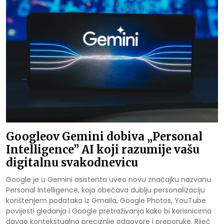
Googleov Gemini dobiva „Personal
Intelligence” AI koji razumije vašu
digitalnu svakodnevicu
Google je u Gemini asistenta uveo novu značajku nazvanu
Personal Intelligence, koja obećava dublju personalizaciju
korištenjem podataka iz Gmaila, Google Photos, YouTube
povijesti gledanja i Google pretraživanja kako bi korisnicima
davao kontekstualno preciznije odgovore i preporuke. Riječ