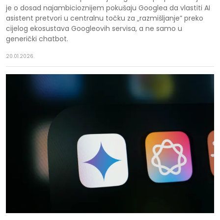
je o dosad najambicioznijem pokušaju Googlea da vlastiti AI
asistent pretvori u centralnu točku za „razmišljanje” preko
cijelog ekosustava Googleovih servisa, a ne samo u
generički chatbot.
20.01.2026.