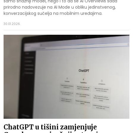
samo snažniji model, nego i to da se AI Overviews sada
prirodno nadovezuje na AI Mode u obliku jedinstvenog,
konverzacijskog sučelja na mobilnim uređajima.
30.01.2026.
ChatGPT u tišini zamjenjuje