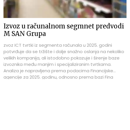
Izvoz u računalnom segmnet predvodi
M SAN Grupa
zvoz ICT tvrtki iz segmenta računala u 2025. godini
potvrđuje da se tržište i dalje snažno oslanja na nekoliko
velikih kompanija, ali istodobno pokazuje i širenje baze
izvoznika među manjim i specijaliziranim tvrtkama.
Analiza je napravljena prema podacima Financijske
agencije za 2025. godinu, odnosno prema bazi Fina
Info.BIZ za ICTbusiness Media – ICTbusiness.info. Na vrhu
ljestvice 100 najvećih tvrtki prema izvozu nalazi se M SAN
Grupa s 119,77 milijuna eura izvoza u 2025., što je i dalje
uvjerljivo najveći pojedinačni iznos među promatranim
kompanijama, iako je u odnosu na 2024. riječ o padu od
16,06 posto.