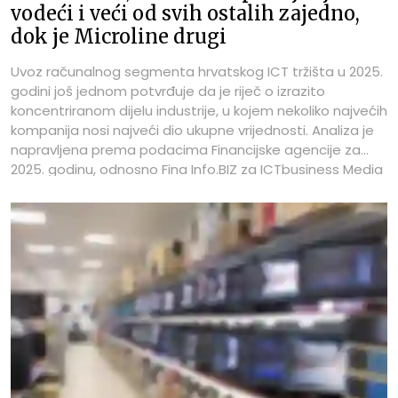
vodeći i veći od svih ostalih zajedno,
dok je Microline drugi
Uvoz računalnog segmenta hrvatskog ICT tržišta u 2025.
godini još jednom potvrđuje da je riječ o izrazito
koncentriranom dijelu industrije, u kojem nekoliko najvećih
kompanija nosi najveći dio ukupne vrijednosti. Analiza je
napravljena prema podacima Financijske agencije za
2025. godinu, odnosno Fina Info.BIZ za ICTbusiness Media
– ICTbusiness.info. U fokusu su TOP 100 tvrtki po
vrijednosti uvoza, a posebno se u tekstu predstavljaju
najboljih TOP 10 tvrtki iz tablice prema ostvarenom uvozu
u 2025. godini.