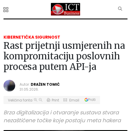
KIBERNETIČKA SIGURNOST
Rast prijetnji usmjerenih na
kompromitaciju poslovnih
procesa putem API-ja
Autor:
DRAŽEN TOMIĆ
31.05.2026.
Prati
Veličina fonta
Print
Email
Brza digitalizacija i otvaranje sustava stvara
nezaštićene točke koje postaju meta hakera