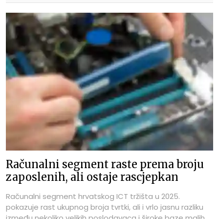
Računalni segment raste prema broju
zaposlenih, ali ostaje rascjepkan
Računalni segment hrvatskog ICT tržišta u 2025.
pokazuje rast ukupnog broja tvrtki, ali i vrlo jasnu razliku
između nekoliko velikih poslodavaca i široke baze malih