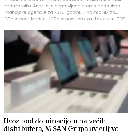
poduzetnika. Analiza je napravljena prema podacima
Financijske agencije za 2025. godinu, Fina Info.BIZ za
ICTbusiness Media – ICTbusiness.info, a u fokusu su TOP
100 najboljih tvrtki prema broju zaposlenih u segmentu
računala. Na vrhu ljestvice nalazi se IBM Hrvatska s 411
zaposlenih, čime zadržava poziciju najvećeg poslodavca
u ovoj skupini, iako je broj zaposlenih smanjen u odnosu
na 443 u 2024. i 457 u 2023. godini. Drugo mjesto drži M
SAN Grupa s 217 zaposlenih, odnosno 29 manje nego
godinu prije, ali i dalje znatno više nego 2021. kada je
imala 143 zaposlenih. Treći je ALTPRO s 200 zaposlenih,
gotovo na istoj razini kao 2024., kada je imao 201
zaposlenog, ali osjetno iznad 139 zaposlenih iz 2021.
godine.
Uvoz pod dominacijom najvećih
distributera, M SAN Grupa uvjerljivo