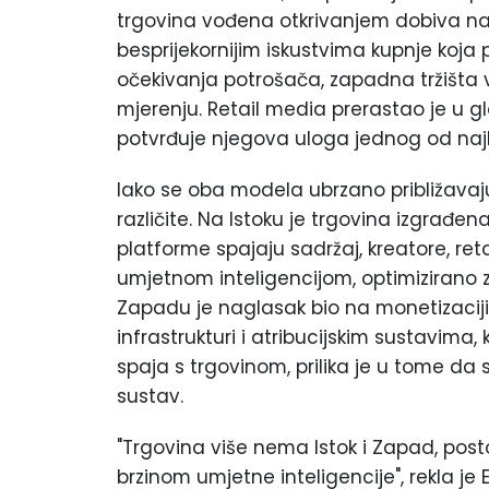
trgovina vođena otkrivanjem dobiva n
besprijekornijim iskustvima kupnje koja 
očekivanja potrošača, zapadna tržišta 
mjerenju. Retail media prerastao je u gl
potvrđuje njegova uloga jednog od najb
Iako se oba modela ubrzano približavaj
različite. Na Istoku je trgovina izgrađe
platforme spajaju sadržaj, kreatore, ret
umjetnom inteligencijom, optimizirano za
Zapadu je naglasak bio na monetizaciji 
infrastrukturi i atribucijskim sustavima,
spaja s trgovinom, prilika je u tome da 
sustav.
"Trgovina više nema Istok i Zapad, post
brzinom umjetne inteligencije", rekla je