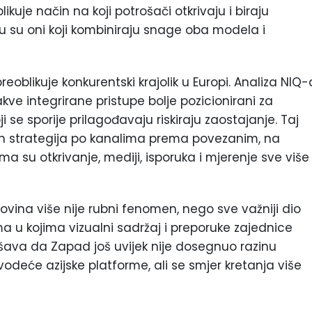
likuje način na koji potrošači otkrivaju i biraju
u su oni koji kombiniraju snage oba modela i
oblikuje konkurentski krajolik u Europi. Analiza NIQ-
kve integrirane pristupe bolje pozicionirani za
ji se sporije prilagođavaju riskiraju zaostajanje. Taj
ih strategija po kanalima prema povezanim, na
 su otkrivanje, mediji, isporuka i mjerenje sve više
ovina više nije rubni fenomen, nego sve važniji dio
ma u kojima vizualni sadržaj i preporuke zajednice
ašava da Zapad još uvijek nije dosegnuo razinu
deće azijske platforme, ali se smjer kretanja više