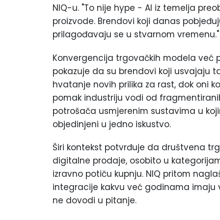
NIQ-u. "To nije hype - AI iz temelja preob
proizvode. Brendovi koji danas pobjeđuj
prilagođavaju se u stvarnom vremenu."
Konvergencija trgovačkih modela već pre
pokazuje da su brendovi koji usvajaju ta
hvatanje novih prilika za rast, dok oni ko
pomak industriju vodi od fragmentiran
potrošača usmjerenim sustavima u kojima
objedinjeni u jedno iskustvo.
Širi kontekst potvrđuje da društvena trg
digitalne prodaje, osobito u kategorija
izravno potiču kupnju. NIQ pritom nagl
integracije kakvu već godinama imaju vo
ne dovodi u pitanje.