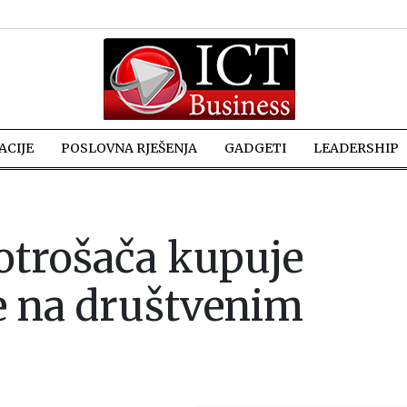
CIJE
POSLOVNA RJEŠENJA
GADGETI
LEADERSHIP
otrošača kupuje
e na društvenim