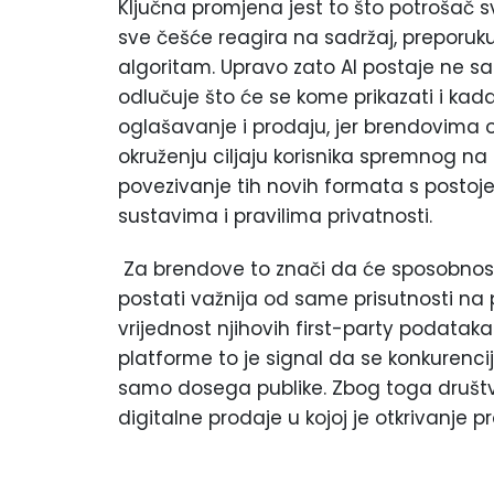
Ključna promjena jest to što potrošač s
sve češće reagira na sadržaj, preporuku, v
algoritam. Upravo zato AI postaje ne sa
odlučuje što će se kome prikazati i ka
oglašavanje i prodaju, jer brendovim
okruženju ciljaju korisnika spremnog na 
povezivanje tih novih formata s posto
sustavima i pravilima privatnosti.
Za brendove to znači da će sposobnost 
postati važnija od same prisutnosti na 
vrijednost njihovih first-party podatak
platforme to je signal da se konkurencij
samo dosega publike. Zbog toga društve
digitalne prodaje u kojoj je otkrivanje