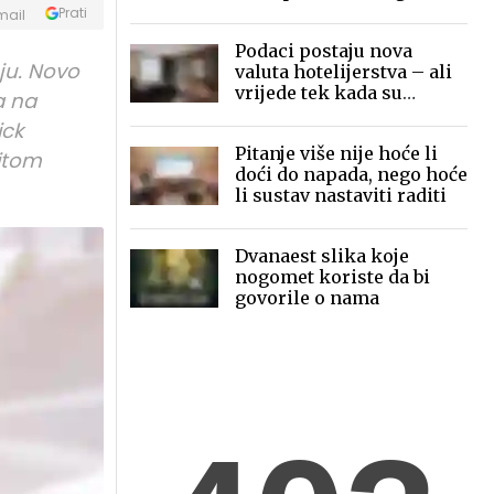
mobilne fotografije pred
Prati
mail
globalnom publikom
Podaci postaju nova
uju. Novo
valuta hotelijerstva – ali
vrijede tek kada su
a na
povezani
ick
Pitanje više nije hoće li
ritom
doći do napada, nego hoće
li sustav nastaviti raditi
Dvanaest slika koje
nogomet koriste da bi
govorile o nama