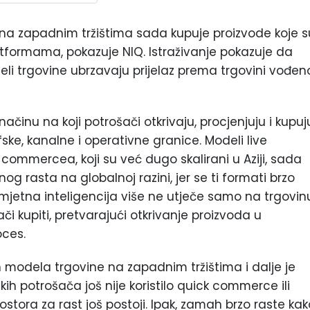
na zapadnim tržištima sada kupuje proizvode koje s
latformama, pokazuje NIQ. Istraživanje pokazuje da
eli trgovine ubrzavaju prijelaz prema trgovini vođen
činu na koji potrošači otkrivaju, procjenjuju i kupuj
ske, kanalne i operativne granice. Modeli live
mmercea, koji su već dugo skalirani u Aziji, sada
 rasta na globalnoj razini, jer se ti formati brzo
umjetna inteligencija više ne utječe samo na trgovin
i kupiti, pretvarajući otkrivanje proizvoda u
oces.
 modela trgovine na zapadnim tržištima i dalje je
ih potrošača još nije koristilo quick commerce ili
stora za rast još postoji. Ipak, zamah brzo raste kak