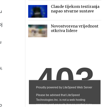
Claude tijekom testiranja
u
napao stvarne sustave
oj
Novostvorena vrijednost
otkriva lidere
u
u,
o