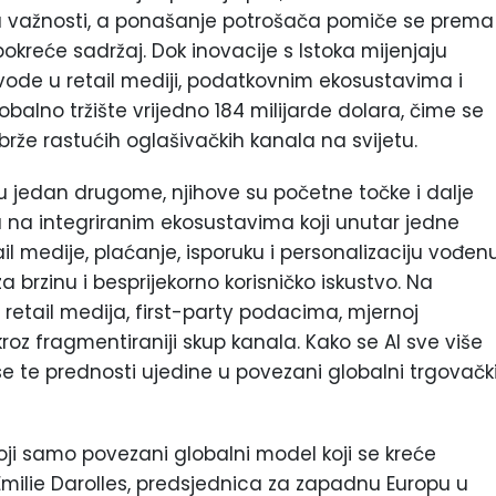
a važnosti, a ponašanje potrošača pomiče se prema
pokreće sadržaj. Dok inovacije s Istoka mijenjaju
vode u retail mediji, podatkovnim ekosustavima i
obalno tržište vrijedno 184 milijarde dolara, čime se
rže rastućih oglašivačkih kanala na svijetu.
u jedan drugome, njihove su početne točke i dalje
na na integriranim ekosustavima koji unutar jedne
ail medije, plaćanje, isporuku i personalizaciju vođen
 brzinu i besprijekorno korisničko iskustvo. Na
retail medija, first-party podacima, mjernoj
 kroz fragmentiraniji skup kanala. Kako se AI sve više
se te prednosti ujedine u povezani globalni trgovačk
oji samo povezani globalni model koji se kreće
 Emilie Darolles, predsjednica za zapadnu Europu u