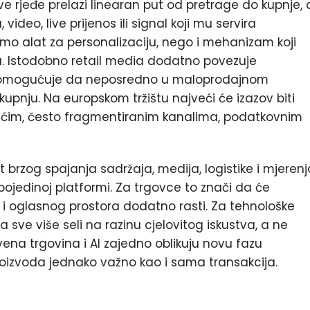
ve rjeđe prelazi linearan put od pretrage do kupnje, 
ideo, live prijenos ili signal koji mu servira
mo alat za personalizaciju, nego i mehanizam koji
da. Istodobno retail media dodatno povezuje
a omogućuje da neposredno u maloprodajnom
kupnju. Na europskom tržištu najveći će izazov biti
jećim, često fragmentiranim kanalima, podatkovnim
brzog spajanja sadržaja, medija, logistike i mjerenj
pojedinoj platformi. Za trgovce to znači da će
a i oglasnog prostora dodatno rasti. Za tehnološke
a sve više seli na razinu cjelovitog iskustva, a ne
na trgovina i AI zajedno oblikuju novu fazu
 proizvoda jednako važno kao i sama transakcija.