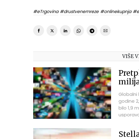
#eTrgovina
#drustvenemreze
#onlinekupnja
#e
VIŠE V
Pretp
milij
Globalni
godine 2,
bilo 1,9 
usporava
fazu razv
Stell