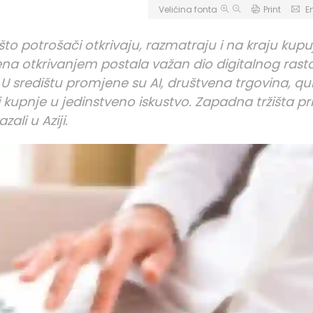
Veličina fonta
Print
E
to potrošači otkrivaju, razmatraju i na kraju kup
ena otkrivanjem postala važan dio digitalnog rast
U središtu promjene su AI, društvena trgovina, qu
 kupnje u jedinstveno iskustvo. Zapadna tržišta p
li u Aziji.