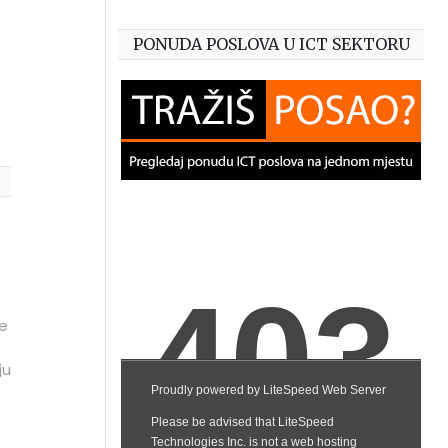
PONUDA POSLOVA U ICT SEKTORU
je
ju
u