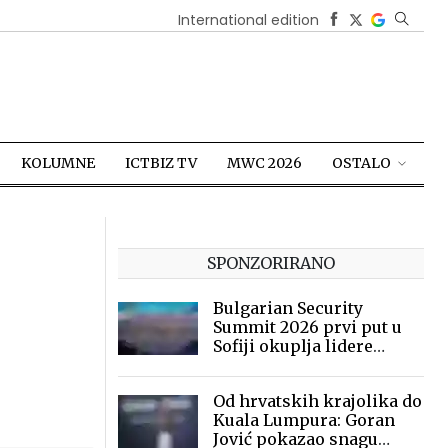
International edition
KOLUMNE
ICTBIZ TV
MWC 2026
OSTALO
SPONZORIRANO
Bulgarian Security
Summit 2026 prvi put u
Sofiji okuplja lidere
sigurnosne industrije
Od hrvatskih krajolika do
Kuala Lumpura: Goran
Jović pokazao snagu