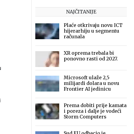
NAJČITANIJE
Plaće otkrivaju novu ICT
hijerarhiju u segmentu
računala
XR oprema trebala bi
ponovno rasti od 2027.
u
Microsoft ulaže 2,5
milijardi dolara u novu
Frontier AI jedinicu
i
Prema dobiti prije kamata
i poreza i dalje je vodeći
Storm Computers
Sud EU odbacio je