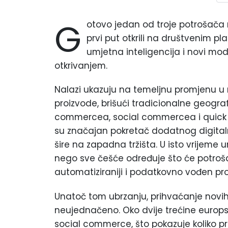
G
otovo jedan od troje potrošača 
prvi put otkrili na društvenim p
umjetna inteligencija i novi mod
otkrivanjem.
Nalazi ukazuju na temeljnu promjenu u na
proizvode, brišući tradicionalne geograf
commercea, social commercea i quick co
su značajan pokretač dodatnog digitalnog
šire na zapadna tržišta. U isto vrijeme 
nego sve češće određuje što će potrošač
automatiziraniji i podatkovno vođen pr
Unatoč tom ubrzanju, prihvaćanje novih
neujednačeno. Oko dvije trećine europsk
social commerce, što pokazuje koliko pro