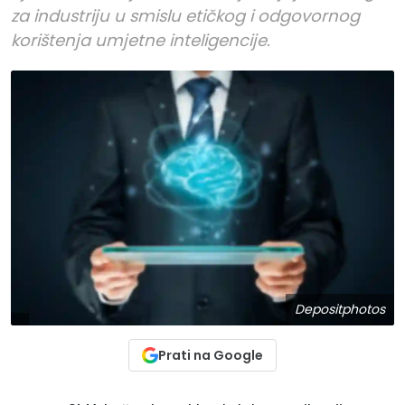
za industriju u smislu etičkog i odgovornog
korištenja umjetne inteligencije.
Depositphotos
Prati na Google