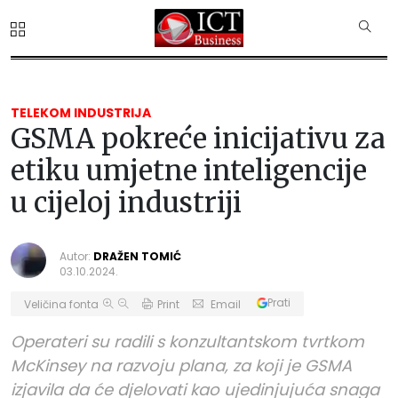
TELEKOM INDUSTRIJA
GSMA pokreće inicijativu za
etiku umjetne inteligencije
u cijeloj industriji
Autor:
DRAŽEN TOMIĆ
03.10.2024.
Prati
Veličina fonta
Print
Email
Operateri su radili s konzultantskom tvrtkom
McKinsey na razvoju plana, za koji je GSMA
izjavila da će djelovati kao ujedinjujuća snaga