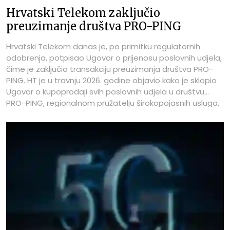
Hrvatski Telekom zaključio
preuzimanje društva PRO-PING
Hrvatski Telekom danas je, po primitku regulatornih
odobrenja, potpisao Ugovor o prijenosu poslovnih udjela,
čime je zaključio transakciju preuzimanja društva PRO-
PING. HT je u travnju 2026. godine objavio kako je sklopio
Ugovor o kupoprodaji svih poslovnih udjela u društvu
PRO-PING, regionalnom pružatelju širokopojasnih usluga,
a za zaključenje transakcije bila su potrebna regulatorna
odobrenja koja su dobivena.