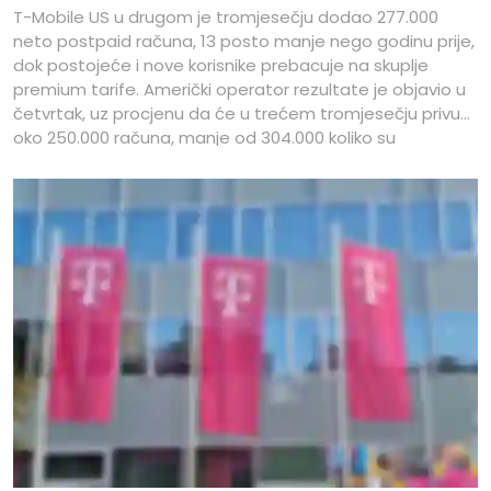
T-Mobile US u drugom je tromjesečju dodao 277.000
neto postpaid računa, 13 posto manje nego godinu prije,
dok postojeće i nove korisnike prebacuje na skuplje
premium tarife. Američki operator rezultate je objavio u
četvrtak, uz procjenu da će u trećem tromjesečju privući
oko 250.000 računa, manje od 304.000 koliko su
analitičari očekivali.