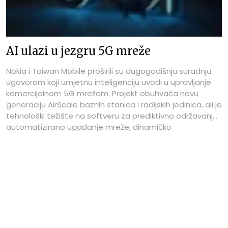
AI ulazi u jezgru 5G mreže
Nokia i Taiwan Mobile proširili su dugogodišnju suradnju
ugovorom koji umjetnu inteligenciju uvodi u upravljanje
komercijalnom 5G mrežom. Projekt obuhvaća novu
generaciju AirScale baznih stanica i radijskih jedinica, ali je
tehnološki težište na softveru za prediktivno održavanje,
automatizirano ugađanje mreže, dinamičko
usmjeravanje prometa i oporavak nakon kvarova.
Partneri ga opisuju kao korak prema AI-native arhitekturi
u kojoj analitika i automatizacija nisu izdvojeni alati, nego
dio svakodnevnog rada mreže.