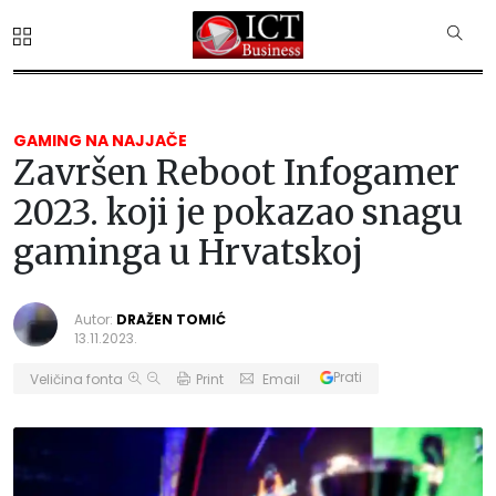
GAMING NA NAJJAČE
Završen Reboot Infogamer
2023. koji je pokazao snagu
gaminga u Hrvatskoj
Autor:
DRAŽEN TOMIĆ
13.11.2023.
Prati
Veličina fonta
Print
Email