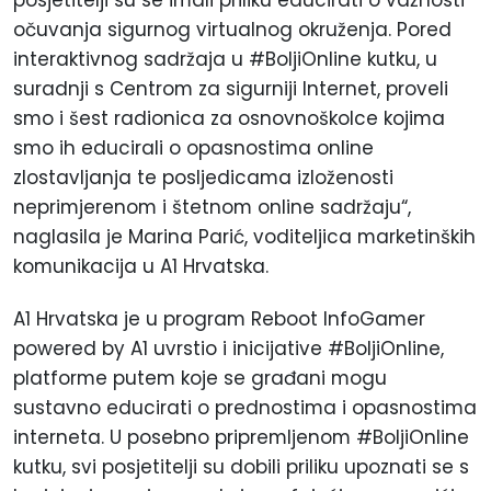
posjetitelji su se imali priliku educirati o važnosti
očuvanja sigurnog virtualnog okruženja. Pored
interaktivnog sadržaja u #BoljiOnline kutku, u
suradnji s Centrom za sigurniji Internet, proveli
smo i šest radionica za osnovnoškolce kojima
smo ih educirali o opasnostima online
zlostavljanja te posljedicama izloženosti
neprimjerenom i štetnom online sadržaju“,
naglasila je Marina Parić, voditeljica marketinških
komunikacija u A1 Hrvatska.
A1 Hrvatska je u program Reboot InfoGamer
powered by A1 uvrstio i inicijative #BoljiOnline,
platforme putem koje se građani mogu
sustavno educirati o prednostima i opasnostima
interneta. U posebno pripremljenom #BoljiOnline
kutku, svi posjetitelji su dobili priliku upoznati se s