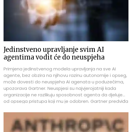
Jedinstveno upravljanje svim AI
agentima vodit će do neuspjeha
Primjena jedinstvenog modela upravljanja na sve AI
agente, bez obzira na njihovu razinu autonomije i opseg,
može dovesti do neuspjeha AI agenata u poduzećima,
upozorava Gartner. Neuspjesi su najvjerojatniji kada
organizacije ne razlikuju sposobnost agenta da djeluje
od opsega pristupa koji mu je odobren. Gartner predviđa
da će do 2027. godine 40 posto poduzeća degradirati ili
povući autonomne AI agente zbog upravljačkih praznina
koje će postati vidljive tek nakon incidenata u produkciji.