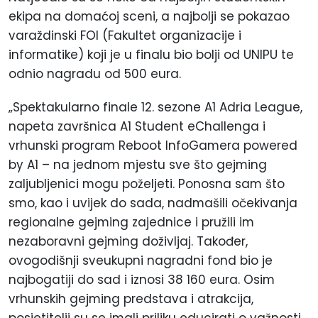
ekipa na domaćoj sceni, a najbolji se pokazao
varaždinski FOI (Fakultet organizacije i
informatike) koji je u finalu bio bolji od UNIPU te
odnio nagradu od 500 eura.
„Spektakularno finale 12. sezone A1 Adria League,
napeta završnica A1 Student eChallenga i
vrhunski program Reboot InfoGamera powered
by A1 – na jednom mjestu sve što gejming
zaljubljenici mogu poželjeti. Ponosna sam što
smo, kao i uvijek do sada, nadmašili očekivanja
regionalne gejming zajednice i pružili im
nezaboravni gejming doživljaj. Također,
ovogodišnji sveukupni nagradni fond bio je
najbogatiji do sad i iznosi 38 160 eura. Osim
vrhunskih gejming predstava i atrakcija,