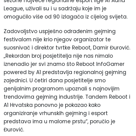
sezone najveće regionalne esport lige A1 Adria
League, uživali su i u sadržaju koje im je
omogućilo više od 90 izlagača iz cijelog svijeta.
Zadovoljstvo uspješno odrađenim gejming
festivalom nije krio njegov organizator te
suosnivač i direktor tvrtke Reboot, Damir Đurović.
„Rekordan broj posjetitelja nije nas nimalo
iznenadio jer svi znamo što Reboot InfoGamer
powered by A1 predstavlja regionalnoj gejming
zajednici. U četiri dana posjetitelje smo
genijalnim programom upoznali s najnovijim
trendovima gejming industrije. Tandem Reboot i
A1 Hrvatska ponovno je pokazao kako
organiziranje vrhunskih gejming i esport
predstava ima u malome prstu“, poručio je
Đurović.