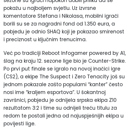
sezone su igrači napokon dobili priliku da se
pokažu u najboljem svjetlu. Uz izvrsne
komentatore Stefana i Nikolasa, mobilni igrači
borili su se za nagradni fond od 1.350 eura, a
pobjedu je odnio SHAQ koji je pokazao smirenost
i preciznost u ključnim trenucima.
Već po tradiciji Reboot Infogamer powered by A1,
šlag na kraju 12. sezone lige bio je Counter-Strike.
Po prvi put finale se igralo na novoj inačici igre
(CS2), a ekipe The Suspect i Zero Tenacity još su
jednom pokazale zašto popularni “kanter” često
nosi ime “kraljem esportova”. U šokantnoj
završnici, pobjedu je odnijela srpska ekipa Z10
rezultatom 3:2 i time su odnijeli treću titulu za
redom te postali jedna od najuspješnijih ekipa u
povijesti lige.