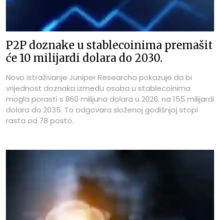
P2P doznake u stablecoinima premašit
će 10 milijardi dolara do 2030.
Novo istraživanje Juniper Researcha pokazuje da bi
vrijednost doznaka između osoba u stablecoinima
mogla porasti s 860 milijuna dolara u 2026. na 155 milijardi
dolara do 2035. To odgovara složenoj godišnjoj stopi
rasta od 78 posto.