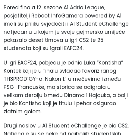
Pored finala 12. sezone A1 Adria League,
posjetitelji Reboot InfoGamera powered by A1
imali su priliku svjedočiti i A1 Student eChallenge
natjecanju u kojem je svoje gejmersko umijeće
pokazalo deset timova u igri CS2 te 25
studenata koji su igrali EAFC24.
U igri EACF24, pobjedu je odnio Luka “Kontisha”
Kontek koji je u finalu svladao favoriziranog
TH3PROD1GY-a. Nakon 1:1 u mečevima između
PSG i Francuske, majstorica se odigrala u
velikom derbiju između Dinama i Hajduka, a bolji
je bio Kontisha koji je titulu i pehar osigurao
zlatnim golom.
Drugi naslov u A1 Student eChallenge je bio CS2.
Natjecale su se neke od najboljih studentskih