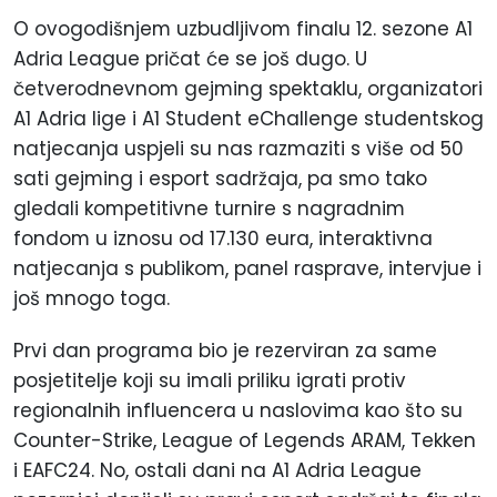
O ovogodišnjem uzbudljivom finalu 12. sezone A1
Adria League pričat će se još dugo. U
četverodnevnom gejming spektaklu, organizatori
A1 Adria lige i A1 Student eChallenge studentskog
natjecanja uspjeli su nas razmaziti s više od 50
sati gejming i esport sadržaja, pa smo tako
gledali kompetitivne turnire s nagradnim
fondom u iznosu od 17.130 eura, interaktivna
natjecanja s publikom, panel rasprave, intervjue i
još mnogo toga.
Prvi dan programa bio je rezerviran za same
posjetitelje koji su imali priliku igrati protiv
regionalnih influencera u naslovima kao što su
Counter-Strike, League of Legends ARAM, Tekken
i EAFC24. No, ostali dani na A1 Adria League