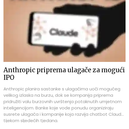
Anthropic priprema ulagače za mogući
IPO
Anthropic planira sastanke s ulagačima uoči mogućeg
velikog izlaska na burzu, dok se kompanija priprema
pridružiti valu burzovnih uvrštenja potaknutih umjetnom
inteligencijom. Banke koje vode ponudu organiziraju
susrete ulagača i kompanije koja razvija chatbot Claude
tijekom sljedećih tjedana.