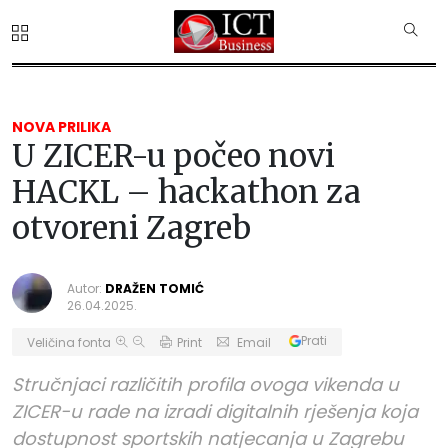
NOVA PRILIKA
U ZICER-u počeo novi
HACKL – hackathon za
otvoreni Zagreb
Autor:
DRAŽEN TOMIĆ
26.04.2025.
Prati
Veličina fonta
Print
Email
Stručnjaci različitih profila ovoga vikenda u
ZICER-u rade na izradi digitalnih rješenja koja
dostupnost sportskih natjecanja u Zagrebu