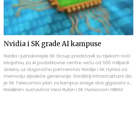
Nvidia i SK grade AI kampuse
Nvidia i južnokorejski SK Group predstavili su tijekom noći
inicijativu za AI podatkovne centre veću od 500 milijardi
dolara, uz dugoročno partnerstvo Nvidije i SK Hynixa za
memoriju sljedeće generacije. Središnji infrastrukturni dio
je SK Telecomov plan za kampus snage dva gigavata s
Nvidijinim sustavima Vera Rubin i SK Hynixovom HBM4
memorijom, čiji bi prvi objekt trebao biti uključen 2027.