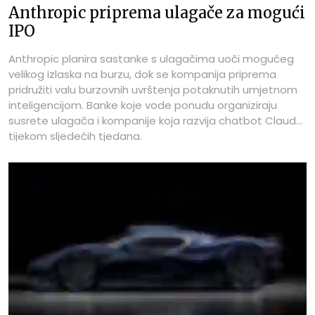
Anthropic priprema ulagače za mogući
IPO
Anthropic planira sastanke s ulagačima uoči mogućeg
velikog izlaska na burzu, dok se kompanija priprema
pridružiti valu burzovnih uvrštenja potaknutih umjetnom
inteligencijom. Banke koje vode ponudu organiziraju
susrete ulagača i kompanije koja razvija chatbot Claude
tijekom sljedećih tjedana.