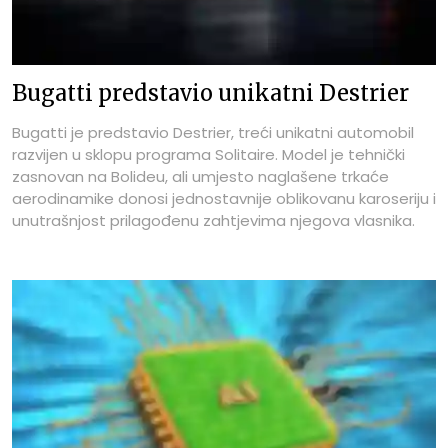
Bugatti predstavio unikatni Destrier
Bugatti je predstavio Destrier, treći unikatni automobil
razvijen u sklopu programa Solitaire. Model je tehnički
zasnovan na Bolideu, ali umjesto naglašene trkaće
aerodinamike donosi jednostavnije oblikovanu karoseriju i
unutrašnjost prilagođenu zahtjevima njegova vlasnika.