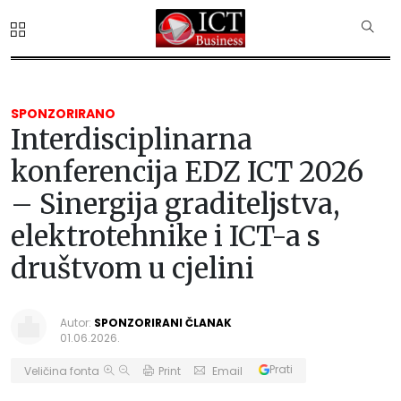
SPONZORIRANO
Interdisciplinarna
konferencija EDZ ICT 2026
– Sinergija graditeljstva,
elektrotehnike i ICT-a s
društvom u cjelini
Autor:
SPONZORIRANI ČLANAK
01.06.2026.
Prati
Veličina fonta
Print
Email