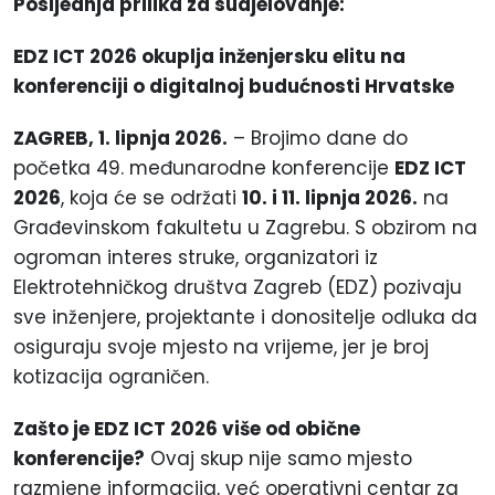
Posljednja prilika za sudjelovanje:
EDZ ICT 2026 okuplja inženjersku elitu na
konferenciji o digitalnoj budućnosti Hrvatske
ZAGREB, 1. lipnja 2026.
– Brojimo dane do
početka 49. međunarodne konferencije
EDZ ICT
2026
, koja će se održati
10. i 11. lipnja 2026.
na
Građevinskom fakultetu u Zagrebu. S obzirom na
ogroman interes struke, organizatori iz
Elektrotehničkog društva Zagreb (EDZ) pozivaju
sve inženjere, projektante i donositelje odluka da
osiguraju svoje mjesto na vrijeme, jer je broj
kotizacija ograničen.
Zašto je EDZ ICT 2026 više od obične
konferencije?
Ovaj skup nije samo mjesto
razmjene informacija, već operativni centar za