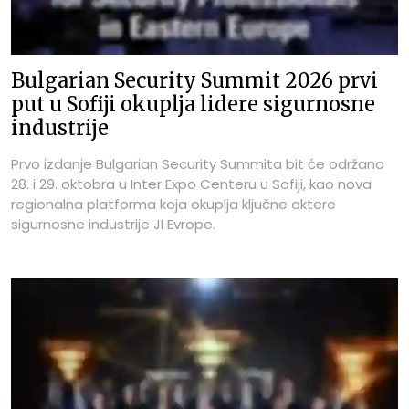
Bulgarian Security Summit 2026 prvi
put u Sofiji okuplja lidere sigurnosne
industrije
Prvo izdanje Bulgarian Security Summita bit će održano
28. i 29. oktobra u Inter Expo Centeru u Sofiji, kao nova
regionalna platforma koja okuplja ključne aktere
sigurnosne industrije JI Evrope.