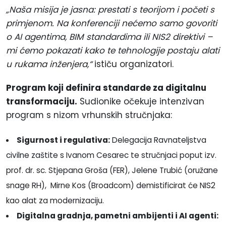
„Naša misija je jasna: prestati s teorijom i početi s
primjenom. Na konferenciji nećemo samo govoriti
o AI agentima, BIM standardima ili NIS2 direktivi –
mi ćemo pokazati kako te tehnologije postaju alati
u rukama inženjera,“
ističu organizatori.
Program koji definira standarde za digitalnu
transformaciju.
Sudionike očekuje intenzivan
program s nizom vrhunskih stručnjaka:
Sigurnost i regulativa:
Delegacija Ravnateljstva
civilne zaštite s Ivanom Cesarec te stručnjaci poput izv.
prof. dr. sc. Stjepana Groša (FER), Jelene Trubić (oružane
snage RH), Mirne Kos (Broadcom) demistificirat će NIS2
kao alat za modernizaciju.
Digitalna gradnja, pametni ambijenti i AI agenti: