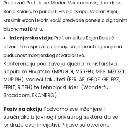
Predavači Prof. dr. sc. Mladen Vukomanović, doc. dr. sc.
Sonja Kolarić, te panelisti Hrvoje Džapo, Vedran Bajer,
Krešimir Brcan i Marin Račić predvode panele o digitalnim
blizancima i BIM-u.
Inženjerska vizija:
Prof. emeritus Bojan Baletić
otvorit će raspravu o utjecaju umjetne inteligencije na
budućnost inženjerskog stvaralaštva.
Konferenciju podržavaju ključna ministarstva
Republike Hrvatske (MPUGDI, MRRFEU, MPS, MZOZT,
MUP RH), vodeći fakulteti (FER, AF, GEOF, GF, FPZ,
FERIT, RITEH) te tehnološki lideri (Wonderful,
Broadcom, EKONERG).
Poziv na akciju
Pozivamo sve inženjere i
stručnjake iz javnog i privatnog sektora da se
pridruže ovoj inicijativi. Prijave su otvorene