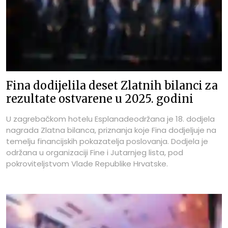
Fina dodijelila deset Zlatnih bilanci za
rezultate ostvarene u 2025. godini
U zagrebačkom hotelu Esplanadeodržana je 18. dodjela
nagrada Zlatna bilanca, priznanja koje Fina dodjeljuje na
temelju financijskih pokazatelja poslovanja. Dodjela je
održana u organizaciji Fine i Jutarnjeg lista, pod
pokroviteljstvom Vlade Republike Hrvatske.