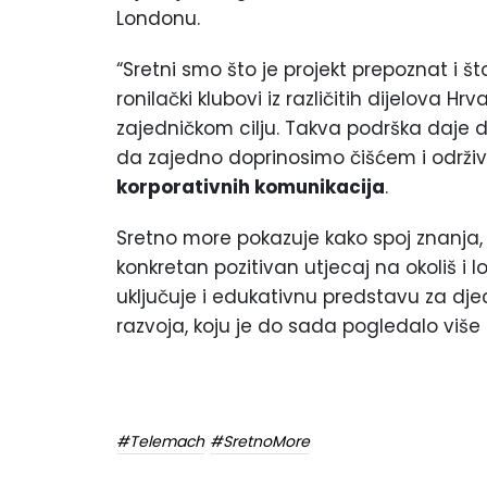
Londonu.
“Sretni smo što je projekt prepoznat i š
ronilački klubovi iz različitih dijelova H
zajedničkom cilju. Takva podrška daje do
da zajedno doprinosimo čišćem i održiv
korporativnih komunikacija
.
Sretno more pokazuje kako spoj znanja,
konkretan pozitivan utjecaj na okoliš i l
uključuje i edukativnu predstavu za dje
razvoja, koju je do sada pogledalo više
#Telemach
#SretnoMore