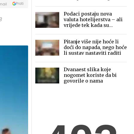
mobilne fotografije pred
Prati
mail
globalnom publikom
Podaci postaju nova
B
valuta hotelijerstva – ali
vrijede tek kada su
povezani
Pitanje više nije hoće li
doći do napada, nego hoće
li sustav nastaviti raditi
Dvanaest slika koje
nogomet koriste da bi
govorile o nama