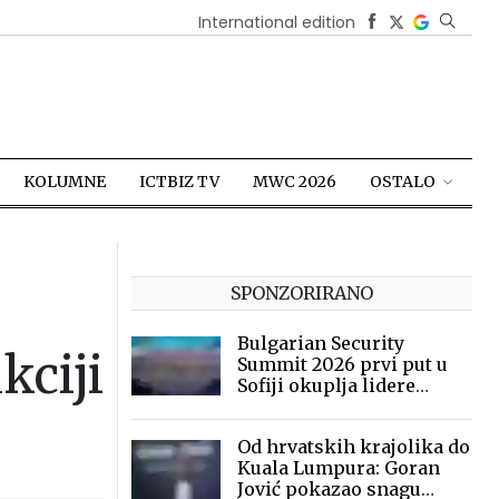
International edition
KOLUMNE
ICTBIZ TV
MWC 2026
OSTALO
SPONZORIRANO
Bulgarian Security
kciji
Summit 2026 prvi put u
Sofiji okuplja lidere
sigurnosne industrije
Od hrvatskih krajolika do
Kuala Lumpura: Goran
Jović pokazao snagu