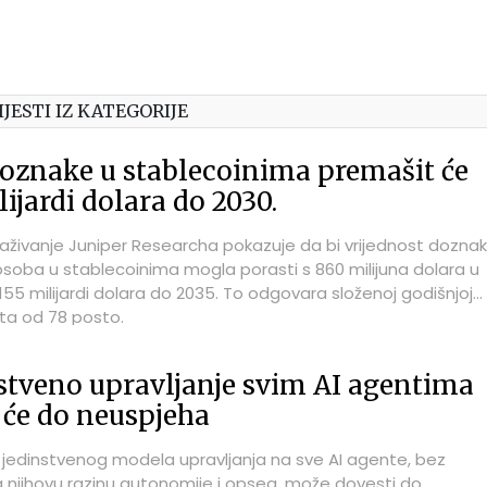
IJESTI IZ KATEGORIJE
oznake u stablecoinima premašit će
lijardi dolara do 2030.
raživanje Juniper Researcha pokazuje da bi vrijednost dozna
soba u stablecoinima mogla porasti s 860 milijuna dolara u
155 milijardi dolara do 2035. To odgovara složenoj godišnjoj
sta od 78 posto.
stveno upravljanje svim AI agentima
 će do neuspjeha
 jedinstvenog modela upravljanja na sve AI agente, bez
a njihovu razinu autonomije i opseg, može dovesti do