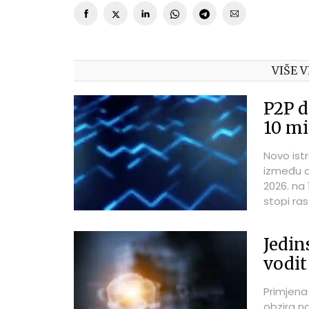
VIŠE V
P2P d
10 mi
Novo ist
između o
2026. na 
stopi ra
Jedin
vodit
Primjena
obzira n