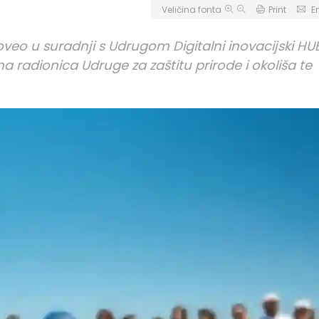
Veličina fonta
Print
E
oveo u suradnji s Udrugom Digitalni inovacijski HU
radionica Udruge za zaštitu prirode i okoliša te