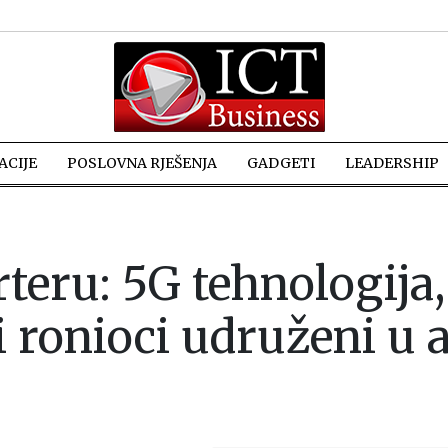
CIJE
POSLOVNA RJEŠENJA
GADGETI
LEADERSHIP
eru: 5G tehnologija,
 ronioci udruženi u a