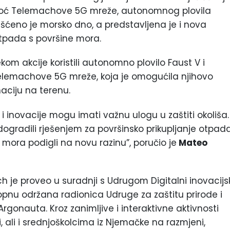
moć Telemachove 5G mreže, autonomnog plovila
čišćeno je morsko dno, a predstavljena je i nova
tpada s površine mora.
ekom akcije koristili autonomno plovilo Faust V i
emachove 5G mreže, koja je omogućila njihovo
naciju na terenu.
i inovacije mogu imati važnu ulogu u zaštiti okoliša.
ogradili rješenjem za površinsko prikupljanje otpada
ora podigli na novu razinu”, poručio je
Mateo
h je proveo u suradnji s Udrugom Digitalni inovacijs
pnu održana radionica Udruge za zaštitu prirode i
rgonauta. Kroz zanimljive i interaktivne aktivnosti
 ali i srednjoškolcima iz Njemačke na razmjeni,