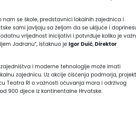
to nam se škole, predstavnici lokalnih zajednica i
rvatske sami javljaju sa željom da se uključe i doprines
datnu vrijednost inicijativi i potvrđuje koliko je važ
ijem Jadranu“, istaknuo je
Igor Duić
,
Direktor
 zajedništva i moderne tehnologije može imati
okalnu zajednicu. Uz akcije čišćenja podmorja, projek
cu Teatra RI o važnosti očuvanja mora i održivog
 od 900 djece iz kontinentalne Hrvatske.