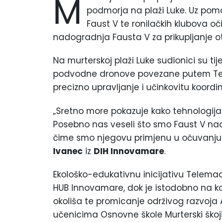
M
podmorja na plaži Luke. Uz po
Faust V te ronilačkih klubova o
nadogradnja Fausta V za prikupljanje o
Na murterskoj plaži Luke sudionici su tij
podvodne dronove povezane putem Tel
precizno upravljanje i učinkovitu koordi
„Sretno more pokazuje kako tehnologija 
Posebno nas veseli što smo Faust V nad
čime smo njegovu primjenu u očuvanju m
Ivanec
iz
DIH Innovamare
.
Ekološko-edukativnu inicijativu Telemac
HUB Innovamare, dok je istodobno na ko
okoliša te promicanje održivog razvoja A
učenicima Osnovne škole Murterski škoji,