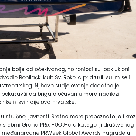
je bolje od očekivanog, no ronioci su ipak uklonili
odio Ronilački klub Sv. Roko, a pridružili su im se i
Jastrebarskog. Njihovo sudjelovanje dodatno je
, pokazavši da briga o očuvanju mora nadilazi
ike iz svih dijelova Hrvatske.
 i u stručnoj javnosti. Sretno more prepoznato je i kroz
je srebrni Grand PRix HUOJ-a u kategoriji društvenog
nale međunarodne PRWeek Global Awards nagrade u