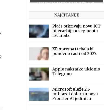
NAJČITANIJE
Plaće otkrivaju novu ICT
hijerarhiju u segmentu
,
računala
XR oprema trebala bi
e
ponovno rasti od 2027.
o
Apple nakratko uklonio
Telegram
Microsoft ulaže 2,5
milijardi dolara u novu
Frontier AI jedinicu