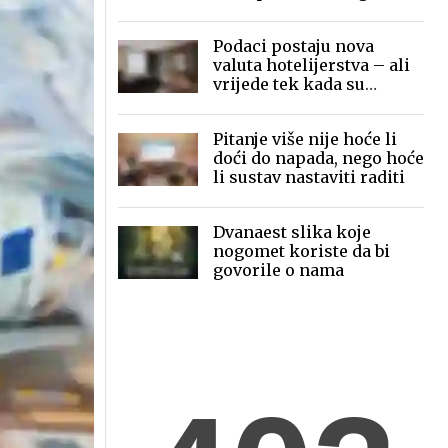
mobilne fotografije pred
globalnom publikom
Podaci postaju nova
valuta hotelijerstva – ali
vrijede tek kada su
povezani
Pitanje više nije hoće li
doći do napada, nego hoće
li sustav nastaviti raditi
Dvanaest slika koje
nogomet koriste da bi
govorile o nama