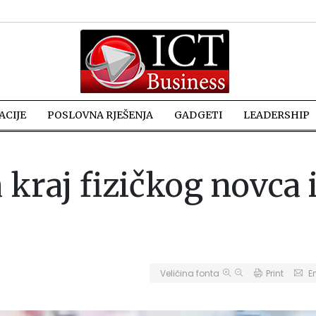
CIJE
POSLOVNA RJEŠENJA
GADGETI
LEADERSHIP
 kraj fizičkog novca 
Veličina fonta
Print
E