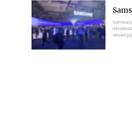
Samsu
Samsung 
istraživ
Glavni jo