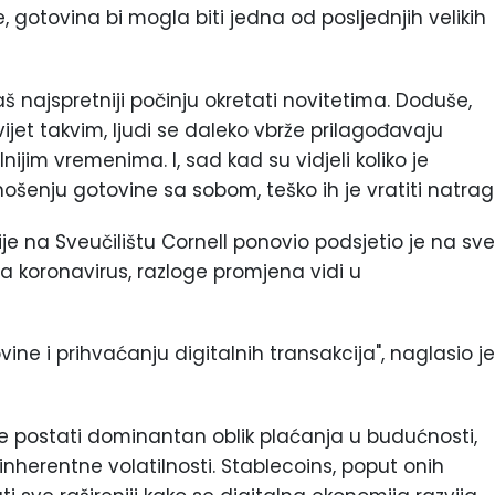
, gotovina bi mogla biti jedna od posljednjih velikih
baš najspretniji počinju okretati novitetima. Doduše,
svijet takvim, ljudi se daleko vbrže prilagođavaju
nijim vremenima. I, sad kad su vidjeli koliko je
 nošenju gotovine sa sobom, teško ih je vratiti natrag
e na Sveučilištu Cornell ponovio podsjetio je na sve
a koronavirus, razloge promjena vidi u
ne i prihvaćanju digitalnih transakcija", naglasio je
te postati dominantan oblik plaćanja u budućnosti,
inherentne volatilnosti. Stablecoins, poput onih