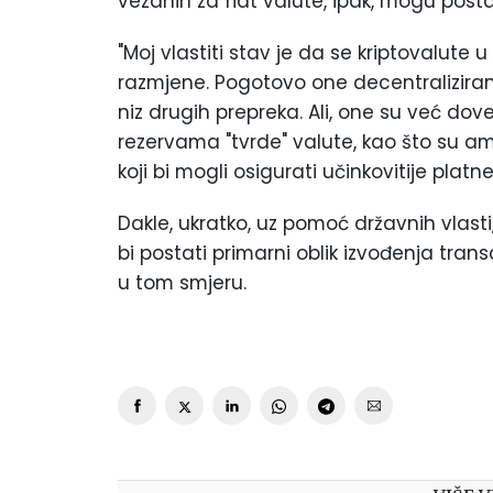
vezanih za fiat valute, ipak, mogu postat
"Moj vlastiti stav je da se kriptovalut
razmjene. Pogotovo one decentralizirane,
niz drugih prepreka. Ali, one su već dove
rezervama "tvrde" valute, kao što su ame
koji bi mogli osigurati učinkovitije platn
Dakle, ukratko, uz pomoć državnih vlasti,
bi postati primarni oblik izvođenja transa
u tom smjeru.