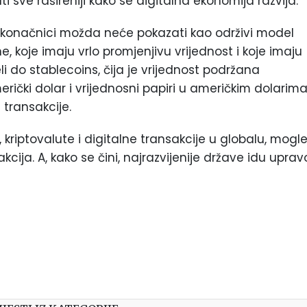
i sve rašireniji kako se digitalna ekonomija razvija.
e u konačnici možda neće pokazati kao održivi model
 koje imaju vrlo promjenjivu vrijednost i koje imaju
li do stablecoins, čija je vrijednost podržana
rički dolar i vrijednosni papiri u američkim dolarima
e transakcije.
 kriptovalute i digitalne transakcije u globalu, mogl
kcija. A, kako se čini, najrazvijenije države idu uprav