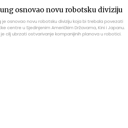
ng osnovao novu robotsku diviziju
je osnovao novu robotsku diviziju koja bi trebala povezati
ačke centre u Sjedinjenim Američkim Državama, Kini i Japanu.
j je cilj ubrzati ostvarivanje kompanijinih planova u robotici.