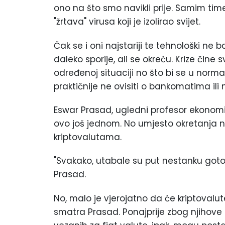
ono na što smo navikli prije. Samim time
"žrtava" virusa koji je izolirao svijet.
Čak se i oni najstariji te tehnološki ne 
daleko sporije, ali se okreću. Krize čine 
određenoj situaciji no što bi se u normal
praktičnije ne ovisiti o bankomatima ili
Eswar Prasad, ugledni profesor ekonomij
ovo još jednom. No umjesto okretanja n
kriptovalutama.
"Svakako, utabale su put nestanku gotovi
Prasad.
No, malo je vjerojatno da će kriptovalu
smatra Prasad. Ponajprije zbog njihove 