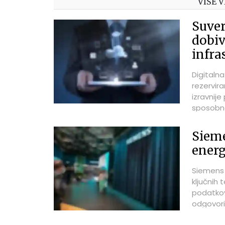
VIŠE V
Suver
dobiv
infra
Digitalna
rezervira
izravnije
sposobno
slučaju g
ograniča
Sieme
energ
Siemens 
ključnih 
podatkov
odgovori
poziciju