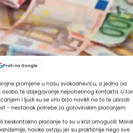
Prati na Google
 brojne promjene u našu svakodnevicu, a jedna od
gih osoba te izbjegavanje nepotrebnog kontakta. U t
anjem i ljudi su se vrlo brzo navikli na to te ubrzali
ost - nestanak potrebe za gotovinskim plaćanjem.
i beskontakno plaćanje to su u krizi omogućili. Moral
ndemije, navike ostaju jer su praktičnije nego sve