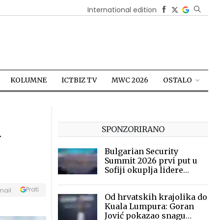
International edition
KOLUMNE
ICTBIZ TV
MWC 2026
OSTALO
i
SPONZORIRANO
Bulgarian Security
Summit 2026 prvi put u
Sofiji okuplja lidere
sigurnosne industrije
Prati
mail
Od hrvatskih krajolika do
Kuala Lumpura: Goran
Jović pokazao snagu