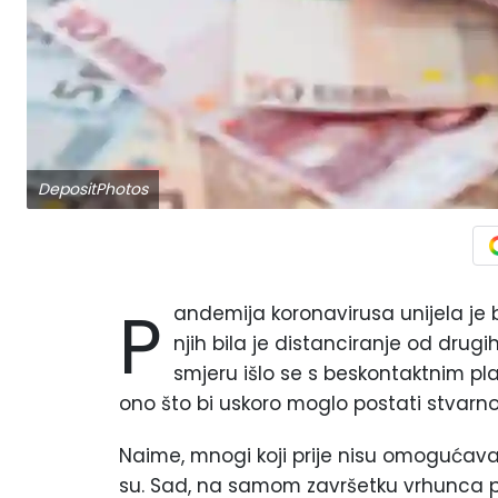
DepositPhotos
P
andemija koronavirusa unijela je
njih bila je distanciranje od dru
smjeru išlo se s beskontaktnim plać
ono što bi uskoro moglo postati stvarn
Naime, mnogi koji prije nisu omogućaval
su. Sad, na samom završetku vrhunca pa