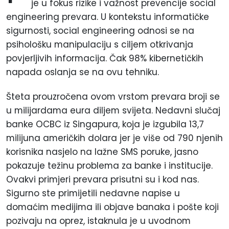
je u fokus rizike i važnost prevencije social
engineering prevara. U kontekstu informatičke
sigurnosti, social engineering odnosi se na
psihološku manipulaciju s ciljem otkrivanja
povjerljivih informacija. Čak 98% kibernetičkih
napada oslanja se na ovu tehniku.
Šteta prouzročena ovom vrstom prevara broji se
u milijardama eura diljem svijeta. Nedavni slučaj
banke OCBC iz Singapura, koja je izgubila 13,7
milijuna američkih dolara jer je više od 790 njenih
korisnika nasjelo na lažne SMS poruke, jasno
pokazuje težinu problema za banke i institucije.
Ovakvi primjeri prevara prisutni su i kod nas.
Sigurno ste primijetili nedavne napise u
domaćim medijima ili objave banaka i pošte koji
pozivaju na oprez, istaknula je u uvodnom