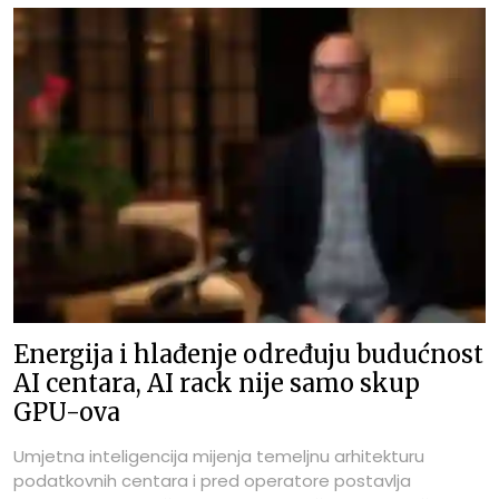
Energija i hlađenje određuju budućnost
AI centara, AI rack nije samo skup
GPU-ova
Umjetna inteligencija mijenja temeljnu arhitekturu
podatkovnih centara i pred operatore postavlja