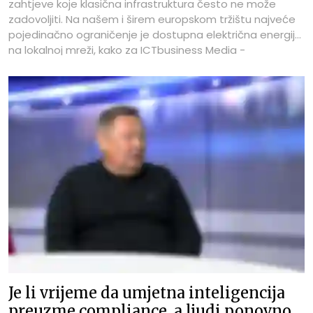
zahtjeve koje klasična infrastruktura često ne može
zadovoljiti. Na našem i širem europskom tržištu najveće
pojedinačno ograničenje je dostupna električna energija
na lokalnoj mreži, kako za ICTbusiness Media -
ICTbusiness.info ističe Bojan Klasan, rukovoditelj data
centra, A1 Hrvatska. Prenamjena postojećeg objekta
prije svega podrazumijeva višestruko povećanje
električne snage po racku. Umjesto dosadašnjih 5 do 15
kW, novi AI ormari mogu zahtijevati od 40 do 120 i više kW.
Je li vrijeme da umjetna inteligencija
preuzme compliance, a ljudi ponovno