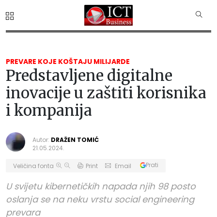
PREVARE KOJE KOŠTAJU MILIJARDE
Predstavljene digitalne
inovacije u zaštiti korisnika
i kompanija
Autor:
DRAŽEN TOMIĆ
21.05.2024.
Prati
Veličina fonta
Print
Email
U svijetu kibernetičkih napada njih 98 posto
oslanja se na neku vrstu social engineering
prevara