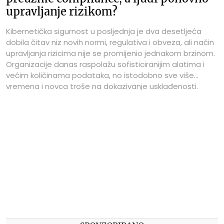
upravljanje rizikom?
Kibernetička sigurnost u posljednja je dva desetljeća
dobila čitav niz novih normi, regulativa i obveza, ali način
upravljanja rizicima nije se promijenio jednakom brzinom.
Organizacije danas raspolažu sofisticiranijim alatima i
većim količinama podataka, no istodobno sve više
vremena i novca troše na dokazivanje usklađenosti.
Stanko Cerin, direktor Ostendo Consultinga i suosnivač
startupa IVERIOS za ICTbusiness Media – ICTbusiness.inf
ističe kako je omjer ulaganja u compliance i revizije
postao nerazmjerno velik u odnosu na resurse
usmjerene prema stvarnoj kibernetičkoj otpornosti.
Takvu ocjenu temelji na više od 25 godina iskustva u
informacijskoj sigurnosti i radu s kompleksnim
međunarodnim i regionalnim organizacijama. Savjetovao
je klijente poput MGM Resortsa, Stanford University
Hospital and Clinics, Zillowa, Amgena i Mercka, ali i
Podravke, HEP-a, PBZ-a, Addiko banke, Telemacha, A1 i
Elektroprivrede BiH.