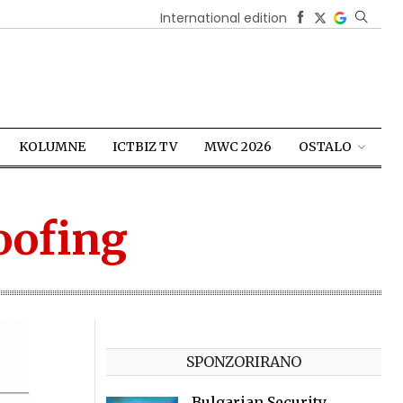
International edition
KOLUMNE
ICTBIZ TV
MWC 2026
OSTALO
oofing
SPONZORIRANO
Bulgarian Security