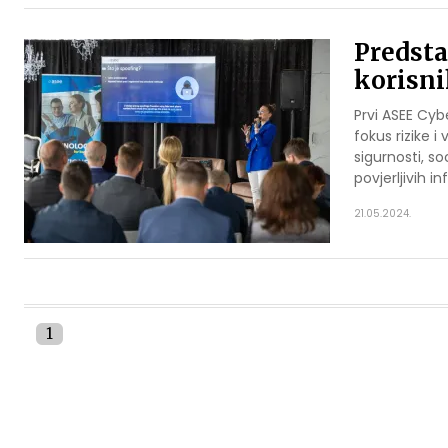
Predsta
korisni
Prvi ASEE Cyb
fokus rizike 
sigurnosti, s
povjerljivih 
21.05.2024.
1