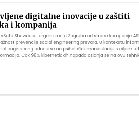
vljene digitalne inovacije u zaštiti
ka i kompanija
erSafe Showcase, organiziran u Zagrebu od strane kompanije ASEE
i važnost prevencije social engineering prevara. U kontekstu infor
ocial engineering odnosi se na psihološku manipulaciju s ciljem ot
informacija. Čak 98% kibernetičkih napada oslanja se na ovu tehni