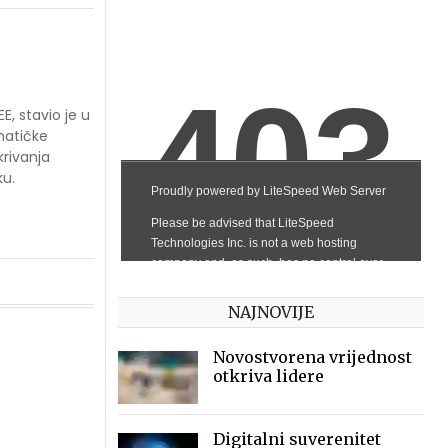
, stavio je u
matičke
krivanja
ku.
NAJNOVIJE
Novostvorena vrijednost
otkriva lidere
Digitalni suverenitet