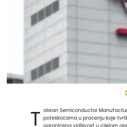
T
aiwan Semiconductor Manufacturin
poteškoćama u praćenju koje tvrtke
ograničena vidljivost u cijelom o