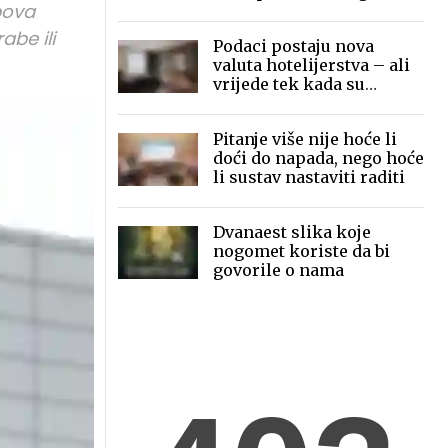
pova
mobilne fotografije pred
globalnom publikom
abe ili
Podaci postaju nova
valuta hotelijerstva – ali
vrijede tek kada su
povezani
Pitanje više nije hoće li
doći do napada, nego hoće
li sustav nastaviti raditi
Dvanaest slika koje
nogomet koriste da bi
govorile o nama