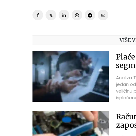
VIŠE V
Plaće
segm
Analiza T
jedan od 
veličinu 
isplaćen
računala
za 2025. 
Račun
ICTbusin
zapos
tvrtki. U
znanja, s