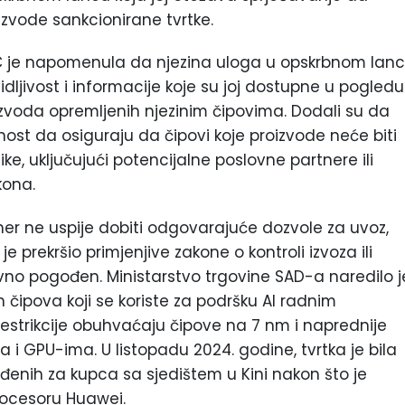
roizvode sankcionirane tvrtke.
MC je napomenula da njezina uloga u opskrbnom lan
dljivost i informacije koje su joj dostupne u pogledu
roizvoda opremljenih njezinim čipovima. Dodali su da
st da osiguraju da čipovi koje proizvode neće biti
ke, uključujući potencijalne poslovne partnere ili
kona.
tner ne uspije dobiti odgovarajuće dozvole za uvoz,
a je prekršio primjenjive zakone o kontroli izvoza ili
no pogođen. Ministarstvo trgovine SAD-a naredilo j
čipova koji se koriste za podršku AI radnim
estrikcije obuhvaćaju čipove na 7 nm i naprednije
ma i GPU-ima. U listopadu 2024. godine, tvrtka je bila
rađenih za kupca sa sjedištem u Kini nakon što je
rocesoru Huawei.