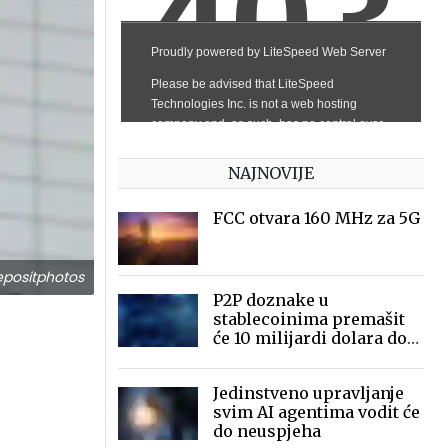
NAJNOVIJE
FCC otvara 160 MHz za 5G
positphotos
P2P doznake u
stablecoinima premašit
će 10 milijardi dolara do
2030.
Jedinstveno upravljanje
svim AI agentima vodit će
do neuspjeha