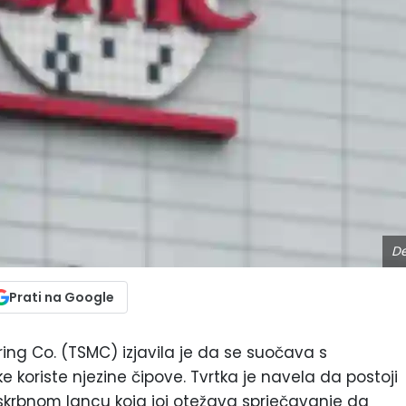
De
Prati na Google
g Co. (TSMC) izjavila je da se suočava s
 koriste njezine čipove. Tvrtka je navela da postoji
pskrbnom lancu koja joj otežava sprječavanje da