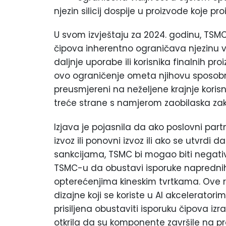
njezin silicij dospije u proizvode koje p
U svom izvještaju za 2024. godinu, TS
čipova inherentno ograničava njezinu vi
daljnje uporabe ili korisnika finalnih p
ovo ograničenje ometa njihovu sposobno
preusmjereni na neželjene krajnje korisni
treće strane s namjerom zaobilaska za
Izjava je pojasnila da ako poslovni par
izvoz ili ponovni izvoz ili ako se utvrdi d
sankcijama, TSMC bi mogao biti negativ
TSMC-u da obustavi isporuke naprednih 
opterećenjima kineskim tvrtkama. Ove r
dizajne koji se koriste u AI akceleratori
prisiljena obustaviti isporuku čipova iz
otkrila da su komponente završile na p