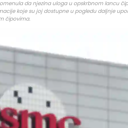
apomenula da njezina uloga u opskrbnom lancu či
macije koje su joj dostupne u pogledu daljnje upor
im čipovima.