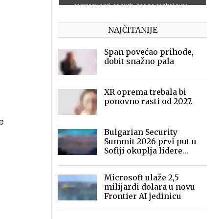
NAJČITANIJE
Span povećao prihode,
dobit snažno pala
XR oprema trebala bi
ponovno rasti od 2027.
e
Bulgarian Security
Summit 2026 prvi put u
Sofiji okuplja lidere
sigurnosne industrije
Microsoft ulaže 2,5
milijardi dolara u novu
Frontier AI jedinicu