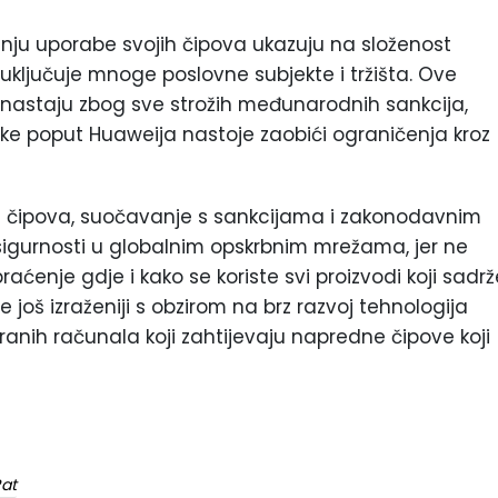
nju uporabe svojih čipova ukazuju na složenost
uključuje mnoge poslovne subjekte i tržišta. Ove
i nastaju zbog sve strožih međunarodnih sankcija,
tke poput Huaweija nastoje zaobići ograničenja kroz
če čipova, suočavanje s sankcijama i zakonodavnim
i sigurnosti u globalnim opskrbnim mrežama, jer ne
ćenje gdje i kako se koriste svi proizvodi koji sadrž
još izraženiji s obzirom na brz razvoj tehnologija
ciranih računala koji zahtijevaju napredne čipove koji
Rat