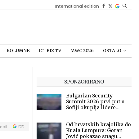
International edition
KOLUMNE
ICTBIZ TV
MWC 2026
OSTALO
SPONZORIRANO
Bulgarian Security
Summit 2026 prvi put u
Sofiji okuplja lidere
sigurnosne industrije
Od hrvatskih krajolika do
Prati
mail
Kuala Lumpura: Goran
Jović pokazao snagu