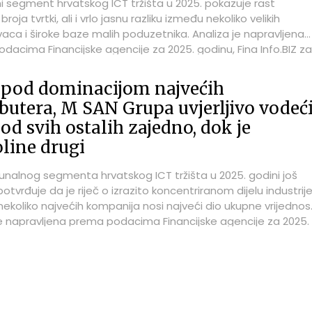
i segment hrvatskog ICT tržišta u 2025. pokazuje rast
je da visoka prosječna neto plaća kod manjih subjekata
roja tvrtki, ali i vrlo jasnu razliku između nekoliko velikih
 rezultat vrlo specifične vlasničke, kadrovske ili projektne
aca i široke baze malih poduzetnika. Analiza je napravljena
.
dacima Financijske agencije za 2025. godinu, Fina Info.BIZ za
ss Media – ICTbusiness.info, a u fokusu su TOP 100 najboljih
rema broju zaposlenih u segmentu računala. Na vrhu ljestvice
 pod dominacijom najvećih
 IBM Hrvatska s 411 zaposlenih, čime zadržava poziciju
ibutera, M SAN Grupa uvjerljivo vodeć
 poslodavca u ovoj skupini, iako je broj zaposlenih smanjen u
i od svih ostalih zajedno, dok je
a 443 u 2024. i 457 u 2023. godini. Drugo mjesto drži M SAN
17 zaposlenih, odnosno 29 manje nego godinu prije, ali i dalj
line drugi
še nego 2021. kada je imala 143 zaposlenih. Treći je ALTPRO s
lenih, gotovo na istoj razini kao 2024., kada je imao 201
unalnog segmenta hrvatskog ICT tržišta u 2025. godini još
g, ali osjetno iznad 139 zaposlenih iz 2021. godine.
tvrđuje da je riječ o izrazito koncentriranom dijelu industrije
ekoliko najvećih kompanija nosi najveći dio ukupne vrijednost
je napravljena prema podacima Financijske agencije za 2025.
odnosno Fina Info.BIZ za ICTbusiness Media – ICTbusiness.info
su TOP 100 tvrtki po vrijednosti uvoza, a posebno se u tekstu
jaju najboljih TOP 10 tvrtki iz tablice prema ostvarenom uvo
odini.