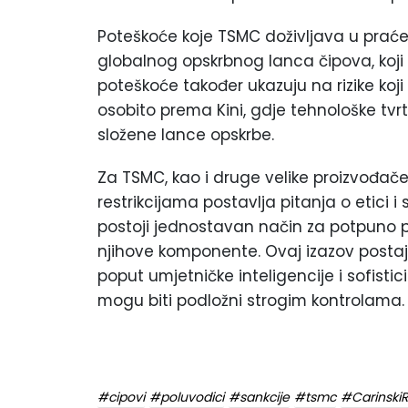
Poteškoće koje TSMC doživljava u praće
globalnog opskrbnog lanca čipova, koji 
poteškoće također ukazuju na rizike koj
osobito prema Kini, gdje tehnološke tvr
složene lance opskrbe.
Za TSMC, kao i druge velike proizvođa
restrikcijama postavlja pitanja o etici 
postoji jednostavan način za potpuno pra
njihove komponente. Ovaj izazov postaje 
poput umjetničke inteligencije i sofisti
mogu biti podložni strogim kontrolama.
#cipovi
#poluvodici
#sankcije
#tsmc
#Carinski