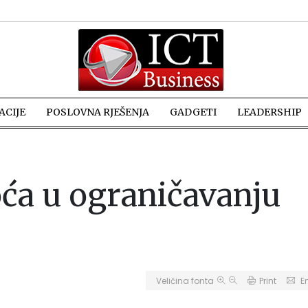
CIJE
POSLOVNA RJEŠENJA
GADGETI
LEADERSHIP
ća u ograničavanju
Veličina fonta
Print
E