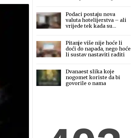
mobilne fotografije pred
globalnom publikom
Podaci postaju nova
valuta hotelijerstva – ali
vrijede tek kada su
povezani
Pitanje više nije hoće li
doći do napada, nego hoće
li sustav nastaviti raditi
Dvanaest slika koje
nogomet koriste da bi
govorile o nama