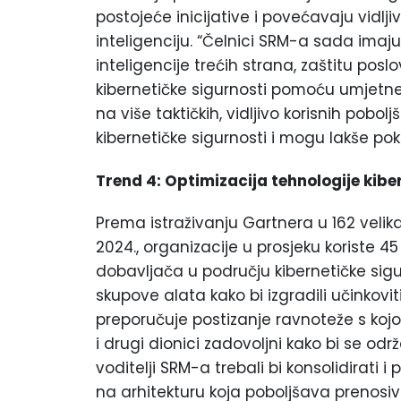
postojeće inicijative i povećavaju vidlj
inteligenciju. “Čelnici SRM-a sada imaj
inteligencije trećih strana, zaštitu posl
kibernetičke sigurnosti pomoću umjetne i
na više taktičkih, vidljivo korisnih pobo
kibernetičke sigurnosti i mogu lakše po
Trend 4: Optimizacija tehnologije kibe
Prema istraživanju Gartnera u 162 veli
2024., organizacije u prosjeku koriste 4
dobavljača u području kibernetičke sigur
skupove alata kako bi izgradili učinkovi
preporučuje postizanje ravnoteže s kojom
i drugi dionici zadovoljni kako bi se održ
voditelji SRM-a trebali bi konsolidirati 
na arhitekturu koja poboljšava prenosivo