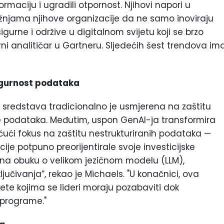
ormaciju i ugradili otpornost. Njihovi napori u
ežnjama njihove organizacije da ne samo inoviraju
igurne i održive u digitalnom svijetu koji se brzo
avni analitičar u Gartneru. Sljedećih šest trendova im
igurnost podataka
h sredstava tradicionalno je usmjerena na zaštitu
ze podataka. Međutim, uspon GenAI-ja transformira
ući fokus na zaštitu nestrukturiranih podataka —
cije potpuno preorijentirale svoje investicijske
e na obuku o velikom jezičnom modelu (LLM),
učivanja”, rekao je Michaels. "U konačnici, ova
te kojima se lideri moraju pozabaviti dok
 programe."