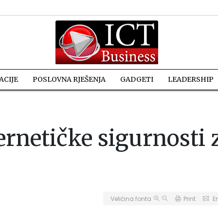
CIJE
POSLOVNA RJEŠENJA
GADGETI
LEADERSHIP
ernetičke sigurnosti 
Veličina fonta
Print
E