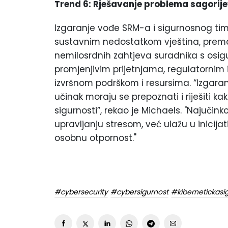
Trend 6: Rješavanje problema sagorije
Izgaranje vođe SRM-a i sigurnosnog tima
sustavnim nedostatkom vještina, prema G
nemilosrdnih zahtjeva suradnika s osigu
promjenjivim prijetnjama, regulatornim 
izvršnom podrškom i resursima. “Izgaranj
učinak moraju se prepoznati i riješiti k
sigurnosti”, rekao je Michaels. "Najučin
upravljanju stresom, već ulažu u inicijat
osobnu otpornost."
#cybersecurity
#cybersigurnost
#kibernetickasi