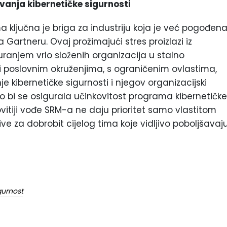
vanja kibernetičke sigurnosti
 ključna je briga za industriju koja je već pogođen
artneru. Ovaj prožimajući stres proizlazi iz
ranjem vrlo složenih organizacija u stalno
i poslovnim okruženjima, s ograničenim ovlastima,
e kibernetičke sigurnosti i njegov organizacijski
ako bi se osigurala učinkovitost programa kibernetičke
kovitiji vođe SRM-a ne daju prioritet samo vlastitom
ive za dobrobit cijelog tima koje vidljivo poboljšavaj
gurnost