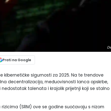
De
Prati na Google
e kibernetičke sigurnosti za 2025. Na te trendove
alna decentralizacija, međuovisnosti lanca opskrbe,
dostatak talenata i krajolik prijetnji koji se stalno
nja rizicima (SRM) ove se godine suočavaju s nizom