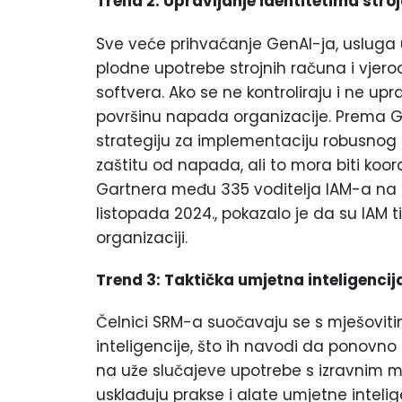
Trend 2: Upravljanje identitetima stro
Sve veće prihvaćanje GenAI-ja, usluga 
plodne upotrebe strojnih računa i vjero
softvera. Ako se ne kontroliraju i ne upr
površinu napada organizacije. Prema Ga
strategiju za implementaciju robusnog s
zaštitu od napada, ali to mora biti koord
Gartnera među 335 voditelja IAM-a na g
listopada 2024., pokazalo je da su IAM 
organizaciji.
Trend 3: Taktička umjetna inteligencij
Čelnici SRM-a suočavaju se s mješovit
inteligencije, što ih navodi da ponovno o
na uže slučajeve upotrebe s izravnim mj
usklađuju prakse i alate umjetne inteli