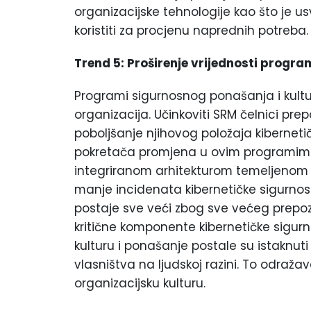
organizacijske tehnologije kao što je u
koristiti za procjenu naprednih potreba.
Trend 5: Proširenje vrijednosti progr
Programi sigurnosnog ponašanja i kultu
organizacija. Učinkoviti SRM čelnici pre
poboljšanje njihovog položaja kiberneti
pokretača promjena u ovim programima 
integriranom arhitekturom temeljenom
manje incidenata kibernetičke sigurnos
postaje sve veći zbog sve većeg prepoz
kritične komponente kibernetičke sigurn
kulturu i ponašanje postale su istaknuti 
vlasništva na ljudskoj razini. To odraž
organizacijsku kulturu.