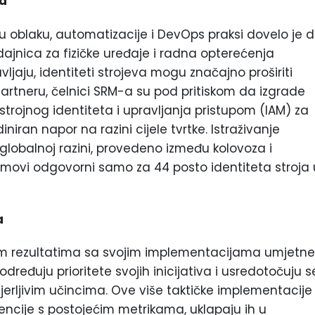
ja
u oblaku, automatizacije i DevOps praksi dovelo je 
dajnica za fizičke uređaje i radna opterećenja
avljaju, identiteti strojeva mogu značajno proširiti
rtneru, čelnici SRM-a su pod pritiskom da izgrade
trojnog identiteta i upravljanja pristupom (IAM) za
iniran napor na razini cijele tvrtke. Istraživanje
lobalnoj razini, provedeno između kolovoza i
timovi odgovorni samo za 44 posto identiteta stroja 
a
im rezultatima sa svojim implementacijama umjetne
dređuju prioritete svojih inicijativa i usredotočuju s
erljivim učincima. Ove više taktičke implementacije
gencije s postojećim metrikama, uklapaju ih u