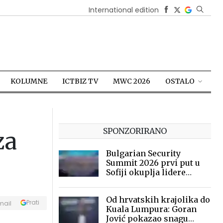
International edition
KOLUMNE
ICTBIZ TV
MWC 2026
OSTALO
SPONZORIRANO
za
Bulgarian Security
Summit 2026 prvi put u
Sofiji okuplja lidere
sigurnosne industrije
Od hrvatskih krajolika do
Prati
mail
Kuala Lumpura: Goran
Jović pokazao snagu