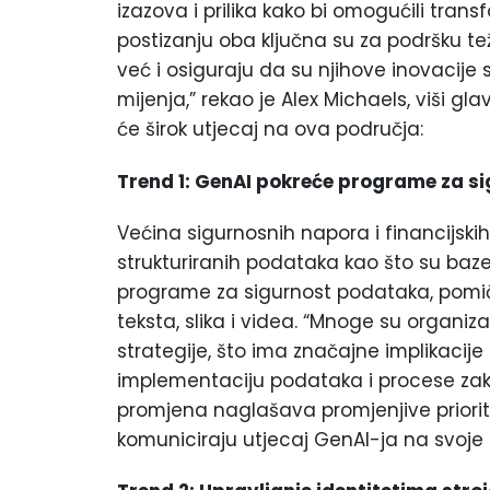
izazova i prilika kako bi omogućili transf
postizanju oba ključna su za podršku t
već i osiguraju da su njihove inovacije s
mijenja,” rekao je Alex Michaels, viši gl
će širok utjecaj na ova područja:
Trend 1: GenAI pokreće programe za s
Većina sigurnosnih napora i financijski
strukturiranih podataka kao što su ba
programe za sigurnost podataka, pomič
teksta, slika i videa. “Mnoge su organiza
strategije, što ima značajne implikacij
implementaciju podataka i procese zaklj
promjena naglašava promjenjive priorite
komuniciraju utjecaj GenAI-ja na svoje