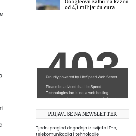
Googleovu žalbu na kaznu
od 4,1 milijardu eura
ne
a
ri
PRIJAVI SE NA NEWSLETTER
e
Tjedni pregled događaja iz svijeta IT-a,
telekomunikacija i tehnologije