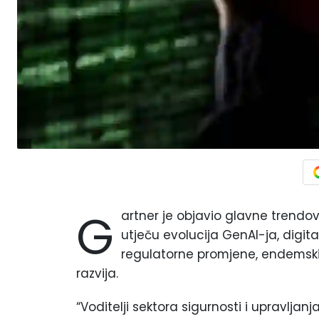
G
artner je objavio glavne trendov
utječu evolucija GenAI-ja, digit
regulatorne promjene, endemski ne
razvija.
“Voditelji sektora sigurnosti i upravlja