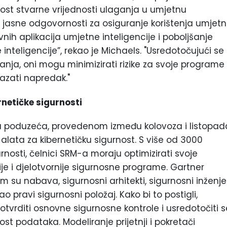
ivost stvarne vrijednosti ulaganja u umjetnu
u jasne odgovornosti za osiguranje korištenja umjet
ovnih aplikacija umjetne inteligencije i poboljšanje
nteligencije”, rekao je Michaels. "Usredotočujući se
ljšanja, oni mogu minimizirati rizike za svoje programe
kazati napredak."
rnetičke sigurnosti
ka poduzeća, provedenom između kolovoza i listopad
5 alata za kibernetičku sigurnost. S više od 3000
nosti, čelnici SRM-a moraju optimizirati svoje
tije i djelotvornije sigurnosne programe. Gartner
 su nabava, sigurnosni arhitekti, sigurnosni inženje
ao pravi sigurnosni položaj. Kako bi to postigli,
i potvrditi osnovne sigurnosne kontrole i usredotočiti s
st podataka. Modeliranje prijetnji i pokretači