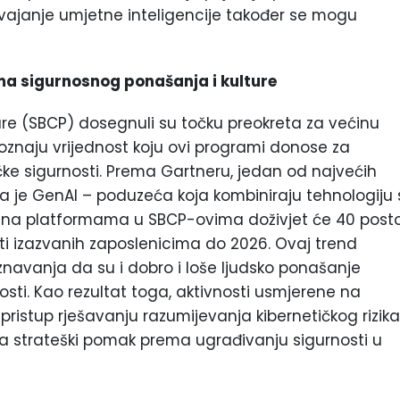
svajanje umjetne inteligencije također se mogu
ama sigurnosnog ponašanja i kulture
re (SBCP) dosegnuli su točku preokreta za većinu
poznaju vrijednost koju ovi programi donose za
čke sigurnosti. Prema Gartneru, jedan od najvećih
je GenAI – poduzeća koja kombiniraju tehnologiju 
 na platformama u SBCP-ovima doživjet će 40 post
ti izazvanih zaposlenicima do 2026. Ovaj trend
navanja da su i dobro i loše ljudsko ponašanje
osti. Kao rezultat toga, aktivnosti usmjerene na
pristup rješavanju razumijevanja kibernetičkog rizika
ava strateški pomak prema ugrađivanju sigurnosti u