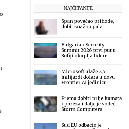
NAJČITANIJE
do
Span povećao prihode,
dobit snažno pala
Bulgarian Security
Summit 2026 prvi put u
Sofiji okuplja lidere
sigurnosne industrije
u
Microsoft ulaže 2,5
milijardi dolara u novu
Frontier AI jedinicu
Prema dobiti prije kamata
i poreza i dalje je vodeći
Storm Computers
e
Sud EU odbacio je