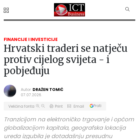
FINANCIJE I INVESTICIJE
Hrvatski traderi se natječu
protiv cijelog svijeta - i
pobjeđuju
Autor:
DRAŽEN TOMIĆ
07.07.2026.
Prati
Veličina fonta
Print
Email
Tranzicijom na elektroničko trgovanje i općom
globalizacijom kapitala, geografska lokacija
ureda izgubila je dotadašnju presudnu