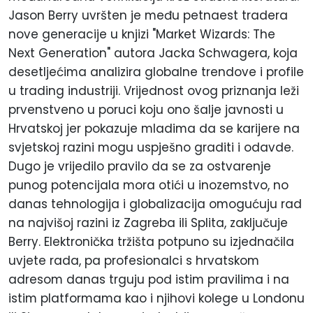
Jason Berry uvršten je među petnaest tradera
nove generacije u knjizi "Market Wizards: The
Next Generation" autora Jacka Schwagera, koja
desetljećima analizira globalne trendove i profile
u trading industriji. Vrijednost ovog priznanja leži
prvenstveno u poruci koju ono šalje javnosti u
Hrvatskoj jer pokazuje mladima da se karijere na
svjetskoj razini mogu uspješno graditi i odavde.
Dugo je vrijedilo pravilo da se za ostvarenje
punog potencijala mora otići u inozemstvo, no
danas tehnologija i globalizacija omogućuju rad
na najvišoj razini iz Zagreba ili Splita, zaključuje
Berry. Elektronička tržišta potpuno su izjednačila
uvjete rada, pa profesionalci s hrvatskom
adresom danas trguju pod istim pravilima i na
istim platformama kao i njihovi kolege u Londonu