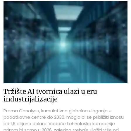
Tržište AI tvornica ulazi u eru
industrijalizacije
Prema Canalysu, kumulativna globalna ulaganja u
podatkovne centre do 2030. mogla bi se približiti iznosu
od 1,6 bilijuna dolara. Vodeće tehnološke kompanije
pritom bi samo u 2026. zajedno trebale uložiti više od