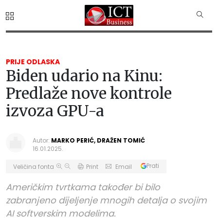
PRIJE ODLASKA
Biden udario na Kinu:
Predlaže nove kontrole
izvoza GPU-a
Autor:
MARKO PERIĆ, DRAŽEN TOMIĆ
16.01.2025.
Prati
Veličina fonta
Print
Email
Američkim tvrtkama također bi bilo
zabranjeno dijeljenje mnogih detalja o svojim
AI softverskim modelima.