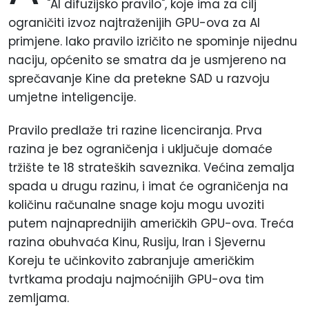
"AI difuzijsko pravilo", koje ima za cilj
ograničiti izvoz najtraženijih GPU-ova za AI
primjene. Iako pravilo izričito ne spominje nijednu
naciju, općenito se smatra da je usmjereno na
sprečavanje Kine da pretekne SAD u razvoju
umjetne inteligencije.
Pravilo predlaže tri razine licenciranja. Prva
razina je bez ograničenja i uključuje domaće
tržište te 18 strateških saveznika. Većina zemalja
spada u drugu razinu, i imat će ograničenja na
količinu računalne snage koju mogu uvoziti
putem najnaprednijih američkih GPU-ova. Treća
razina obuhvaća Kinu, Rusiju, Iran i Sjevernu
Koreju te učinkovito zabranjuje američkim
tvrtkama prodaju najmoćnijih GPU-ova tim
zemljama.