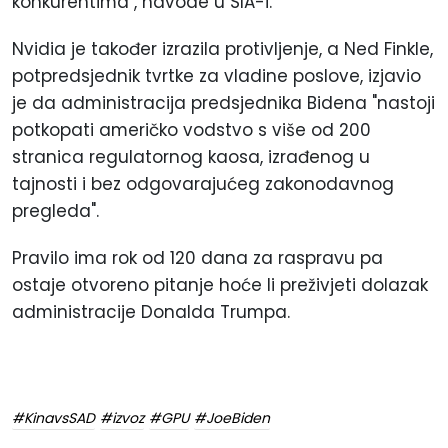
konkurentima", navode u SIA-i.
Nvidia je također izrazila protivljenje, a Ned Finkle,
potpredsjednik tvrtke za vladine poslove, izjavio
je da administracija predsjednika Bidena "nastoji
potkopati američko vodstvo s više od 200
stranica regulatornog kaosa, izrađenog u
tajnosti i bez odgovarajućeg zakonodavnog
pregleda".
Pravilo ima rok od 120 dana za raspravu pa
ostaje otvoreno pitanje hoće li preživjeti dolazak
administracije Donalda Trumpa.
#KinavsSAD
#izvoz
#GPU
#JoeBiden