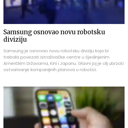
Samsung osnovao novu robotsku
diviziju
Samsung je osnovao novu robotsku diviziju koja bi
trebala povezati istraživačke centre u Sjedinjenim
Američkim Državama, Kini i Japanu. Glavni joj je cilj ubrzati
ostvarivanje kompanijinih planova u robotici.