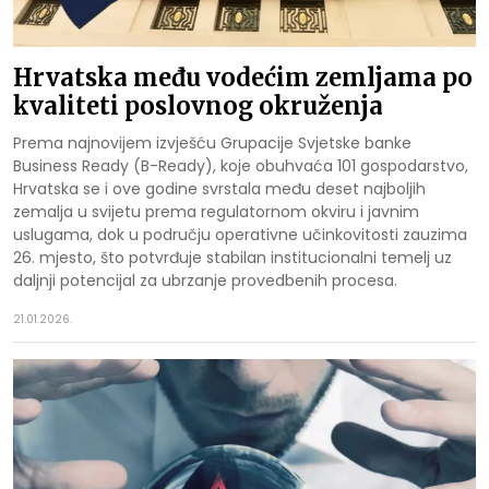
Hrvatska među vodećim zemljama po
kvaliteti poslovnog okruženja
Prema najnovijem izvješću Grupacije Svjetske banke
Business Ready (B-Ready), koje obuhvaća 101 gospodarstvo,
Hrvatska se i ove godine svrstala među deset najboljih
zemalja u svijetu prema regulatornom okviru i javnim
uslugama, dok u području operativne učinkovitosti zauzima
26. mjesto, što potvrđuje stabilan institucionalni temelj uz
daljnji potencijal za ubrzanje provedbenih procesa.
21.01.2026.