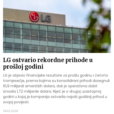
LG ostvario rekordne prihode u
prošloj godini
LG je objavio financijske rezultate za prošlu godinu i četvrto
tromjesečje, prema kojima su konsolidirani prihodi dosegnuli
61,9 milijardi američkih dolara, dok je operativna dobit
iznosila 1,72 milijarde dolara. Riječ je o drugoj uzastopnoj
godini u kojoj je kompanija ostvarila najviši godišnji prihod u
svojoj povijesti.
04.02.2026.