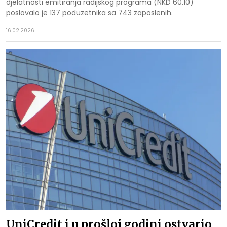
djelatnosti emitiranja radijskog programa (NKD 60.10)
poslovalo je 137 poduzetnika sa 743 zaposlenih.
16.02.2026.
UniCredit i u prošloj godini ostvario