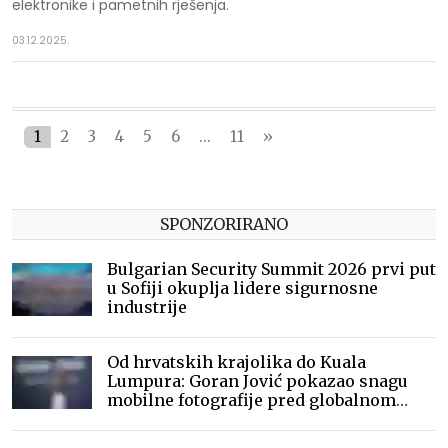
elektronike i pametnih rješenja.
03.12.2025.
1
2
3
4
5
6
...
11
»
SPONZORIRANO
Bulgarian Security Summit 2026 prvi put
u Sofiji okuplja lidere sigurnosne
industrije
Od hrvatskih krajolika do Kuala
Lumpura: Goran Jović pokazao snagu
mobilne fotografije pred globalnom
publikom