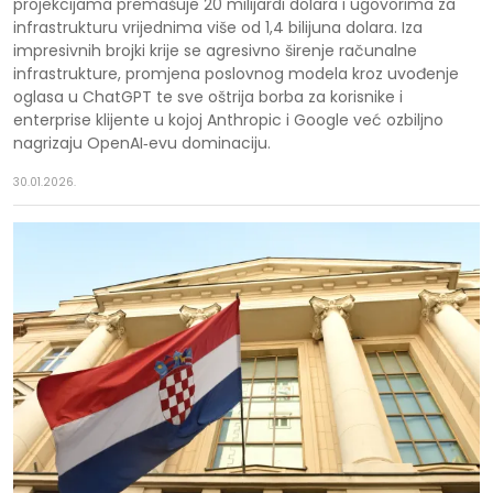
projekcijama premašuje 20 milijardi dolara i ugovorima za
infrastrukturu vrijednima više od 1,4 bilijuna dolara. Iza
impresivnih brojki krije se agresivno širenje računalne
infrastrukture, promjena poslovnog modela kroz uvođenje
oglasa u ChatGPT te sve oštrija borba za korisnike i
enterprise klijente u kojoj Anthropic i Google već ozbiljno
nagrizaju OpenAI‑evu dominaciju.
30.01.2026.