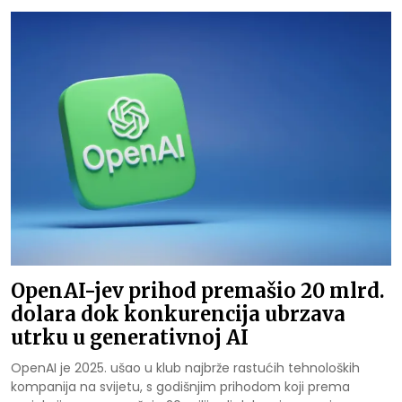
OpenAI-jev prihod premašio 20 mlrd.
dolara dok konkurencija ubrzava
utrku u generativnoj AI
OpenAI je 2025. ušao u klub najbrže rastućih tehnoloških
kompanija na svijetu, s godišnjim prihodom koji prema