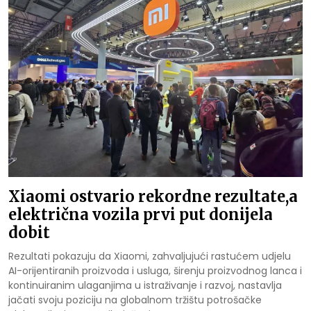
Xiaomi ostvario rekordne rezultate,a
električna vozila prvi put donijela
dobit
Rezultati pokazuju da Xiaomi, zahvaljujući rastućem udjelu
AI-orijentiranih proizvoda i usluga, širenju proizvodnog lanca i
kontinuiranim ulaganjima u istraživanje i razvoj, nastavlja
jačati svoju poziciju na globalnom tržištu potrošačke