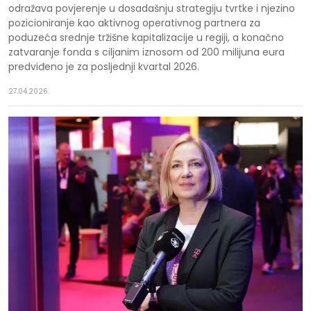
odražava povjerenje u dosadašnju strategiju tvrtke i njezino
pozicioniranje kao aktivnog operativnog partnera za
poduzeća srednje tržišne kapitalizacije u regiji, a konačno
zatvaranje fonda s ciljanim iznosom od 200 milijuna eura
predviđeno je za posljednji kvartal 2026.
27.04.2026.