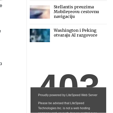
ostalih zajedno, dok je
je
Stellantis preuzima
Microline drugi
Mobileyeovu cestovnu
navigaciju
Washington i Peking
e
otvaraju AI razgovore
a