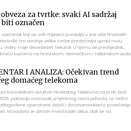
vijek razmišljamo o istom scenariju – netko će pokušati
 u naš informacijski sustav.
obveza za tvrtke: svaki AI sadržaj
biti označen
 sastanak koji se ovih mjeseci ponavlja u sve više hrvatskih
arketinški tim srednje velike tvrtke predstavlja upravi novu
. Video traje devedeset sekundi. U njemu se predsjednik
braća kupcima na hrvatskom, njemačkom i talijanskom jeziku
e besprijekoran, pokreti usana usklađeni, ton uvjerljiv. Uprava 
ena. Snimanje je trajalo dvadesetak minuta, a prijevod i
NTAR I ANALIZA: Očekivan trend
acija stajali su gotovo ništa. Predsjednik uprave, dakako, ne
ačeg domaćeg telekoma
lijanski. Njegov glas i pokrete usana generirao je AI alat.
ani konsolidirani rezultati Hrvatskog Telekoma za prvih šest
2026. pokazuju nastavak umjerenog rasta prihoda, uz nešto
t prilagođene operativne dobiti i dvoznamenkasto povećanje
ti. Istodobno je ubrzan investicijski ciklus, dok se na
toku vidi veći pritisak zaliha, potraživanja, dinamike plaćan
čima i ulaganja.