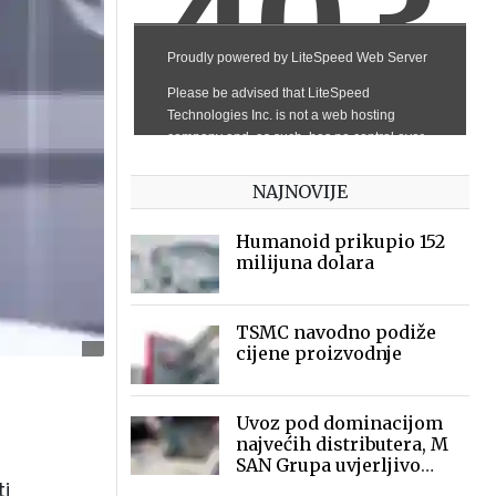
NAJNOVIJE
Humanoid prikupio 152
milijuna dolara
TSMC navodno podiže
cijene proizvodnje
Uvoz pod dominacijom
najvećih distributera, M
SAN Grupa uvjerljivo
vodeći i veći od svih
ti