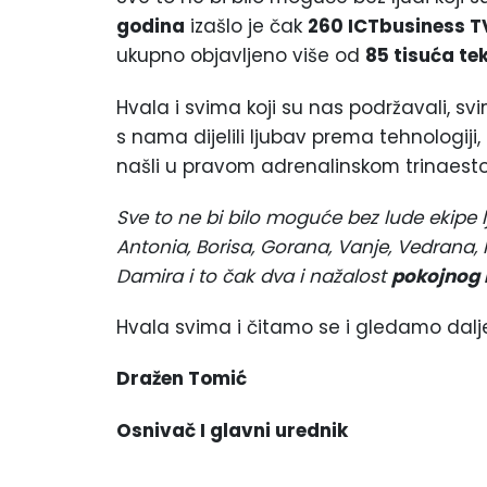
godina
izašlo je čak
260
ICTbusiness TV
ukupno objavljeno više od
85
tisuća te
Hvala i svima koji su nas podržavali, sv
s nama dijelili ljubav prema tehnologiji, 
našli u pravom adrenalinskom trinaesto
Sve to ne bi bilo moguće bez lude ekipe l
Antonia, Borisa, Gorana, Vanje, Vedrana, Kr
Damira i to čak dva i nažalost
pokojnog 
Hvala svima i čitamo se i gledamo dalj
Dražen Tomić
Osnivač I glavni urednik