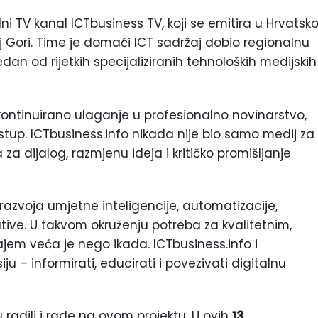
i TV kanal ICTbusiness TV, koji se emitira u Hrvatskoj
rnoj Gori. Time je domaći ICT sadržaj dobio regionalnu
dan od rijetkih specijaliziranih tehnoloških medijskih
e kontinuirano ulaganje u profesionalno novinarstvo,
pristup. ICTbusiness.info nikada nije bio samo medij za
a dijalog, razmjenu ideja i kritičko promišljanje
azvoja umjetne inteligencije, automatizacije,
lative. U takvom okruženju potreba za kvalitetnim,
jem veća je nego ikada. ICTbusiness.info i
u – informirati, educirati i povezivati digitalnu
u radili i rade na ovom projektu. U ovih
1
3