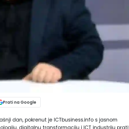
Prati na Google
ašnji dan, pokrenut je ICTbusiness.info s jasnom
ologiju, digitalnu transformaciju i ICT industriju prati