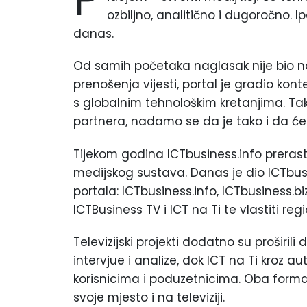
ozbiljno, analitično i dugoročno. I
danas.
Od samih početaka naglasak nije bio na
prenošenja vijesti, portal je gradio kon
s globalnim tehnološkim kretanjima. Tak
partnera, nadamo se da je tako i da će t
Tijekom godina ICTbusiness.info prerasta
medijskog sustava. Danas je dio ICTbusin
portala: ICTbusiness.info, ICTbusiness.b
ICTBusiness TV i ICT na Ti te vlastiti re
Televizijski projekti dodatno su proširil
intervjue i analize, dok ICT na Ti kroz a
korisnicima i poduzetnicima. Oba forma
svoje mjesto i na televiziji.