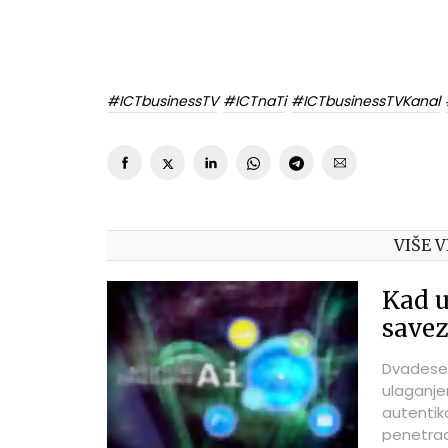
#ICTbusinessTV
#ICTnaTi
#ICTbusinessTVKanal
VIŠE V
Kad u
save
Dvadeset
ulaganje
autentik
penetraci