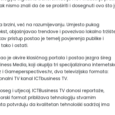
pak nismo znali da će se proširiti i dosegnuti ovo što 
 brzini, već na razumijevanju. Umjesto pukog
tekst, objašnjavao trendove i povezivao lokalno tržišt
av pristup postao je temelj povjerenja publike i
ako i ostati.
o je okvire klasičnog portala i postao jezgra šireg
ess Media, koji okuplja tri specijalizirana internetsk
iz i Gameperspectives.hr, dva televizijska formata:
gionalni TV kanal ICTbusiness TV.
i doseg i utjecaj. ICTBusiness TV donosi reportaže,
utorski format približava tehnologiju stvarnim
ta potvrđuju da kvalitetan tehnološki sadržaj ima