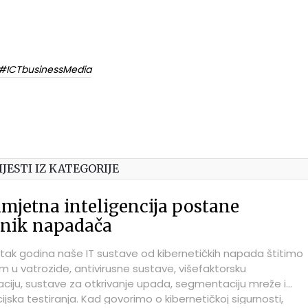
#ICTbusinessMedia
IJESTI IZ KATEGORIJE
mjetna inteligencija postane
znik napadača
ak godina naše IT sustave od kibernetičkih napada štitimo
m u vatrozide, antivirusne sustave, višefaktorsku
aciju, sustave za otkrivanje upada, segmentaciju mreže i
jska testiranja. Kad govorimo o kibernetičkoj sigurnosti,