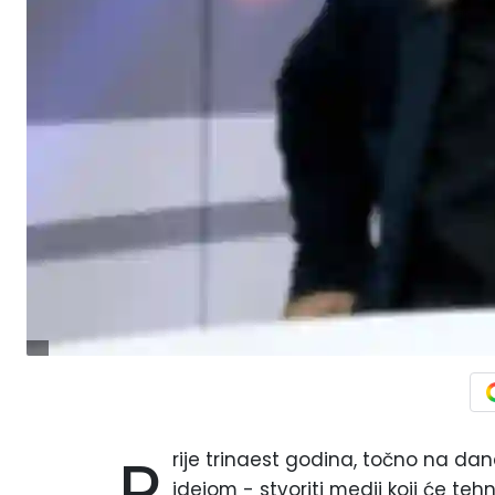
P
rije trinaest godina, točno na dan
idejom - stvoriti medij koji će tehn