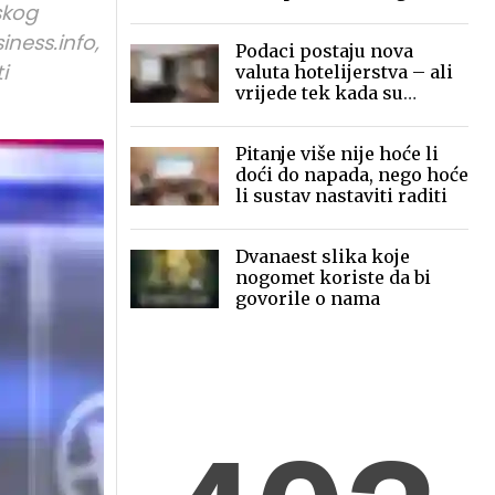
skog
mobilne fotografije pred
globalnom publikom
iness.info,
Podaci postaju nova
i
valuta hotelijerstva – ali
vrijede tek kada su
povezani
Pitanje više nije hoće li
doći do napada, nego hoće
li sustav nastaviti raditi
Dvanaest slika koje
nogomet koriste da bi
govorile o nama