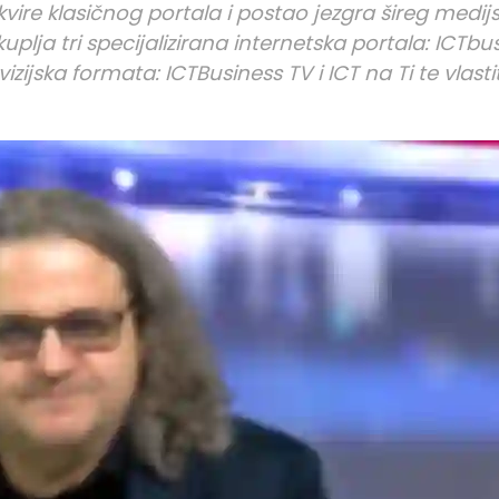
vire klasičnog portala i postao jezgra šireg medij
plja tri specijalizirana internetska portala: ICTbus
zijska formata: ICTBusiness TV i ICT na Ti te vlastit