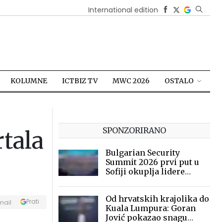
International edition
KOLUMNE
ICTBIZ TV
MWC 2026
OSTALO
SPONZORIRANO
rtala
Bulgarian Security
Summit 2026 prvi put u
Sofiji okuplja lidere
sigurnosne industrije
Od hrvatskih krajolika do
Prati
mail
Kuala Lumpura: Goran
Jović pokazao snagu