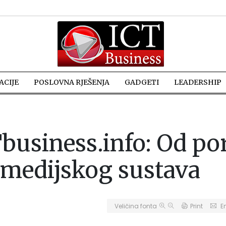
CIJE
POSLOVNA RJEŠENJA
GADGETI
LEADERSHIP
business.info: Od po
 medijskog sustava
Veličina fonta
Print
E