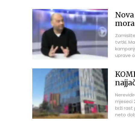
gotovo u
provaliti
Nova 
mora 
Zamislite
tvrtki. M
kampanju
uprave o
Izgovor j
oduševlj
KOME
sinkroniz
najj
govori ta
Nerevidir
mjeseci 
brži ras
neto dobi
novčanom 
dobavlja