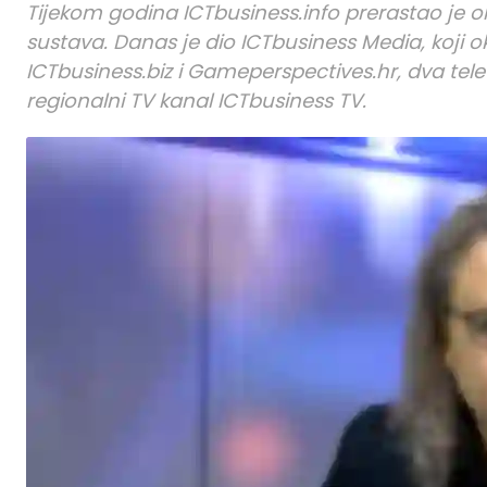
Tijekom godina ICTbusiness.info prerastao je ok
sustava. Danas je dio ICTbusiness Media, koji oku
ICTbusiness.biz i Gameperspectives.hr, dva televi
regionalni TV kanal ICTbusiness TV.