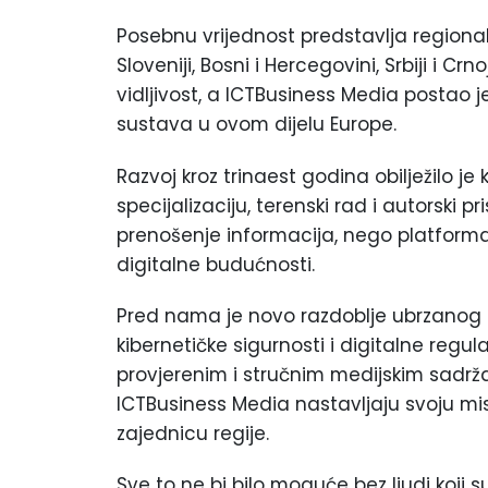
Posebnu vrijednost predstavlja regionaln
Sloveniji, Bosni i Hercegovini, Srbiji i C
vidljivost, a ICTBusiness Media postao je
sustava u ovom dijelu Europe.
Razvoj kroz trinaest godina obilježilo j
specijalizaciju, terenski rad i autorski 
prenošenje informacija, nego platforma z
digitalne budućnosti.
Pred nama je novo razdoblje ubrzanog r
kibernetičke sigurnosti i digitalne regu
provjerenim i stručnim medijskim sadrža
ICTBusiness Media nastavljaju svoju misij
zajednicu regije.
Sve to ne bi bilo moguće bez ljudi koji s