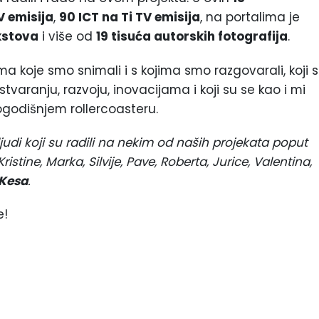
 emisija
,
90
ICT na Ti TV emisija
, na portalima je
kstova
i više od
19
tisuća autorskih fotografija
.
ima koje smo snimali i s kojima smo razgovarali, koji 
stvaranju, razvoju, inovacijama i koji su se kao i mi
godišnjem rollercoasteru.
judi koji su radili na nekim od naših projekata poput
istine, Marka, Silvije, Pave, Roberta, Jurice, Valentina,
Kesa
.
e!