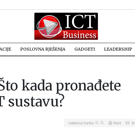
CIJE
POSLOVNA RJEŠENJA
GADGETI
LEADERSHIP
 Što kada pronađete
T sustavu?
Veličina fonta
Print
E