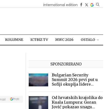
International edition
KOLUMNE
ICTBIZ TV
MWC 2026
OSTALO
SPONZORIRANO
Bulgarian Security
Summit 2026 prvi put u
Sofiji okuplja lidere
sigurnosne industrije
Od hrvatskih krajolika do
Prati
mail
Kuala Lumpura: Goran
Jović pokazao snagu