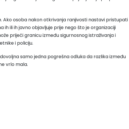
e. Ako osoba nakon otkrivanja ranjivosti nastavi pristupati
 ili ih javno objavljuje prije nego što je organizaciji
že prijeći granicu između sigurnosnog istraživanja i
nike i policiju.
je dovoljna samo jedna pogrešna odluka da razlika između
ne vrlo mala.