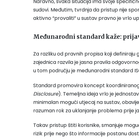
Naravno, svaka situacija ima svoje specifično
sudovi. Međutim, tvrdnja da pristup nije spor
aktivno “provaliti” u sustav pravno je vrlo up
Međunarodni standard kaže: prijav
Za razliku od pravnih propisa koji definira
zajednica razvila je jasna pravila odgovorno
u tom području je međunarodni standard ISO
Standard promovira koncept koordiniranog o
Disclosure
). Temeljna ideja vrlo je jednostav
minimalan mogući utjecaj na sustav, obavijes
razuman rok za uklanjanje problema prije ja
Takav pristup štiti korisnike, smanjuje mo
rizik prije nego što informacije postanu d