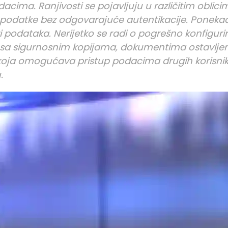
acima. Ranjivosti se pojavljuju u različitim oblici
a podatke bez odgovarajuće autentikacije. Poneka
i podataka. Nerijetko se radi o pogrešno konfigur
u sa sigurnosnim kopijama, dokumentima ostavlje
ji koja omogućava pristup podacima drugih korisni
.