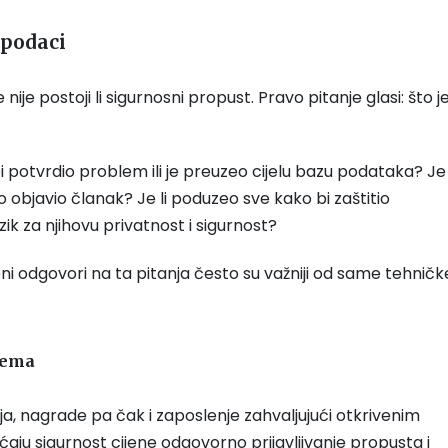
 podaci
je postoji li sigurnosni propust. Pravo pitanje glasi: što j
i potvrdio problem ili je preuzeo cijelu bazu podataka? Je 
o objavio članak? Je li poduzeo sve kako bi zaštitio
zik za njihovu privatnost i sigurnost?
ženi odgovori na ta pitanja često su važniji od same tehničk
lema
nja, nagrade pa čak i zaposlenje zahvaljujući otkrivenim
ćaju sigurnost cijene odgovorno prijavljivanje propusta i