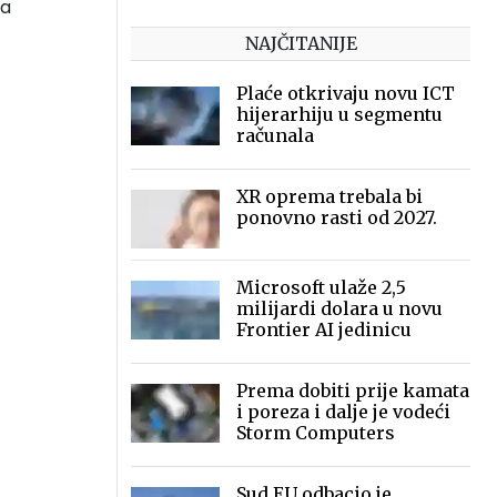
ja
NAJČITANIJE
Plaće otkrivaju novu ICT
hijerarhiju u segmentu
računala
XR oprema trebala bi
ponovno rasti od 2027.
Microsoft ulaže 2,5
milijardi dolara u novu
Frontier AI jedinicu
Prema dobiti prije kamata
i poreza i dalje je vodeći
Storm Computers
Sud EU odbacio je