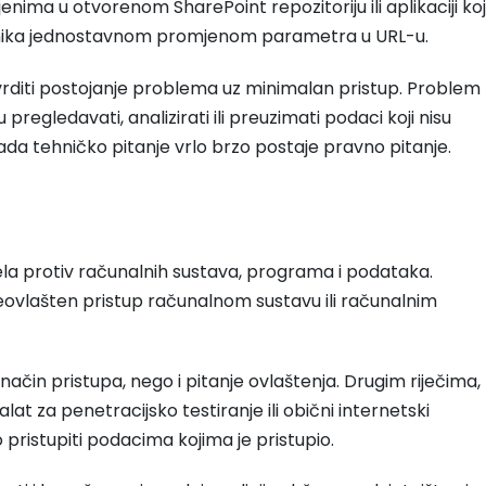
ima u otvorenom SharePoint repozitoriju ili aplikaciji ko
nika jednostavnom promjenom parametra u URL-u.
vrditi postojanje problema uz minimalan pristup. Problem
regledavati, analizirati ili preuzimati podaci koji nisu
ada tehničko pitanje vrlo brzo postaje pravno pitanje.
la protiv računalnih sustava, programa i podataka.
eovlašten pristup računalnom sustavu ili računalnim
način pristupa, nego i pitanje ovlaštenja. Drugim riječima,
 alat za penetracijsko testiranje ili obični internetski
o pristupiti podacima kojima je pristupio.