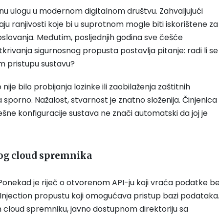
ažnu ulogu u modernom digitalnom društvu. Zahvaljujući
u ranjivosti koje bi u suprotnom mogle biti iskorištene za
poslovanja. Međutim, posljednjih godina sve češće
rivanja sigurnosnog propusta postavlja pitanje: radi li se
om pristupu sustavu?
ije bilo probijanja lozinke ili zaobilaženja zaštitnih
sporno. Nažalost, stvarnost je znatno složenija. Činjenica
ne konfiguracije sustava ne znači automatski da joj je
nog cloud spremnika
a. Ponekad je riječ o otvorenom API-ju koji vraća podatke b
Injection propustu koji omogućava pristup bazi podataka
m cloud spremniku, javno dostupnom direktoriju sa