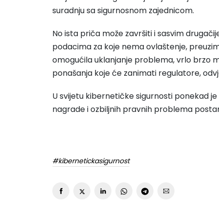
suradnju sa sigurnosnom zajednicom.
No ista priča može završiti i sasvim drugačij
podacima za koje nema ovlaštenje, preuzima ih
omogućila uklanjanje problema, vrlo brzo mo
ponašanja koje će zanimati regulatore, odvjet
U svijetu kibernetičke sigurnosti ponekad 
nagrade i ozbiljnih pravnih problema posta
#kibernetickasigurnost