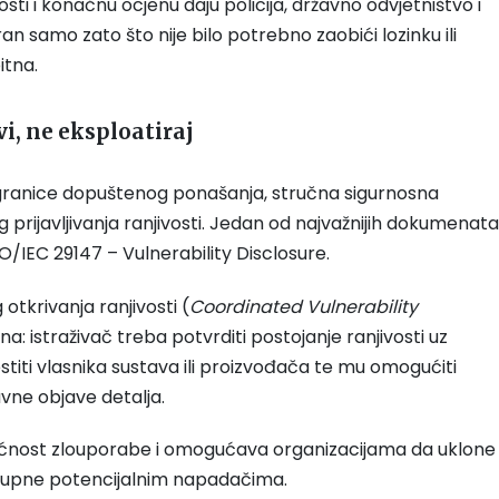
sti i konačnu ocjenu daju policija, državno odvjetništvo i
an samo zato što nije bilo potrebno zaobići lozinku ili
itna.
i, ne eksploatiraj
ju granice dopuštenog ponašanja, stručna sigurnosna
g prijavljivanja ranjivosti. Jedan od najvažnijih dokumenata
/IEC 29147 – Vulnerability Disclosure.
tkrivanja ranjivosti (
Coordinated Vulnerability
na: istraživač treba potvrditi postojanje ranjivosti uz
titi vlasnika sustava ili proizvođača te mu omogućiti
vne objave detalja.
gućnost zlouporabe i omogućava organizacijama da uklone
ostupne potencijalnim napadačima.