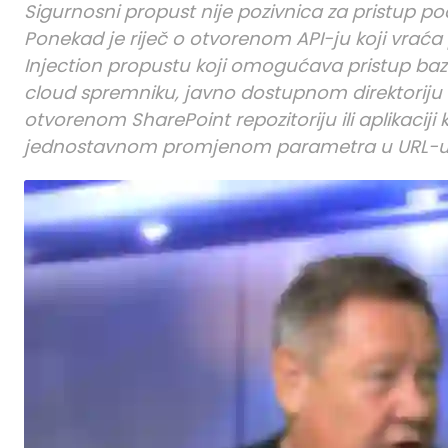
Sigurnosni propust nije pozivnica za pristup pod
Ponekad je riječ o otvorenom API-ju koji vrać
Injection propustu koji omogućava pristup baz
cloud spremniku, javno dostupnom direktorij
otvorenom SharePoint repozitoriju ili aplikaci
jednostavnom promjenom parametra u URL-u