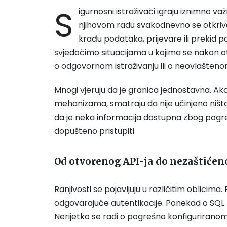
S
igurnosni istraživači igraju iznimno v
njihovom radu svakodnevno se otkrivaj
krađu podataka, prijevare ili prekid 
svjedočimo situacijama u kojima se nakon otk
o odgovornom istraživanju ili o neovlašten
Mnogi vjeruju da je granica jednostavna. Ako n
mehanizama, smatraju da nije učinjeno ništa 
da je neka informacija dostupna zbog pogreš
dopušteno pristupiti.
Od otvorenog API-ja do nezaštiće
Ranjivosti se pojavljuju u različitim oblicim
odgovarajuće autentikacije. Ponekad o SQL 
Nerijetko se radi o pogrešno konfigurirano