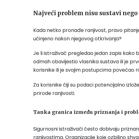
Najveći problem nisu sustavi nego
Kada netko pronađe ranjivost, pravo pitanje ni
učinjeno nakon njegovog otkrivanja?
Je li istraživač pregledao jedan zapis kako b
odmah obavijestio vlasnika sustava ili je prv
korisnike ili je svojim postupcima povećao ri
Za korisnike čiji su podaci potencijalno izlo
prirode ranjivosti.
Tanka granica između priznanja i prob
Sigurnosni istraživači često dobivaju prizna
ranjivostima. Organizacije koje ozbiljno shva