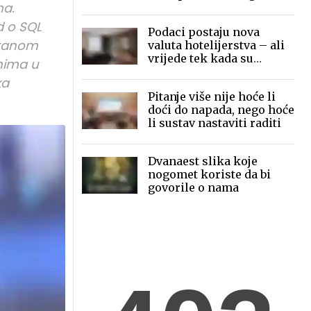
ma.
mobilne fotografije pred
globalnom publikom
d o SQL
Podaci postaju nova
iranom
valuta hotelijerstva – ali
vrijede tek kada su
nima u
povezani
ka
Pitanje više nije hoće li
doći do napada, nego hoće
li sustav nastaviti raditi
Dvanaest slika koje
nogomet koriste da bi
govorile o nama