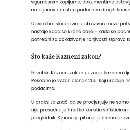
sigurnosnim kopijama, dokumentima ostavljen
omogućava pristup podacima drugih koris
U svim tim slučajevima istraživač može pot
nastaje kada se krene dalje – kada se počnu p
potrebni za dokazivanje ranjivosti. Upravo t
Što kaže Kazneni zakon?
Hrvatski Kazneni zakon poznaje kaznena dje
Posebno je važan članak 266. koji uređuje n
podacima.
U praksi to znači da se procjenjuje ne samo 
nije presudno je li netko koristio sofisticirani
preglednik. Ključno je pitanje je li imao prav