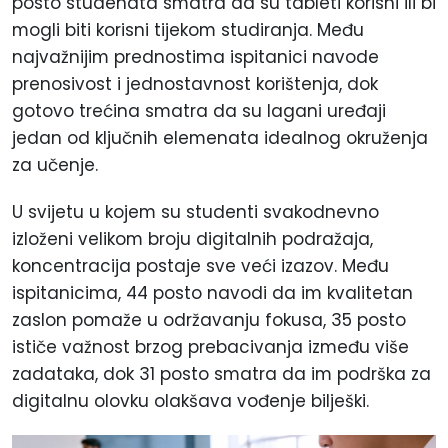
posto studenata smatra da su tableti korisni ili bi
mogli biti korisni tijekom studiranja. Među
najvažnijim prednostima ispitanici navode
prenosivost i jednostavnost korištenja, dok
gotovo trećina smatra da su lagani uređaji
jedan od ključnih elemenata idealnog okruženja
za učenje.
U svijetu u kojem su studenti svakodnevno
izloženi velikom broju digitalnih podražaja,
koncentracija postaje sve veći izazov. Među
ispitanicima, 44 posto navodi da im kvalitetan
zaslon pomaže u održavanju fokusa, 35 posto
ističe važnost brzog prebacivanja između više
zadataka, dok 31 posto smatra da im podrška za
digitalnu olovku olakšava vođenje bilješki.