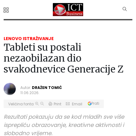
LENOVO ISTRAŽIVANJE
Tableti su postali
nezaobilazan dio
svakodnevice Generacije Z
Autor:
DRAŽEN TOMIĆ
11.06.2026.
Prati
Veličina fonta
Print
Email
Rezultati pokazuju da se kod mladih sve više
isprepliću obrazovanje, kreativne aktivnosti i
slobodno vrijeme.