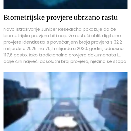
Biometrijske provjere ubrzano rastu
Novo istraživanje Juniper Researcha pokazuje da će
biometrijska provjera biti najbrže rastući oblik digitalne
provjere identiteta, s povećanjem broja provjera s 32,2
milijarde u 2026. na 70,1 milijardu u 2030. godini, odnosno
117,6 posto. Iako tradicionalna provjera dokumenata i
dalje čini najveći apsolutni broj provjera, njezina se stopa
rasta znatno usporila u usporedbi s biometrijom.