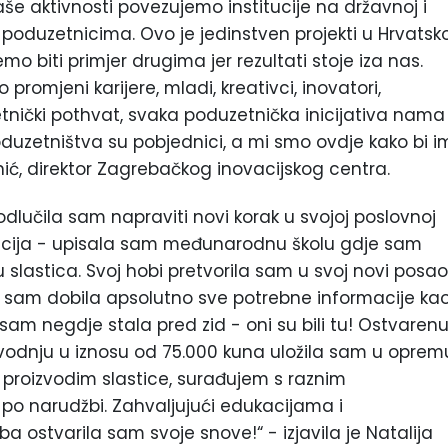
še aktivnosti povezujemo institucije na državnoj i
 poduzetnicima. Ovo je jedinstven projekti u Hrvatsko
emo biti primjer drugima jer rezultati stoje iza nas.
o promjeni karijere, mladi, kreativci, inovatori,
duzetnički pothvat, svaka poduzetnička inicijativa nama
duzetništva su pobjednici, a mi smo ovdje kako bi i
snić, direktor Zagrebačkog inovacijskog centra.
dlučila sam napraviti novi korak u svojoj poslovnoj
dukacija - upisala sam međunarodnu školu gdje sam
slastica. Svoj hobi pretvorila sam u svoj novi posao
e sam dobila apsolutno sve potrebne informacije ka
am negdje stala pred zid - oni su bili tu! Ostvaren
vodnju u iznosu od 75.000 kuna uložila sam u oprem
s proizvodim slastice, surađujem s raznim
po narudžbi. Zahvaljujući edukacijama i
 ostvarila sam svoje snove!“ - izjavila je Natalija