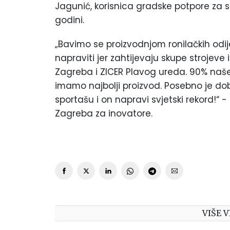
Jagunić, korisnica gradske potpore za 
godini.
„Bavimo se proizvodnjom ronilačkih odije
napraviti jer zahtijevaju skupe strojev
Zagreba i ZICER Plavog ureda. 90% naše
imamo najbolji proizvod. Posebno je d
sportašu i on napravi svjetski rekord!“ -
Zagreba za inovatore.
VIŠE V