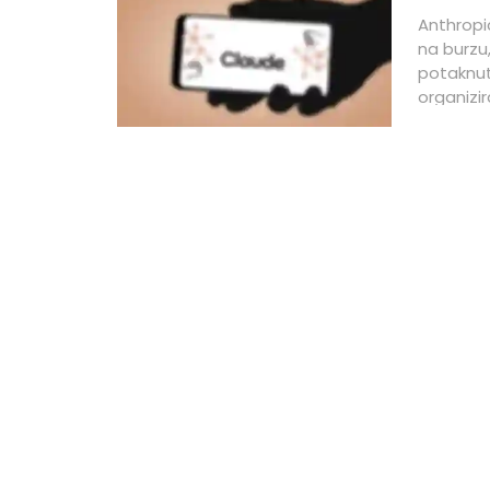
Anthropi
na burzu,
potaknut
organizi
tijekom s