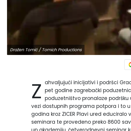
Dražen Tomić / Tomich Productions
Z
ahvaljujući inicijativi i podršci G
pet godine zagrebački poduzetnici 
poduzetništvo pronalaze podršku u
vezi dostupnih programa potpora i to u 
godina kroz ZICER Plavi ured educiralo 
seminara te provedeno preko 8600 savje
up akademiju, četverodnevni seminar ko