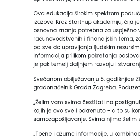
Ova edukacija širokim spektrom područ
izazove. Kroz Start-up akademiju, čija j
osnovna znanja potrebna za uspješno 
računovodstvenih i financijskih tema, z
pa sve do upravljanja ljudskim resursi
informacija prilikom pokretanja poslova
je pak temelj daljnjem razvoju i stvaranj
Svečanom obilježavanju 5. godišnjice Z
gradonačelnik Grada Zagreba. Poduzetn
„Želim vam svima čestitati na postignut
kojih je ovo sve i pokrenuto - a to su ko
samozapošljavanje. Svima njima želim s
„Točne i ažurne informacije, u kombinac