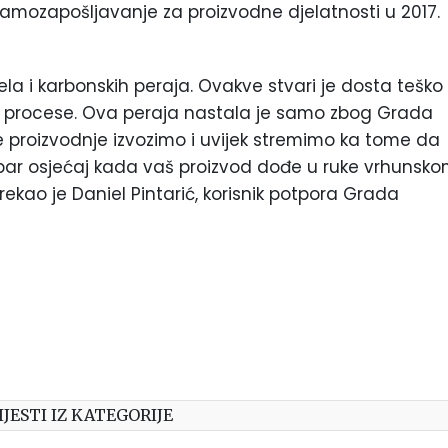
samozapošljavanje za proizvodne djelatnosti u 2017.
la i karbonskih peraja. Ovakve stvari je dosta teško
e i procese. Ova peraja nastala je samo zbog Grada
 proizvodnje izvozimo i uvijek stremimo ka tome da
obar osjećaj kada vaš proizvod dođe u ruke vrhunsk
 rekao je Daniel Pintarić, korisnik potpora Grada
IJESTI IZ KATEGORIJE