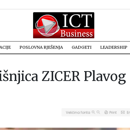
CIJE
POSLOVNA RJEŠENJA
GADGETI
LEADERSHIP
išnjica ZICER Plavog
Veličina fonta
Print
E