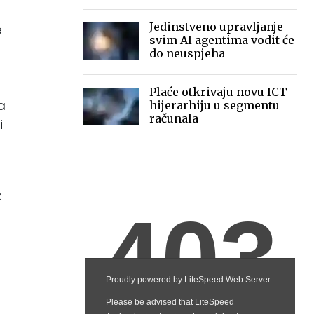
2030.
Jedinstveno upravljanje
e
svim AI agentima vodit će
do neuspjeha
Plaće otkrivaju novu ICT
a
hijerarhiju u segmentu
računala
i
: