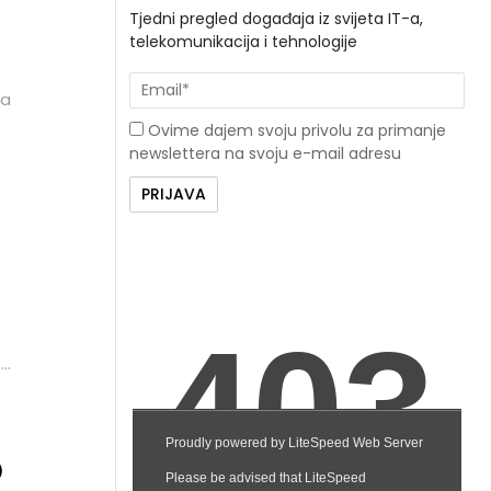
Tjedni pregled događaja iz svijeta IT-a,
telekomunikacija i tehnologije
ka
Ovime dajem svoju privolu za primanje
newslettera na svoju e-mail adresu
su
će
e
n
O