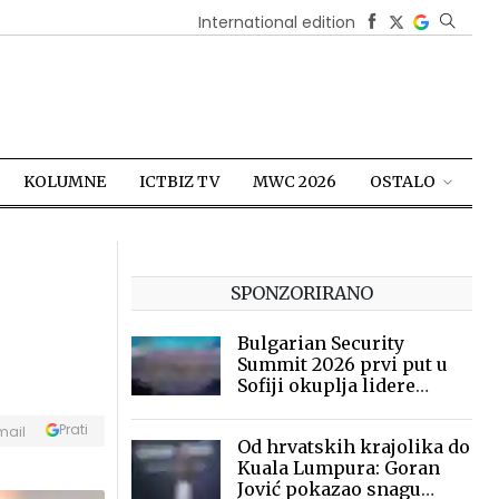
International edition
KOLUMNE
ICTBIZ TV
MWC 2026
OSTALO
SPONZORIRANO
Bulgarian Security
Summit 2026 prvi put u
Sofiji okuplja lidere
sigurnosne industrije
Prati
mail
Od hrvatskih krajolika do
Kuala Lumpura: Goran
Jović pokazao snagu