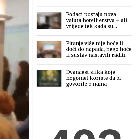
mobilne fotografije pred
globalnom publikom
Podaci postaju nova
valuta hotelijerstva – ali
vrijede tek kada su
povezani
Pitanje više nije hoće li
doći do napada, nego hoće
li sustav nastaviti raditi
Dvanaest slika koje
nogomet koriste da bi
govorile o nama