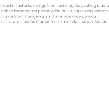
c planira sastanke s ulagačima uoči mogućeg velikog izlaska
 dok se kompanija priprema pridružiti valu burzovnih uvrštenj
ih umjetnom inteligencijom. Banke koje vode ponudu
raju susrete ulagača i kompanije koja razvija chatbot Claude
ljedećih tjedana.