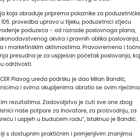
ja koja obrađuje priprema polaznike za poduzetničk
e 105. provedba upravo u tijeku, poduzetnici stječu
vođenje poduzeća - od razrade poslovnoga plana,
akonodavstvenog okvira i pravnih oblika poslovanja,
ma i marketinškim aktivnostima. Pravovremena i točn
nja presudna je za uspješan početak poslovanja, koj
u održivosti.
ICER Plavog ureda podršku je dao Milan Bandić,
icima i svima okupljenima obratio se ovim riječima
im rezultatima. Zadovoljstvo je čuti sve one zbog
risnici naše potpore za inovatore, za proizvodnju, za
reću i uspjeh u budućem radu“, istaknuo je Bandić.
iji s dostupnim praktičnim i primjenjivim znanjima