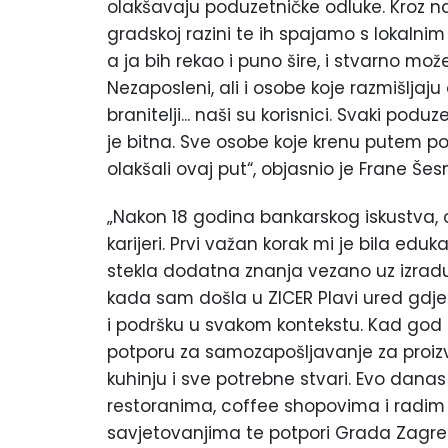
olakšavaju poduzetničke odluke. Kroz na
gradskoj razini te ih spajamo s lokalnim
a ja bih rekao i puno šire, i stvarno mož
Nezaposleni, ali i osobe koje razmišljaju 
branitelji... naši su korisnici. Svaki po
je bitna. Sve osobe koje krenu putem po
olakšali ovaj put“, objasnio je Frane Še
„Nakon 18 godina bankarskog iskustva, o
karijeri. Prvi važan korak mi je bila e
stekla dodatna znanja vezano uz izradu 
kada sam došla u ZICER Plavi ured gdj
i podršku u svakom kontekstu. Kad god s
potporu za samozapošljavanje za proiz
kuhinju i sve potrebne stvari. Evo dana
restoranima, coffee shopovima i radim 
savjetovanjima te potpori Grada Zagreba