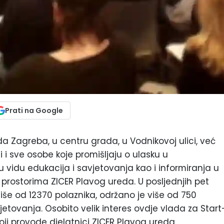
Prati na Google
rada Zagreba, u centru grada, u Vodnikovoj ulici, već
i sve osobe koje promišljaju o ulasku u
 vidu edukacija i savjetovanja kao i informiranja u
prostorima ZICER Plavog ureda. U posljednjih pet
više od 12370 polaznika, održano je više od 750
tovanja. Osobito velik interes ovdje vlada za Start
ji provode djelatnici ZICER Plavog ureda.