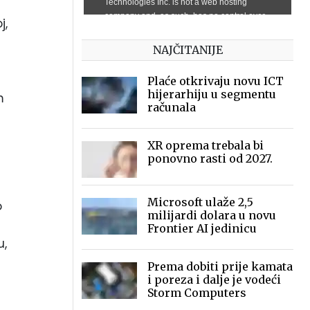
j,
NAJČITANIJE
Plaće otkrivaju novu ICT
hijerarhiju u segmentu
m
računala
XR oprema trebala bi
ponovno rasti od 2027.
Microsoft ulaže 2,5
o
milijardi dolara u novu
u
Frontier AI jedinicu
u,
Prema dobiti prije kamata
i poreza i dalje je vodeći
Storm Computers