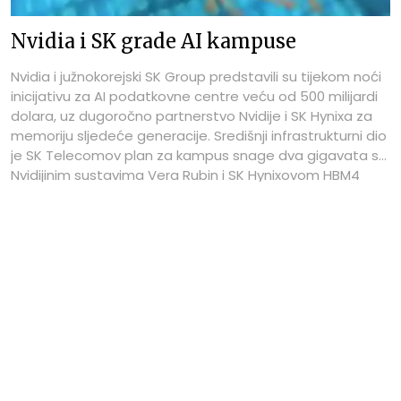
Nvidia i SK grade AI kampuse
Nvidia i južnokorejski SK Group predstavili su tijekom noći
inicijativu za AI podatkovne centre veću od 500 milijardi
dolara, uz dugoročno partnerstvo Nvidije i SK Hynixa za
memoriju sljedeće generacije. Središnji infrastrukturni dio
je SK Telecomov plan za kampus snage dva gigavata s
Nvidijinim sustavima Vera Rubin i SK Hynixovom HBM4
memorijom, čiji bi prvi objekt trebao biti uključen 2027.