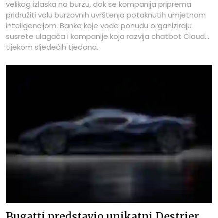
velikog izlaska na burzu, dok se kompanija priprema
pridružiti valu burzovnih uvrštenja potaknutih umjetnom
inteligencijom. Banke koje vode ponudu organiziraju
susrete ulagača i kompanije koja razvija chatbot Claude
tijekom sljedećih tjedana.
Bugatti predstavio unikatni Destrier