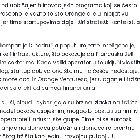
iji od uobičajenih inovacijskih programa koji se često
 Posebno je važno to što Orange cijelu inicijativu
jer time startupovima daje i širi strateški kontekst, a
ompanije iz područja poput umjetne inteligencije,
nike i infrastrukture, što pokazuje da Francuska želi
m sektorima. Kada veliki operator u to uključi vlastit
log, startup dobiva ono što mu najčešće nedostaje:
k može doći iz Orange Venturesa, jer ulaganje i tržišn
kacijski efekt od samog financiranja.
u AI, cloud i cyber, gdje su brzina izlaska na tržište 
model pokaže uspješnim, mogao bi postati zanimljiv
operatore i industrijske grupe. Time bi se europski
slanjao na domaću potražnju i domaće referentne
čkog tržišta kao jedinu razvojnu putanju. U