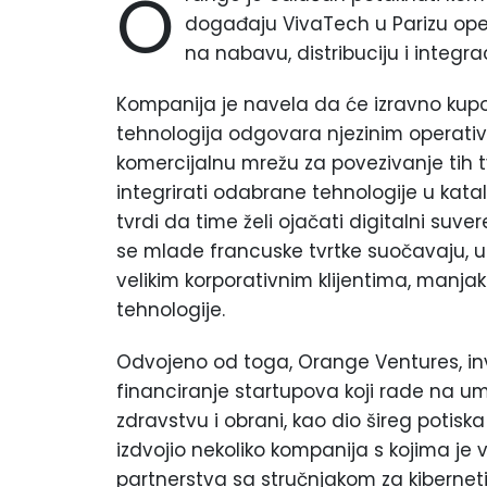
O
događaju VivaTech u Parizu oper
na nabavu, distribuciju i integr
Kompanija je navela da će izravno kup
tehnologija odgovara njezinim operativn
komercijalnu mrežu za povezivanje tih tv
integrirati odabrane tehnologije u kat
tvrdi da time želi ojačati digitalni suv
se mlade francuske tvrtke suočavaju, u
velikim korporativnim klijentima, manjak
tehnologije.
Odvojeno od toga, Orange Ventures, inv
financiranje startupova koji rade na umje
zdravstvu i obrani, kao dio šireg potis
izdvojio nekoliko kompanija s kojima je
partnerstva sa stručnjakom za kibernet