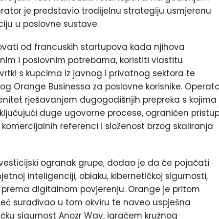
ator je predstavio trodijelnu strategiju usmjerenu
aciju u poslovne sustave.
ovati od francuskih startupova kada njihova
im i poslovnim potrebama, koristiti vlastitu
rtki s kupcima iz javnog i privatnog sektora te
alog Orange Businessa za poslovne korisnike. Operato
erenitet rješavanjem dugogodišnjih prepreka s kojima
ključujući duge ugovorne procese, ograničen pristu
 komercijalnih referenci i složenost brzog skaliranja
esticijski ogranak grupe, dodao je da će pojačati
tnoj inteligenciji, oblaku, kibernetičkoj sigurnosti,
ka prema digitalnom povjerenju. Orange je pritom
 već surađivao u tom okviru te naveo uspješna
ičku sigurnost Anozr Way, igračem kružnog