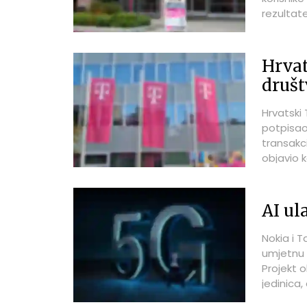
rezultat
tromjese
analitičar
Hrvat
druš
Hrvatski
potpisao 
transakc
objavio k
društvu 
zaključe
dobivena
AI ul
Nokia i T
umjetnu 
Projekt o
jedinica,
automati