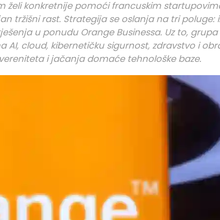
 želi konkretnije pomoći francuskim startupovima
n tržišni rast. Strategija se oslanja na tri poluge: 
 rješenja u ponudu Orange Businessa. Uz to, grupa 
AI, cloud, kibernetičku sigurnost, zdravstvo i obr
 suvereniteta i jačanja domaće tehnološke baze.