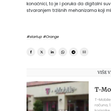
konačnici, to je i poruka da digitalni s
stvaranjem tržišnih mehanizama koji m
#startup
#Orange
VIŠE V
T-Mob
T-Mobile
računa, 
korisnik