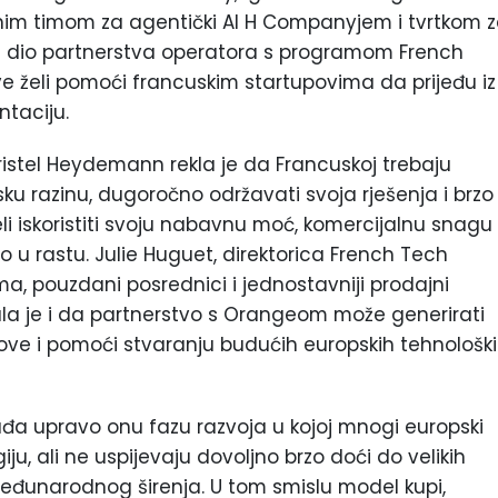
nim timom za agentički AI H Companyjem i tvrtkom 
 je dio partnerstva operatora s programom French
ve želi pomoći francuskim startupovima da prijeđu iz
ntaciju.
istel Heydemann rekla je da Francuskoj trebaju
sku razinu, dugoročno održavati svoja rješenja i brzo
eli iskoristiti svoju nabavnu moć, komercijalnu snagu 
 u rastu. Julie Huguet, direktorica French Tech
ma, pouzdani posrednici i jednostavniji prodajni
knula je i da partnerstvo s Orangeom može generirati
upove i pomoći stvaranju budućih europskih tehnološk
đa upravo onu fazu razvoja u kojoj mnogi europski
iju, ali ne uspijevaju dovoljno brzo doći do velikih
eđunarodnog širenja. U tom smislu model kupi,