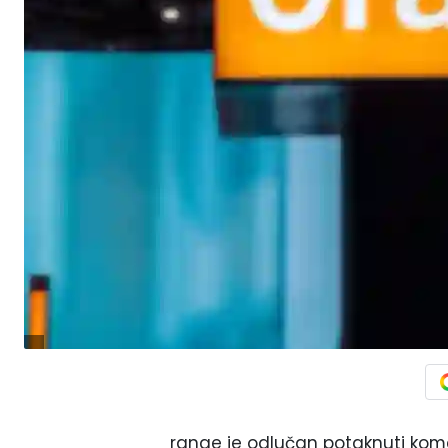
range je odlučan potaknuti kome