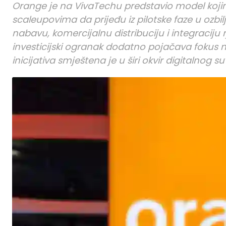
Orange je na VivaTechu predstavio model kojim
scaleupovima da prijeđu iz pilotske faze u ozbilja
nabavu, komercijalnu distribuciju i integraciju
investicijski ogranak dodatno pojačava fokus na 
inicijativa smještena je u širi okvir digitalnog