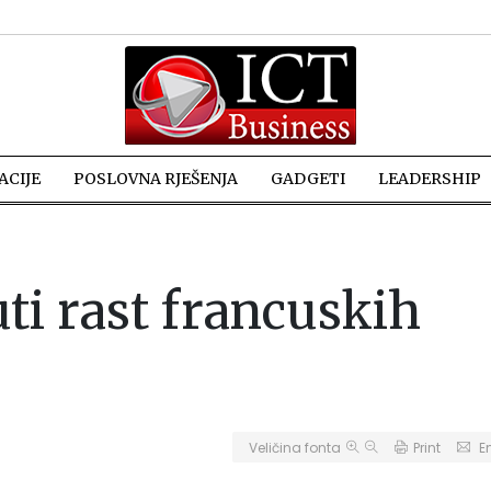
CIJE
POSLOVNA RJEŠENJA
GADGETI
LEADERSHIP
ti rast francuskih
Veličina fonta
Print
E