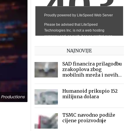
NAJNOVIJE
SAD financira prilagodbu
zrakoplova zbog
mobilnih mreža i novih
frekvencija
Humanoid prikupio 152
milijuna dolara
 Productions
TSMC navodno podiže
cijene proizvodnje