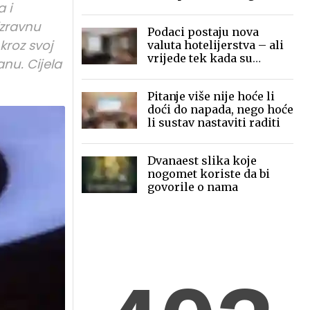
 i
mobilne fotografije pred
globalnom publikom
izravnu
Podaci postaju nova
kroz svoj
valuta hotelijerstva – ali
vrijede tek kada su
anu. Cijela
povezani
Pitanje više nije hoće li
doći do napada, nego hoće
li sustav nastaviti raditi
Dvanaest slika koje
nogomet koriste da bi
govorile o nama