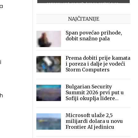
za
NAJČITANIJE
Span povećao prihode,
dobit snažno pala
Prema dobiti prije kamata
i
i poreza i dalje je vodeći
Storm Computers
Bulgarian Security
Summit 2026 prvi put u
ih
Sofiji okuplja lidere
sigurnosne industrije
Microsoft ulaže 2,5
milijardi dolara u novu
Frontier AI jedinicu