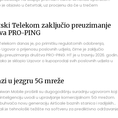
e je objavio u četvrtak, uz procjenu da će u trećem
čju privući oko 250.000 računa, manje od 304.000 koliko su
i očekivali.
ski Telekom zaključio preuzimanje
tva PRO-PING
 Telekom danas je, po primitku regulatornih odobrenja,
Ugovor o prijenosu poslovnih udjela, čime je zaključio
iju preuzimanja društva PRO-PING. HT je u travnju 2026. godin
ako je sklopio Ugovor o kupoprodaji svih poslovnih udjela u
PRO-PING, regionalnom pružatelju širokopojasnih usluga, a za
nje transakcije bila su potrebna regulatorna odobrenja koja s
.
azi u jezgru 5G mreže
aiwan Mobile proširili su dugogodišnju suradnju ugovorom koji
inteligenciju uvodi u upravljanje komercijalnom 5G mrežom.
buhvaća novu generaciju AirScale baznih stanica i radijskih
 ali je tehnološki težište na softveru za prediktivno održavanje
zirano ugađanje mreže, dinamičko usmjeravanje prometa i