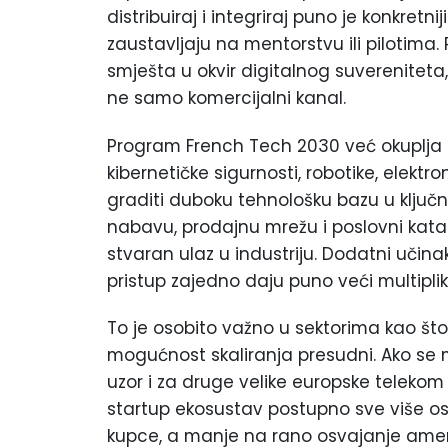
distribuiraj i integriraj puno je konkretn
zaustavljaju na mentorstvu ili pilotima.
smješta u okvir digitalnog suvereniteta, 
ne samo komercijalni kanal.
Program French Tech 2030 već okuplja k
kibernetičke sigurnosti, robotike, elektro
graditi duboku tehnološku bazu u ključni
nabavu, prodajnu mrežu i poslovni kata
stvaran ulaz u industriju. Dodatni učina
pristup zajedno daju puno veći multipli
To je osobito važno u sektorima kao što s
mogućnost skaliranja presudni. Ako se 
uzor i za druge velike europske telekom 
startup ekosustav postupno sve više o
kupce, a manje na rano osvajanje ameri