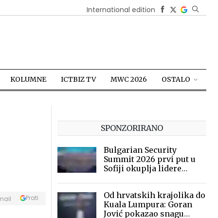
International edition
KOLUMNE
ICTBIZ TV
MWC 2026
OSTALO
SPONZORIRANO
Bulgarian Security
Summit 2026 prvi put u
Sofiji okuplja lidere
sigurnosne industrije
Od hrvatskih krajolika do
Prati
mail
Kuala Lumpura: Goran
Jović pokazao snagu