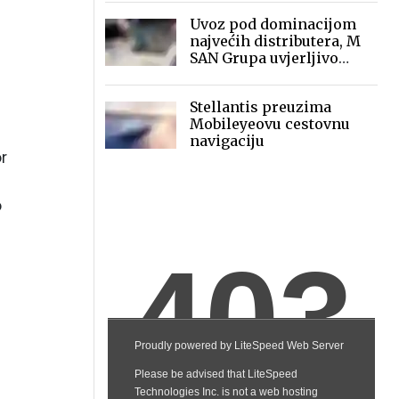
Uvoz pod dominacijom
najvećih distributera, M
SAN Grupa uvjerljivo
vodeći i veći od svih
ostalih zajedno, dok je
Stellantis preuzima
Microline drugi
Mobileyeovu cestovnu
navigaciju
r
p