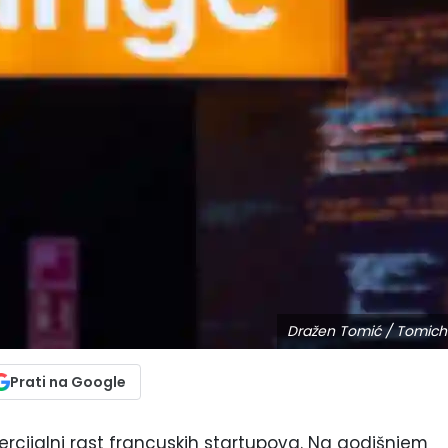
Dražen Tomić / Tomich
Prati na Google
rcijalni rast francuskih startupova. Na godišnjem