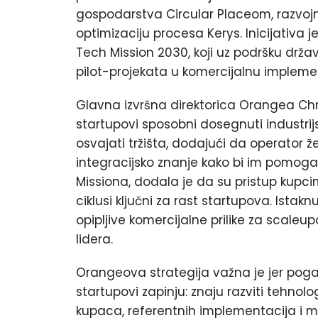
gospodarstva Circular Placeom, razvoj
optimizaciju procesa Kerys. Inicijativa
Tech Mission 2030, koji uz podršku drža
pilot-projekata u komercijalnu impleme
Glavna izvršna direktorica Orangea Chr
startupovi sposobni dosegnuti industrij
osvajati tržišta, dodajući da operator ž
integracijsko znanje kako bi im pomogao
Missiona, dodala je da su pristup kupci
ciklusi ključni za rast startupova. Ista
opipljive komercijalne prilike za scale
lidera.
Orangeova strategija važna je jer poga
startupovi zapinju: znaju razviti tehnolog
kupaca, referentnih implementacija i m