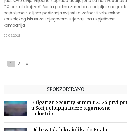
ljudi. Ove dvije vrijedne nagrade dodijeljene su na svečanosti
CX portala koji već šestu godinu zaredom dodjeljuje nagrade
najboljima s ciljem podizanja svijesti o važnosti vrhunskog
korisničkog iskustva i njegovom utjecaju na uspješnost
kompanija.
06.05.2021.
1
2
»
SPONZORIRANO
Bulgarian Security Summit 2026 prvi put
u Sofiji okuplja lidere sigurnosne
industrije
Od hrvatskih krajolika do Kuala