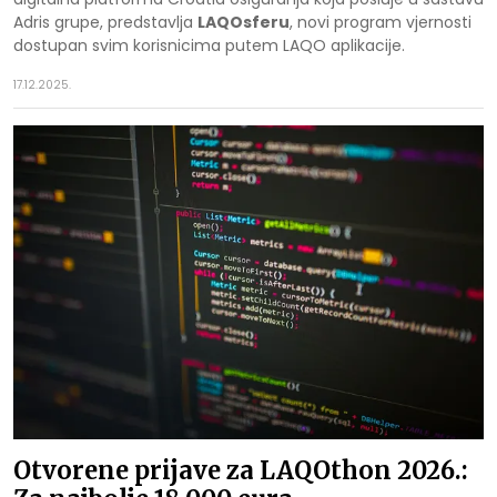
Adris grupe, predstavlja
LAQOsferu
, novi program vjernosti
dostupan svim korisnicima putem LAQO aplikacije.
17.12.2025.
Otvorene prijave za LAQOthon 2026.: