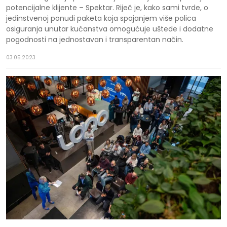
potencijalne klijente – Spektar. Riječ je, kako sami tvrde, o
jedinstvenoj ponudi paketa koja spajanjem više polica
osiguranja unutar kućanstva omogućuje uštede i dodatne
pogodnosti na jednostavan i transparentan način.
03.05.2023.