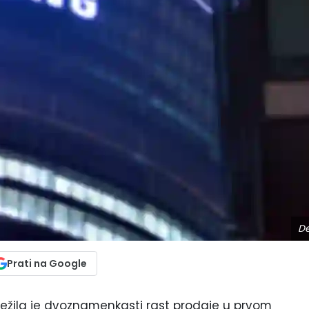
De
Prati na Google
ježila je dvoznamenkasti rast prodaje u prvom