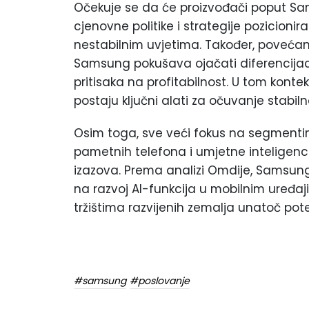
Očekuje se da će proizvođači poput Sams
cjenovne politike i strategije pozicioni
nestabilnim uvjetima. Također, povećano
Samsung pokušava ojačati diferencijaci
pritisaka na profitabilnost. U tom konteks
postaju ključni alati za očuvanje stabiln
Osim toga, sve veći fokus na segmenti
pametnih telefona i umjetne inteligenci
izazova. Prema analizi Omdije, Samsung
na razvoj AI-funkcija u mobilnim uređaj
tržištima razvijenih zemalja unatoč pot
#samsung
#poslovanje