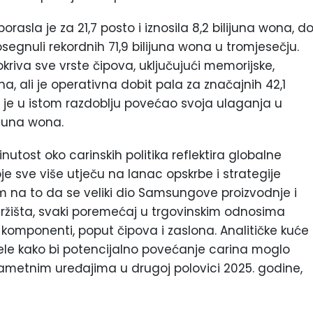
rasla je za 21,7 posto i iznosila 8,2 bilijuna wona, d
osegnuli rekordnih 71,9 bilijuna wona u tromjesečju.
pokriva sve vrste čipova, uključujući memorijske,
ona, ali je operativna dobit pala za značajnih 42,1
ng je u istom razdoblju povećao svoja ulaganja u
lijuna wona.
nutost oko carinskih politika reflektira globalne
je sve više utječu na lanac opskrbe i strategije
om na to da se veliki dio Samsungove proizvodnje i
tržišta, svaki poremećaj u trgovinskim odnosima
komponenti, poput čipova i zaslona. Analitičke kuće
ele kako bi potencijalno povećanje carina moglo
ametnim uređajima u drugoj polovici 2025. godine,