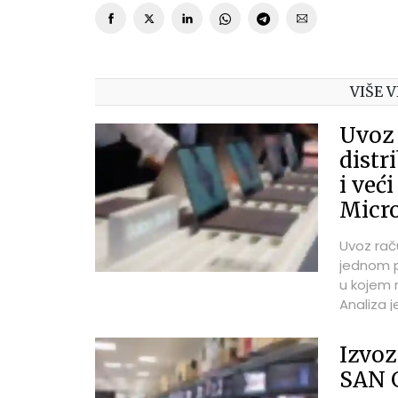
VIŠE V
Uvoz
distr
i već
Micro
Uvoz rač
jednom po
u kojem n
Analiza 
godinu, 
U fokusu 
Izvo
predstavl
SAN 
u 2025. g