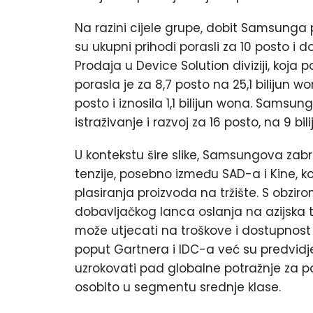
Na razini cijele grupe, dobit Samsunga po
su ukupni prihodi porasli za 10 posto i d
Prodaja u Device Solution diviziji, koja 
porasla je za 8,7 posto na 25,1 bilijun w
posto i iznosila 1,1 bilijun wona. Samsu
istraživanje i razvoj za 16 posto, na 9 bi
U kontekstu šire slike, Samsungova zabri
tenzije, posebno između SAD-a i Kine, ko
plasiranja proizvoda na tržište. S obzir
dobavljačkog lanca oslanja na azijska 
može utjecati na troškove i dostupnost 
poput Gartnera i IDC-a već su predvidj
uzrokovati pad globalne potražnje za p
osobito u segmentu srednje klase.