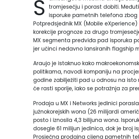
S
tromjesečju i porast dobiti. Među
isporuke pametnih telefona zbog 
Potpredsjednik MX (Mobile eXperience) 
korekcije prognoze za drugo tromjesečje 
MX segmenta predviđa pad isporuka pam
jer učinci nedavno lansiranih flagship
Araujo je istaknuo kako makroekonomsk
politikama, navodi kompaniju na procje
godine zabilježiti pad u odnosu na isto
će rasti sporije, iako se potražnja za 
Prodaja u MX i Networks jedinici porasla
južnokorejskih wona (26 milijardi američ
posto i iznosila 4,3 bilijuna wona. Ispor
dosegle 61 milijun jedinica, dok je broj 
Prosječna prodajna cijena pametnih tele