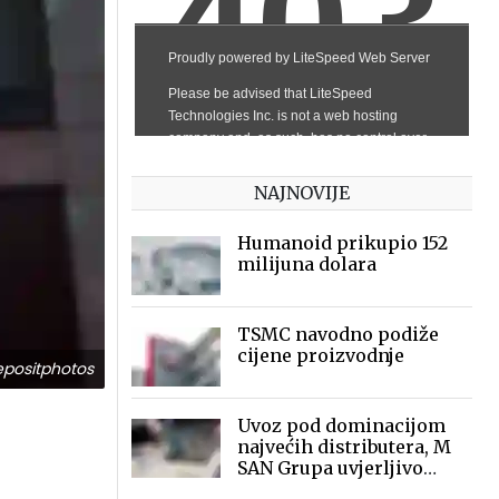
NAJNOVIJE
Humanoid prikupio 152
milijuna dolara
TSMC navodno podiže
cijene proizvodnje
positphotos
Uvoz pod dominacijom
najvećih distributera, M
SAN Grupa uvjerljivo
vodeći i veći od svih