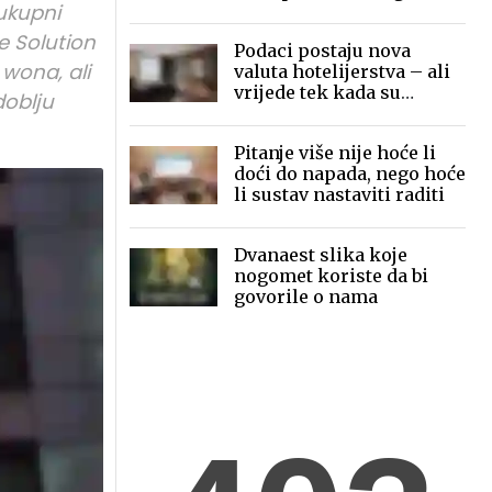
 ukupni
mobilne fotografije pred
globalnom publikom
e Solution
Podaci postaju nova
 wona, ali
valuta hotelijerstva – ali
vrijede tek kada su
doblju
povezani
Pitanje više nije hoće li
doći do napada, nego hoće
li sustav nastaviti raditi
Dvanaest slika koje
nogomet koriste da bi
govorile o nama