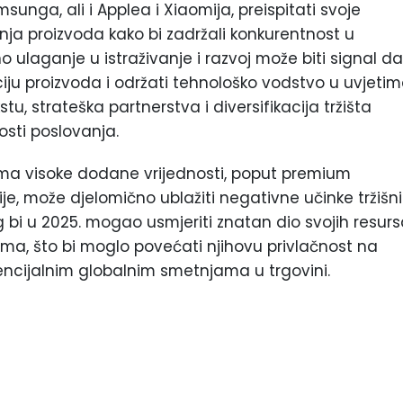
unga, ali i Applea i Xiaomija, preispitati svoje
ranja proizvoda kako bi zadržali konkurentnost u
 ulaganje u istraživanje i razvoj može biti signal da
ju proizvoda i održati tehnološko vodstvo u uvjeti
tu, strateška partnerstva i diversifikacija tržišta
osti poslovanja.
ma visoke dodane vrijednosti, poput premium
je, može djelomično ublažiti negativne učinke tržišn
 bi u 2025. mogao usmjeriti znatan dio svojih resur
ima, što bi moglo povećati njihovu privlačnost na
encijalnim globalnim smetnjama u trgovini.