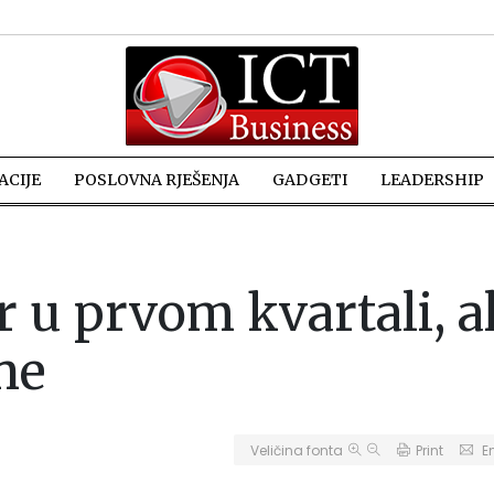
CIJE
POSLOVNA RJEŠENJA
GADGETI
LEADERSHIP
u prvom kvartali, al
ne
Veličina fonta
Print
E