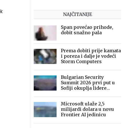
ok
NAJČITANIJE
Span povećao prihode,
dobit snažno pala
Prema dobiti prije kamata
i poreza i dalje je vodeći
Storm Computers
Bulgarian Security
Summit 2026 prvi put u
Sofiji okuplja lidere
sigurnosne industrije
Microsoft ulaže 2,5
milijardi dolara u novu
Frontier AI jedinicu