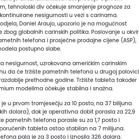
tim, tehnološki div očekuje smanjenje prognoze za
kontinuirane nesigurnosti u vezi s carinama.
odjela, Daniel Araujo, upozorio je na mogućnost
zbog globalnih carinskih politika. Poslovanje u okvi
etnih telefona i prosječne prodajne cijene (ASP),
 modela postupno slabe.
a nesigurnost, uzrokovana američkim carinskim
nu da će tržište pametnih telefona u drugoj polovici
 razdoblje prethodne godine. Tržište tableta također
premium modelima očekuje stabilna i snažna.
 je u prvom tromjesečju za 10 posto, na 37 bilijuna
kih dolara), dok je operativna dobit porasla za 22,9
uke pametnih telefona porasle su za 1,7 posto i
isporučenih tableta ostao stabilan na 7 milijuna.
fona pala je za 3 posto i iznosila 326 dolara.