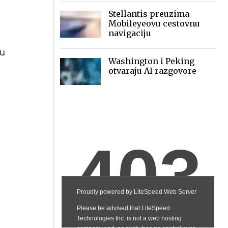
ostalih zajedno, dok je
Stellantis preuzima
Microline drugi
Mobileyeovu cestovnu
navigaciju
ru
Washington i Peking
otvaraju AI razgovore