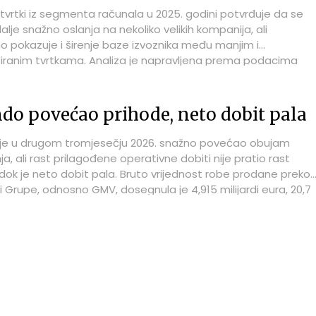
 tvrtki iz segmenta računala u 2025. godini potvrđuje da se
 dalje snažno oslanja na nekoliko velikih kompanija, ali
o pokazuje i širenje baze izvoznika među manjim i
iziranim tvrtkama. Analiza je napravljena prema podacima
ke agencije za 2025. godinu, odnosno prema bazi Fina Info.BI
iness Media – ICTbusiness.info. Na vrhu ljestvice 100 najveći
ema izvozu nalazi se M SAN Grupa s 119,77 milijuna eura izvoza
do povećao prihode, neto dobit pala
što je i dalje uvjerljivo najveći pojedinačni iznos među
nim kompanijama, iako je u odnosu na 2024. riječ o padu od
je u drugom tromjesečju 2026. snažno povećao obujam
to.
a, ali rast prilagođene operativne dobiti nije pratio rast
 dok je neto dobit pala. Bruto vrijednost robe prodane preko
 Grupe, odnosno GMV, dosegnula je 4,915 milijardi eura, 20,7
e nego godinu ranije. Prihodi su istodobno porasli 20,8 posto
a 3,424 milijarde eura.