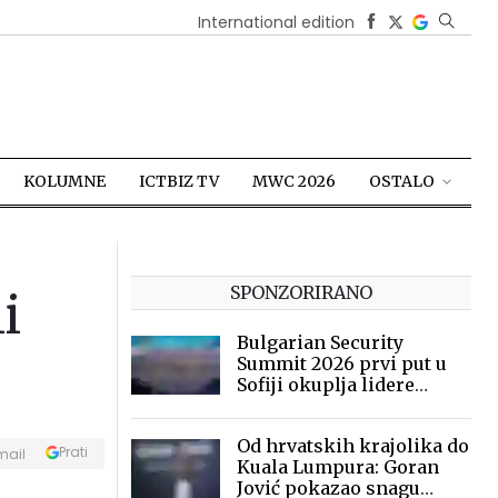
International edition
KOLUMNE
ICTBIZ TV
MWC 2026
OSTALO
SPONZORIRANO
i
Bulgarian Security
Summit 2026 prvi put u
Sofiji okuplja lidere
sigurnosne industrije
Od hrvatskih krajolika do
Prati
mail
Kuala Lumpura: Goran
Jović pokazao snagu