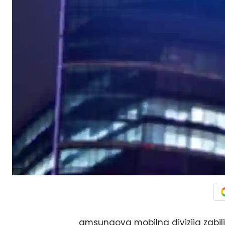
amsungova mobilna divizija zabil