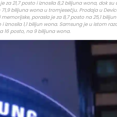
e za 21,7 posto i iznosila 8,2 bilijuna wona, dok su
h 71,9 bilijuna wona u tromjesečju. Prodaja u Devic
ći memorijske, porasla je za 8,7 posto na 25,1 bilijun
 i iznosila 1,1 bilijun wona. Samsung je u istom raz
a 16 posto, na 9 bilijuna wona.