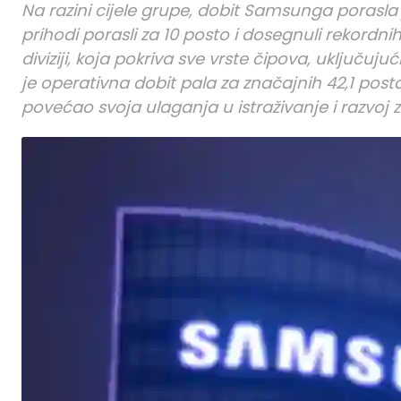
Na razini cijele grupe, dobit Samsunga porasla j
prihodi porasli za 10 posto i dosegnuli rekordni
diviziji, koja pokriva sve vrste čipova, uključuju
je operativna dobit pala za značajnih 42,1 posto
povećao svoja ulaganja u istraživanje i razvoj z