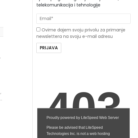
telekomunikacija i tehnologije
Ovime dajem svoju privolu za primanje
newslettera na svoju e-mail adresu
i
,
i.
.
zu