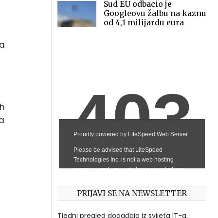
Sud EU odbacio je
Googleovu žalbu na kaznu
od 4,1 milijardu eura
ma
ih
sa
PRIJAVI SE NA NEWSLETTER
Tjedni pregled događaja iz svijeta IT-a,