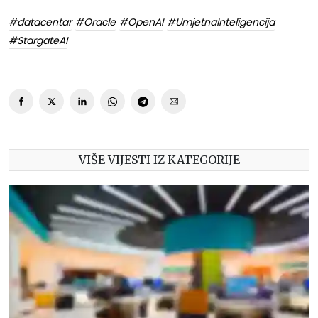
#datacentar
#Oracle
#OpenAI
#UmjetnaInteligencija
#StargateAI
VIŠE VIJESTI IZ KATEGORIJE