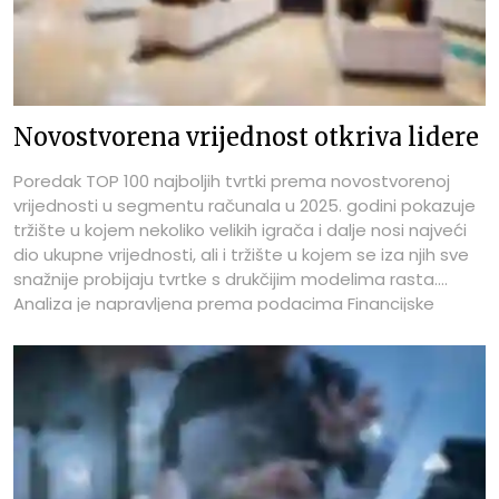
Novostvorena vrijednost otkriva lidere
Poredak TOP 100 najboljih tvrtki prema novostvorenoj
vrijednosti u segmentu računala u 2025. godini pokazuje
tržište u kojem nekoliko velikih igrača i dalje nosi najveći
dio ukupne vrijednosti, ali i tržište u kojem se iza njih sve
snažnije probijaju tvrtke s drukčijim modelima rasta.
Analiza je napravljena prema podacima Financijske
agencije za 2025. godinu, odnosno Fina Info.BIZ za
ICTbusiness Media – ICTbusiness.info, i fokusira se na
novostvorenu vrijednost kao pokazatelj ekonomske
snage, produktivnosti i sposobnosti tvrtki da iz
poslovanja stvore dodanu vrijednost. Za razliku od
prihoda, koji često mogu biti pod snažnim utjecajem
distribucije, nabave i volumena robe, novostvorena