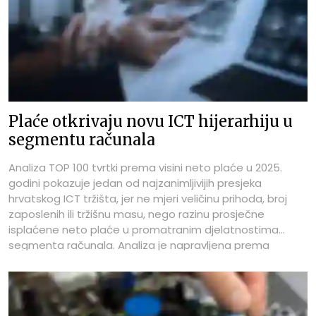
vrijednost bolje pokazuje koliko poduzeće doista
doprinosi ekonomiji kroz rad, znanje, marže, organizaciju i
operativnu učinkovitost.
Plaće otkrivaju novu ICT hijerarhiju u
segmentu računala
Analiza TOP 100 tvrtki prema visini neto plaće u 2025.
godini pokazuje jedan od najzanimljivijih presjeka
hrvatskog ICT tržišta, jer ne mjeri veličinu prihoda, broj
zaposlenih ili tržišnu masu, nego razinu prosječne
isplaćene neto plaće u promatranim djelatnostima
segmenta računala. Analiza je napravljena prema
podacima Financijske agencije za 2025. godinu, i to Fina
Info.BIZ za ICTbusiness Media – ICTbusiness.info, a
obuhvat je definiran prema pretežitom NKD-u tvrtki.
Upravo zato ovaj poredak treba čitati kao pokazatelj