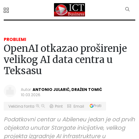
PROBLEMI
OpenAI otkazao proširenje
velikog AI data centra u
Teksasu
Autor:
ANTONIO JULARIĆ, DRAŽEN TOMIĆ
10.03.2026.
Prati
Veličina fonta
Print
Email
Podatkovni centar u Abileneu jedan je od prvih
objekata unutar Stargate inicijative, velikog
projekta izgradnje AI infrastrukture u