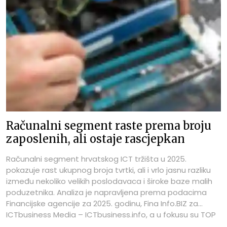
pozicije znanja, specijalizacije, strukture zaposlenih i
poslovnih modela, ali i kao upozorenje da visoka
prosječna neto plaća kod manjih subjekata može biti
rezultat vrlo specifične vlasničke, kadrovske ili projektne
strukture.
Računalni segment raste prema broju
zaposlenih, ali ostaje rascjepkan
Računalni segment hrvatskog ICT tržišta u 2025.
pokazuje rast ukupnog broja tvrtki, ali i vrlo jasnu razliku
između nekoliko velikih poslodavaca i široke baze malih
poduzetnika. Analiza je napravljena prema podacima
Financijske agencije za 2025. godinu, Fina Info.BIZ za
ICTbusiness Media – ICTbusiness.info, a u fokusu su TOP
100 najboljih tvrtki prema broju zaposlenih u segmentu