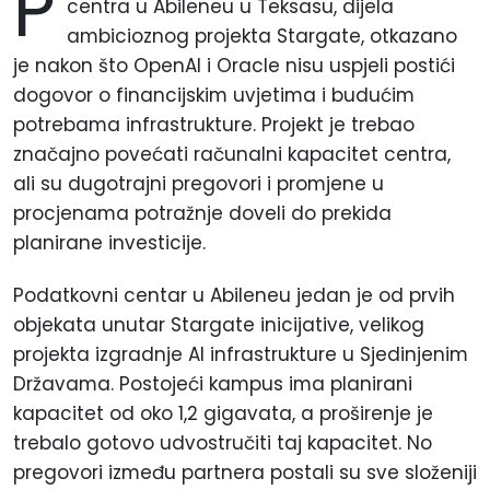
P
centra u Abileneu u Teksasu, dijela
ambicioznog projekta Stargate, otkazano
je nakon što OpenAI i Oracle nisu uspjeli postići
dogovor o financijskim uvjetima i budućim
potrebama infrastrukture. Projekt je trebao
značajno povećati računalni kapacitet centra,
ali su dugotrajni pregovori i promjene u
procjenama potražnje doveli do prekida
planirane investicije.
Podatkovni centar u Abileneu jedan je od prvih
objekata unutar Stargate inicijative, velikog
projekta izgradnje AI infrastrukture u Sjedinjenim
Državama. Postojeći kampus ima planirani
kapacitet od oko 1,2 gigavata, a proširenje je
trebalo gotovo udvostručiti taj kapacitet. No
pregovori između partnera postali su sve složeniji