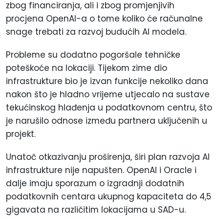
zbog financiranja, ali i zbog promjenjivih
procjena OpenAI-a o tome koliko će računalne
snage trebati za razvoj budućih AI modela.
Probleme su dodatno pogoršale tehničke
poteškoće na lokaciji. Tijekom zime dio
infrastrukture bio je izvan funkcije nekoliko dana
nakon što je hladno vrijeme utjecalo na sustave
tekućinskog hlađenja u podatkovnom centru, što
je narušilo odnose između partnera uključenih u
projekt.
Unatoč otkazivanju proširenja, širi plan razvoja AI
infrastrukture nije napušten. OpenAI i Oracle i
dalje imaju sporazum o izgradnji dodatnih
podatkovnih centara ukupnog kapaciteta do 4,5
gigavata na različitim lokacijama u SAD-u.