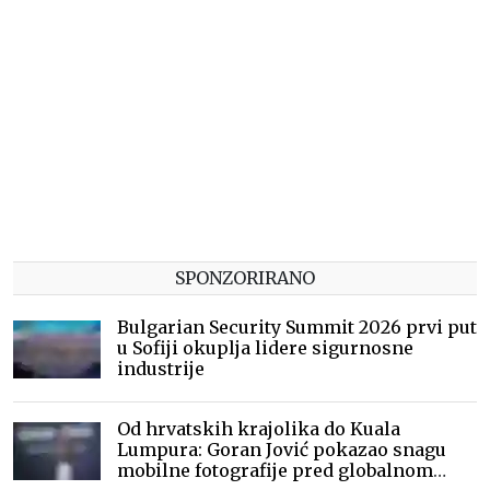
računala. Na vrhu ljestvice nalazi se IBM Hrvatska s 411
zaposlenih, čime zadržava poziciju najvećeg poslodavca
u ovoj skupini, iako je broj zaposlenih smanjen u odnosu
na 443 u 2024. i 457 u 2023. godini. Drugo mjesto drži M
SAN Grupa s 217 zaposlenih, odnosno 29 manje nego
godinu prije, ali i dalje znatno više nego 2021. kada je
imala 143 zaposlenih. Treći je ALTPRO s 200 zaposlenih,
gotovo na istoj razini kao 2024., kada je imao 201
zaposlenog, ali osjetno iznad 139 zaposlenih iz 2021.
godine.
SPONZORIRANO
Bulgarian Security Summit 2026 prvi put
u Sofiji okuplja lidere sigurnosne
industrije
Od hrvatskih krajolika do Kuala
Lumpura: Goran Jović pokazao snagu
mobilne fotografije pred globalnom