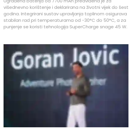
Ugrađena baterija od 7700 mAh predviđena je za
višednevno korištenje i deklarirana na životni vijek do šest
godina. Integrirani sustav upravljanja toplinom osigurava
stabilan rad pri temperaturama od -30°C do 50°C, a za
punjenje se koristi tehnologija SuperCharge snage 45 W.