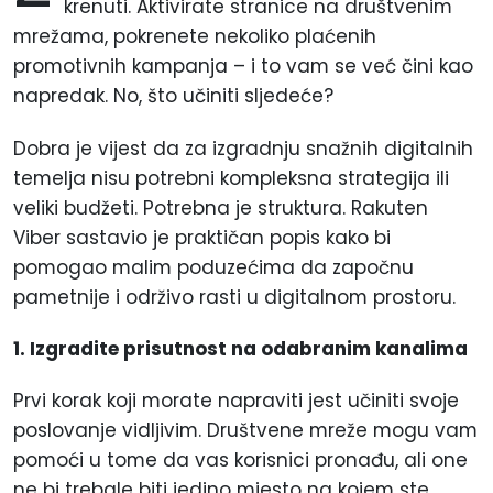
krenuti. Aktivirate stranice na društvenim
mrežama, pokrenete nekoliko plaćenih
promotivnih kampanja – i to vam se već čini kao
napredak. No, što učiniti sljedeće?
Dobra je vijest da za izgradnju snažnih digitalnih
temelja nisu potrebni kompleksna strategija ili
veliki budžeti. Potrebna je struktura. Rakuten
Viber sastavio je praktičan popis kako bi
pomogao malim poduzećima da započnu
pametnije i održivo rasti u digitalnom prostoru.
1. Izgradite prisutnost na odabranim kanalima
Prvi korak koji morate napraviti jest učiniti svoje
poslovanje vidljivim. Društvene mreže mogu vam
pomoći u tome da vas korisnici pronađu, ali one
ne bi trebale biti jedino mjesto na kojem ste