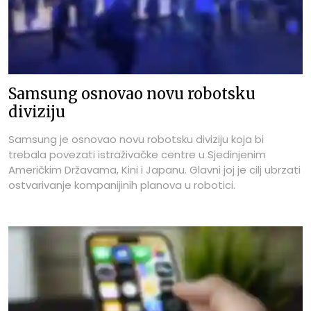
Samsung osnovao novu robotsku
diviziju
Samsung je osnovao novu robotsku diviziju koja bi
trebala povezati istraživačke centre u Sjedinjenim
Američkim Državama, Kini i Japanu. Glavni joj je cilj ubrzati
ostvarivanje kompanijinih planova u robotici.