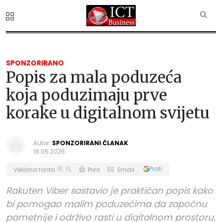
SPONZORIRANO
Popis za mala poduzeća
koja poduzimaju prve
korake u digitalnom svijetu
Autor:
SPONZORIRANI ČLANAK
18.05.2026.
Prati
Veličina fonta
Print
Email
Rakuten Viber sastavio je praktičan popis kako
bi pomogao malim poduzećima da započnu
pametnije i održivo rasti u digitalnom prostoru.