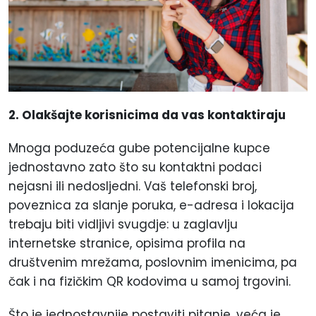
2. Olakšajte korisnicima da vas kontaktiraju
Mnoga poduzeća gube potencijalne kupce
jednostavno zato što su kontaktni podaci
nejasni ili nedosljedni. Vaš telefonski broj,
poveznica za slanje poruka, e-adresa i lokacija
trebaju biti vidljivi svugdje: u zaglavlju
internetske stranice, opisima profila na
društvenim mrežama, poslovnim imenicima, pa
čak i na fizičkim QR kodovima u samoj trgovini.
Što je jednostavnije postaviti pitanje, veća je