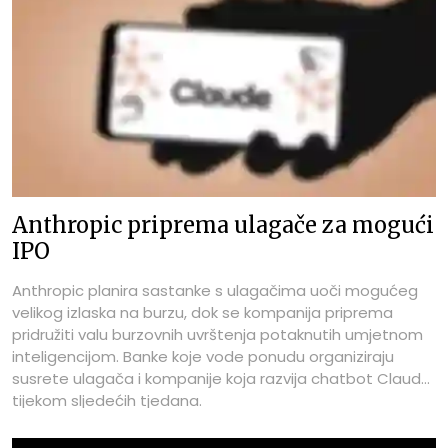
Anthropic priprema ulagače za mogući
IPO
Anthropic planira sastanke s ulagačima uoči mogućeg
velikog izlaska na burzu, dok se kompanija priprema
pridružiti valu burzovnih uvrštenja potaknutih umjetnom
inteligencijom. Banke koje vode ponudu organiziraju
susrete ulagača i kompanije koja razvija chatbot Claude
tijekom sljedećih tjedana.