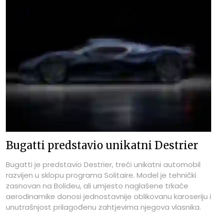
Bugatti predstavio unikatni Destrier
Bugatti je predstavio Destrier, treći unikatni automobil
razvijen u sklopu programa Solitaire. Model je tehnički
zasnovan na Bolideu, ali umjesto naglašene trkaće
aerodinamike donosi jednostavnije oblikovanu karoseriju i
unutrašnjost prilagođenu zahtjevima njegova vlasnika.