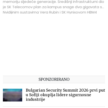
memoriju sljedeće generacije. Središnji infrastrukturni dio
je SK Telecomov plan za kampus snage dva gigavata s
Nvidijinim sustavima Vera Rubin i SK Hynixovom HBM4
memorijom, čiji bi prvi objekt trebao biti uključen 2027.
SPONZORIRANO
Bulgarian Security Summit 2026 prvi put
u Sofiji okuplja lidere sigurnosne
industrije