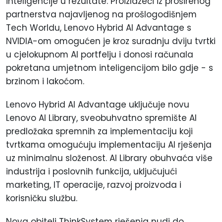
inteligencije u rezultate. Proizlazeći iz proširenog
partnerstva najavljenog na prošlogodišnjem
Tech Worldu, Lenovo Hybrid AI Advantage s
NVIDIA-om omogućen je kroz suradnju dviju tvrtki
u cjelokupnom AI portfelju i donosi računala
pokretana umjetnom inteligencijom bilo gdje - s
brzinom i lakoćom.
Lenovo Hybrid AI Advantage uključuje novu
Lenovo AI Library, sveobuhvatno spremište AI
predložaka spremnih za implementaciju koji
tvrtkama omogućuju implementaciju AI rješenja
uz minimalnu složenost. AI Library obuhvaća više
industrija i poslovnih funkcija, uključujući
marketing, IT operacije, razvoj proizvoda i
korisničku službu.
Nova obitelj ThinkSystem rješenja nudi do