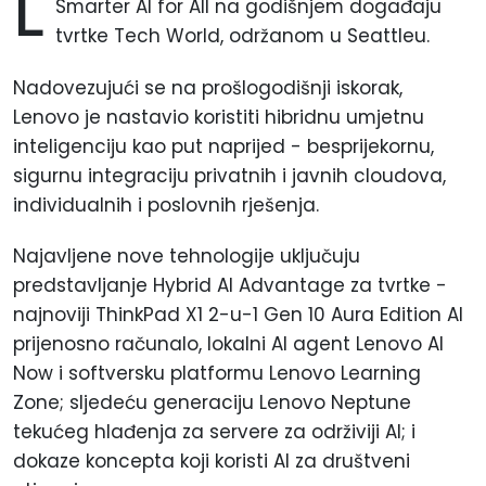
L
Smarter AI for All na godišnjem događaju
tvrtke Tech World, održanom u Seattleu.
Nadovezujući se na prošlogodišnji iskorak,
Lenovo je nastavio koristiti hibridnu umjetnu
inteligenciju kao put naprijed - besprijekornu,
sigurnu integraciju privatnih i javnih cloudova,
individualnih i poslovnih rješenja.
Najavljene nove tehnologije uključuju
predstavljanje Hybrid AI Advantage za tvrtke -
najnoviji ThinkPad X1 2-u-1 Gen 10 Aura Edition AI
prijenosno računalo, lokalni AI agent Lenovo AI
Now i softversku platformu Lenovo Learning
Zone; sljedeću generaciju Lenovo Neptune
tekućeg hlađenja za servere za održiviji AI; i
dokaze koncepta koji koristi AI za društveni