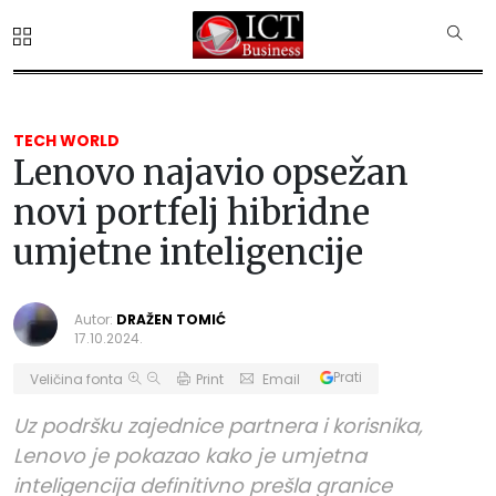
TECH WORLD
Lenovo najavio opsežan
novi portfelj hibridne
umjetne inteligencije
Autor:
DRAŽEN TOMIĆ
17.10.2024.
Prati
Veličina fonta
Print
Email
Uz podršku zajednice partnera i korisnika,
Lenovo je pokazao kako je umjetna
inteligencija definitivno prešla granice