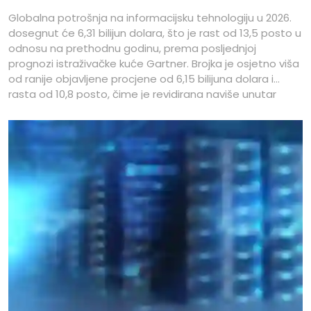
Globalna potrošnja na informacijsku tehnologiju u 2026.
dosegnut će 6,31 bilijun dolara, što je rast od 13,5 posto u
odnosu na prethodnu godinu, prema posljednjoj
prognozi istraživačke kuće Gartner. Brojka je osjetno viša
od ranije objavljene procjene od 6,15 bilijuna dolara i
rasta od 10,8 posto, čime je revidirana naviše unutar
samo nekoliko mjeseci. Pomak prognoze pokazuje koliko
brzo ulaganja u infrastrukturu za umjetnu inteligenciju
mijenjaju sliku cijelog sektora.