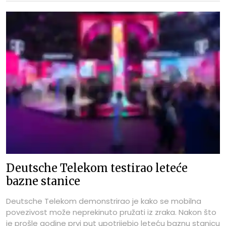
Deutsche Telekom testirao leteće
bazne stanice
Deutsche Telekom demonstrirao je kako se mobilna
povezivost može neprekinuto pružati iz zraka. Nakon što
je prošle godine prvi put upotrijebio leteću baznu stanicu