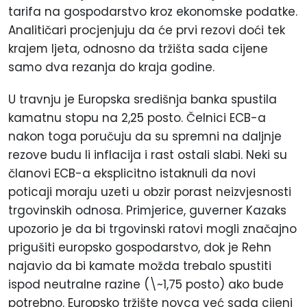
tarifa na gospodarstvo kroz ekonomske podatke.
Analitičari procjenjuju da će prvi rezovi doći tek
krajem ljeta, odnosno da tržišta sada cijene
samo dva rezanja do kraja godine.
U travnju je Europska središnja banka spustila
kamatnu stopu na 2,25
posto
. Čelnici ECB-a
nakon toga poručuju da su spremni na daljnje
rezove budu li inflacija i rast ostali slabi. Neki su
članovi ECB-a eksplicitno istaknuli da novi
poticaji moraju uzeti u obzir porast neizvjesnosti
trgovinskih odnosa. Primjerice, guverner Kazaks
upozorio je da bi trgovinski ratovi mogli značajno
prigušiti europsko gospodarstvo, dok je Rehn
najavio da bi kamate možda trebalo spustiti
ispod neutralne razine (\~1,75
posto
) ako bude
potrebno. Europsko tržište novca već sada cijeni