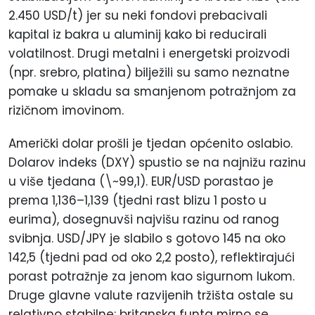
2.450 USD/t) jer su neki fondovi prebacivali
kapital iz bakra u aluminij kako bi reducirali
volatilnost. Drugi metalni i energetski proizvodi
(npr. srebro, platina) bilježili su samo neznatne
pomake u skladu sa smanjenom potražnjom za
rizičnom imovinom.
Američki dolar prošli je tjedan općenito oslabio.
Dolarov indeks (DXY) spustio se na najnižu razinu
u više tjedana (\~99,1). EUR/USD porastao je
prema 1,136–1,139 (tjedni rast blizu 1
posto
u
eurima), dosegnuvši najvišu razinu od ranog
svibnja. USD/JPY je slabilo s gotovo 145 na oko
142,5 (tjedni pad od oko 2,2
posto
), reflektirajući
porast potražnje za jenom kao sigurnom lukom.
Druge glavne valute razvijenih tržišta ostale su
relativno stabilne: britanska funta mirno se