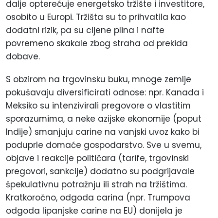
dalje opterećuje energetsko tržište i investitore,
osobito u Europi. Tržišta su to prihvatila kao
dodatni rizik, pa su cijene plina i nafte
povremeno skakale zbog straha od prekida
dobave.
S obzirom na trgovinsku buku, mnoge zemlje
pokušavaju diversificirati odnose: npr. Kanada i
Meksiko su intenzivirali pregovore o vlastitim
sporazumima, a neke azijske ekonomije (poput
Indije) smanjuju carine na vanjski uvoz kako bi
poduprle domaće gospodarstvo. Sve u svemu,
objave i reakcije političara (tarife, trgovinski
pregovori, sankcije) dodatno su podgrijavale
špekulativnu potražnju ili strah na tržištima.
Kratkoročno, odgoda carina (npr. Trumpova
odgoda lipanjske carine na EU) donijela je