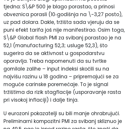
tjedna: S\&P 500 je blago porastao, a prinosi
obveznica porasli (10
‑
godišnja na \~3,27
posto
),
uz pad dolara. Dakle, tržišta sada vjeruju da se
puni efekt tarifa još nije manifestirao. Osim toga,
S\&P Global flash PMI za svibanj porastao je na
52,1 (manufacturing 52,3; usluge 52,3), što
sugerira da se aktivnost u gospodarstvu
oporavlja. Treba napomenuti da su tvrtke
gomilale zalihe – input indeksi skočili su na
najvišu razinu u 18 godina – pripremajući se za
moguće carinske poremećaje. To je signal
tržištima da rizik stagflacije (usporavanje rasta
pri visokoj inflaciji) i dalje tinja.
U eurozoni pokazatelji su bili manje ohrabrujući.
Preliminarni kompozitni PMI za svibanj skliznuo je