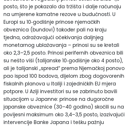
posto
, što je pokazalo da tržišta i dalje računaju
na umjerene kamatne rezove u budućnosti. U
Europi su 10
‑
godišnje prinose njemačkih
obveznica (bundovi) također pali na kraju
tjedna, odražavajući očekivanja daljnjeg
monetarnog ublažavanja – prinosi su se kretali
oko 2,3–2,5
posto
. Prinosi perifernih obveznica bili
su nešto viši (talijanske 10
‑
godišnje oko 4
posto
),
ali je talijanski „spread“ prema Njemačkoj ponovo
pao ispod 100 bodova, dijelom zbog dogovorenih
fiskalnih planova u Italiji i zajedničkih EU mjera
potpore. U Aziji investitori su se zabrinuto bavili
situacijom u Japanne: prinose na dugoročne
japanske obveznice (30–40 godina) skočili su na
povijesni maksimum oko 3,4–3,5
posto
, izazivajući
intervencije Banke Japana i tešku pažnju