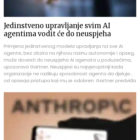
Jedinstveno upravljanje svim AI
agentima vodit će do neuspjeha
Primjena jedinstvenog modela upravljanja na sve AI
agente, bez obzira na njihovu razinu autonomije i opseg,
može dovesti do neuspjeha AI agenata u poduzećima,
upozorava Gartner. Neuspjesi su najvjerojatniji kada
organizacije ne razlikuju sposobnost agenta da djeluje
od opsega pristupa koji mu je odobren. Gartner predviđa
da će do 2027. godine 40 posto poduzeća degradirati ili
povući autonomne AI agente zbog upravljačkih praznina
koje će postati vidljive tek nakon incidenata u produkciji.