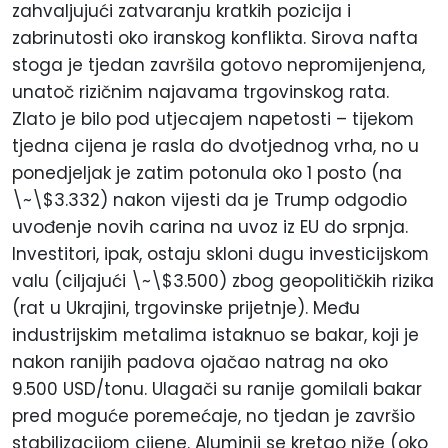
zahvaljujući zatvaranju kratkih pozicija i
zabrinutosti oko iranskog konflikta. Sirova nafta
stoga je tjedan završila gotovo nepromijenjena,
unatoč rizičnim najavama trgovinskog rata.
Zlato je bilo pod utjecajem napetosti – tijekom
tjedna cijena je rasla do dvotjednog vrha, no u
ponedjeljak je zatim potonula oko 1
posto
(na
\~\$3.332) nakon vijesti da je Trump odgodio
uvođenje novih carina na uvoz iz EU do srpnja.
Investitori, ipak, ostaju skloni dugu investicijskom
valu (ciljajući \~\$3.500) zbog geopolitičkih rizika
(rat u Ukrajini, trgovinske prijetnje). Među
industrijskim metalima istaknuo se bakar, koji je
nakon ranijih padova ojačao natrag na oko
9.500 USD/tonu. Ulagači su ranije gomilali bakar
pred moguće poremećaje, no tjedan je završio
stabilizacijom cijene. Aluminij se kretao niže (oko