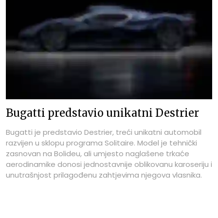
Bugatti predstavio unikatni Destrier
Bugatti je predstavio Destrier, treći unikatni automobil
razvijen u sklopu programa Solitaire. Model je tehnički
zasnovan na Bolideu, ali umjesto naglašene trkaće
aerodinamike donosi jednostavnije oblikovanu karoseriju i
unutrašnjost prilagođenu zahtjevima njegova vlasnika.