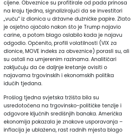
cijene. Obveznice su profitirale od pada prinosa
na kraju tjedna, signalizirajući da se investitori
„vuču” iz dionica u državne dužničke papire. Zlato
je osjetno ojačalo nakon što je Trump najavio
carine, a potom blago oslabilo kada je najavu
odgodio. Općenito, profili volatilnosti (VIX za
dionice, MOVE indeks za obveznice) porasli su, ali
su ostali na umjerenim razinama. Analitičari
zaključuju da će daljnje kretanje ovisiti o
najavama trgovinskih i ekonomskih politika
idućih tjedana.
Prošlog tjedna svjetska tržišta bila su
usredotočena na trgovinsko-političke tenzije i
odgovore ključnih središnjih banaka. Američka
ekonomija pokazala je znakove usporavanja –
inflacija je ublažena, rast radnih mjesta blago