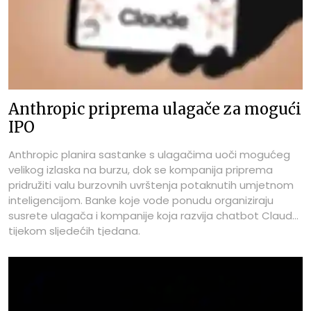
Anthropic priprema ulagače za mogući
IPO
Anthropic planira sastanke s ulagačima uoči mogućeg
velikog izlaska na burzu, dok se kompanija priprema
pridružiti valu burzovnih uvrštenja potaknutih umjetnom
inteligencijom. Banke koje vode ponudu organiziraju
susrete ulagača i kompanije koja razvija chatbot Claude
tijekom sljedećih tjedana.