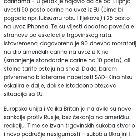
carinama - u petak je najavio da će od 1. lipnja
uvesti 50
posto
carine na uvoz iz EU (čime bi
pogodio npr. luksuznu robu i lijekove) i 25
posto
na uvoz iPhonea. Te su vijesti dodatno povećale
strahove od eskalacije trgovinskog rata.
Istovremeno, dogovoreno je 90
‑
dnevno moratorij
na dio američkih carina na uvoz iz Kine
(smanjenje standardne carine na 10
posto
), ali
stalne tarife ostaju na snazi. Dakle, barem
privremeno bilaterarne napetosti SAD–Kina nisu
eskalirale dalje, dok se istodobno otežava
situacija sa EU.
Europska unija i Velika Britanija najavile su nove
sankcije protiv Rusije, bez čekanja na američku
reakciju. Time se izvan trgovinskih sukoba stvorio
i novo područje nesigurnosti – sukob u Ukrajini i