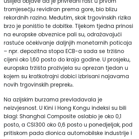
uslijed objave da je privredni rast u prvom
tromjesečju revidiran prema gore, bio blizu
rekordnih razina. Međutim, skok trgovinskih rizika
brzo je poništio te dobitke. Tijekom tjedna prinosi
na europske obveznice pali su, odražavajući
rastuće očekivanje daljnjih monetarnih poticaja
– npr. depozitna stopa ECB-a sada se tržišno
cijeni oko 1,60
posto
do kraja godine. U prosjeku,
europska tržišta proživjela su oprezan tjedan u
kojem su kratkotrajni dobici izbrisani najavama
novih trgovinskih preprekа.
Na azijskim burzama prevladavala je
neizvjesnost. U Kini i Hong Kongu indeksi su bili
blagi: Shanghai Composite oslabio je oko 0,1
posto
, a CSI300 oko 0,6
posto
u ponedjeljak, pod
pritiskom pada dionica automobilske industrije i