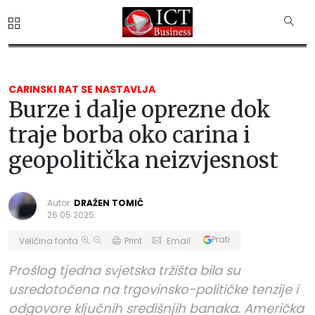
CARINSKI RAT SE NASTAVLJA
Burze i dalje oprezne dok
traje borba oko carina i
geopolitička neizvjesnost
Autor:
DRAŽEN TOMIĆ
26.05.2025.
Prati
Veličina fonta
Print
Email
Prošlog tjedna svjetska tržišta bila su
usredotočena na trgovinsko-političke tenzije i
odgovore ključnih središnjih banaka. Američka