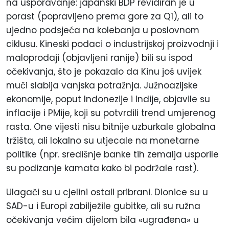
na usporavanje: japanski BDP revidiran je u
porast (popravljeno prema gore za Q1), ali to
ujedno podsjeća na kolebanja u poslovnom
ciklusu. Kineski podaci o industrijskoj proizvodnji i
maloprodaji (objavljeni ranije) bili su ispod
očekivanja, što je pokazalo da Kinu još uvijek
muči slabija vanjska potražnja. Južnoazijske
ekonomije, poput Indonezije i Indije, objavile su
inflacije i PMije, koji su potvrdili trend umjerenog
rasta. One vijesti nisu bitnije uzburkale globalna
tržišta, ali lokalno su utjecale na monetarne
politike (npr. središnje banke tih zemalja usporile
su podizanje kamata kako bi podržale rast).
Ulagači su u cjelini ostali pribrani. Dionice su u
SAD-u i Europi zabilježile gubitke, ali su ružna
očekivanja većim dijelom bila «ugrađena» u