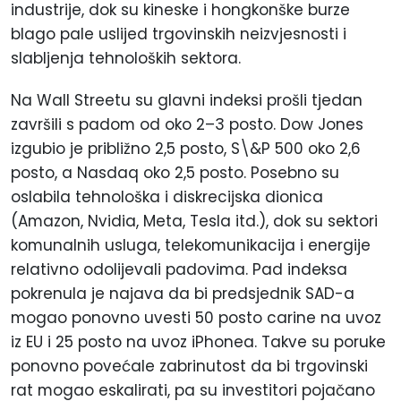
industrije, dok su kineske i hongkonške burze
blago pale uslijed trgovinskih neizvjesnosti i
slabljenja tehnoloških sektora.
Na Wall Streetu su glavni indeksi prošli tjedan
završili s padom od oko 2–3
posto
. Dow Jones
izgubio je približno 2,5
posto
, S\&P 500 oko 2,6
posto
, a Nasdaq oko 2,5
posto
. Posebno su
oslabila tehnološka i diskrecijska dionica
(Amazon, Nvidia, Meta, Tesla itd.), dok su sektori
komunalnih usluga, telekomunikacija i energije
relativno odolijevali padovima. Pad indeksa
pokrenula je najava da bi predsjednik SAD-a
mogao ponovno uvesti 50
posto
carine na uvoz
iz EU i 25
posto
na uvoz iPhonea. Takve su poruke
ponovno povećale zabrinutost da bi trgovinski
rat mogao eskalirati, pa su investitori pojačano