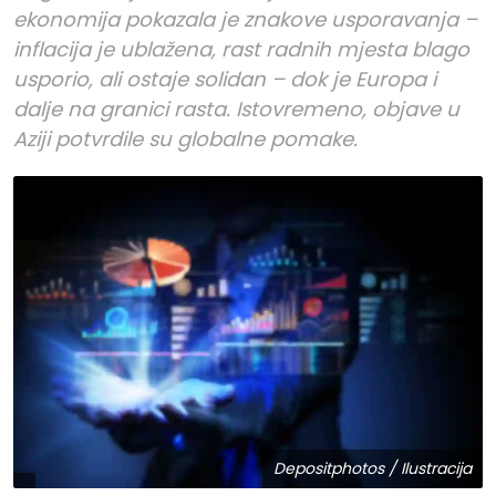
ekonomija pokazala je znakove usporavanja –
inflacija je ublažena, rast radnih mjesta blago
usporio, ali ostaje solidan – dok je Europa i
dalje na granici rasta. Istovremeno, objave u
Aziji potvrdile su globalne pomake.
Depositphotos / Ilustracija