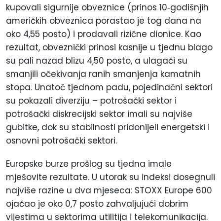
kupovali sigurnije obveznice (prinos 10
‑
godišnjih
američkih obveznica porastao je tog dana na
oko 4,55
posto
) i prodavali rizične dionice. Kao
rezultat, obveznički prinosi kasnije u tjednu blago
su pali nazad blizu 4,50
posto
, a ulagači su
smanjili očekivanja ranih smanjenja kamatnih
stopa. Unatoč tjednom padu, pojedinačni sektori
su pokazali diverziju – potrošački sektor i
potrošački diskrecijski sektor imali su najviše
gubitke, dok su stabilnosti pridonijeli energetski i
osnovni potrošački sektori.
Europske burze prošlog su tjedna imale
mješovite rezultate. U utorak su indeksi dosegnuli
najviše razine u dva mjeseca: STOXX Europe 600
ojačao je oko 0,7
posto
zahvaljujući dobrim
vijestima u sektorima utilitija i telekomunikacija.