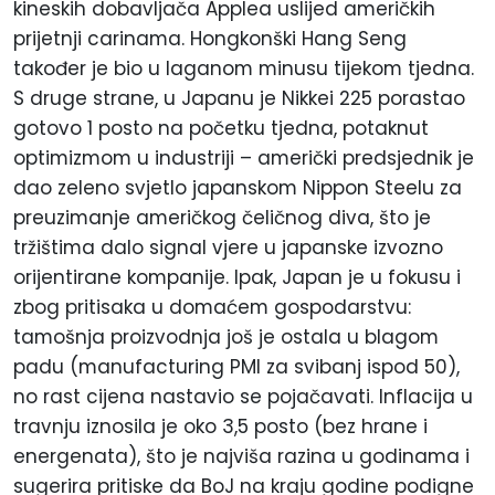
kineskih dobavljača Applea uslijed američkih
prijetnji carinama. Hongkonški Hang Seng
također je bio u laganom minusu tijekom tjedna.
S druge strane, u Japanu je Nikkei 225 porastao
gotovo 1
posto
na početku tjedna, potaknut
optimizmom u industriji – američki predsjednik je
dao zeleno svjetlo japanskom Nippon Steelu za
preuzimanje američkog čeličnog diva, što je
tržištima dalo signal vjere u japanske izvozno
orijentirane kompanije. Ipak, Japan je u fokusu i
zbog pritisaka u domaćem gospodarstvu:
tamošnja proizvodnja još je ostala u blagom
padu (manufacturing PMI za svibanj ispod 50),
no rast cijena nastavio se pojačavati. Inflacija u
travnju iznosila je oko 3,5
posto
(bez hrane i
energenata), što je najviša razina u godinama i
sugerira pritiske da BoJ na kraju godine podigne