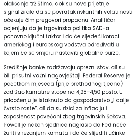
olakšanje tržištima, dok su nove prijetnje
signalizirale da se povratak riskantnih volatilnosti
očekuje čim pregovori propadnu. Analitičari
ocjenjuju da je trgovinska politika SAD-a
ponovno ključni faktor i da će sljedeći koraci
američkog i europskog vodstva određivati u
kojem će se smjeru nastaviti globalne burze.
Središnje banke zadržavaju oprezni stav, ali su
bili prisutni važni nagovještaji. Federal Reserve je
početkom mjeseca (prije prethodnog tjedna)
zadržao kamatne stope na 4,25–4,50
posto
. U
priopćenju je istaknuto da gospodarstvo „i dalje
čvrsto raste”, ali da su rizici za inflaciju i
zaposlenost povećani zbog trgovinskih šokova.
Powell je nakon sjednice naglasio da Fed neće
žuriti s rezanjem kamata i da će slijediti učinke