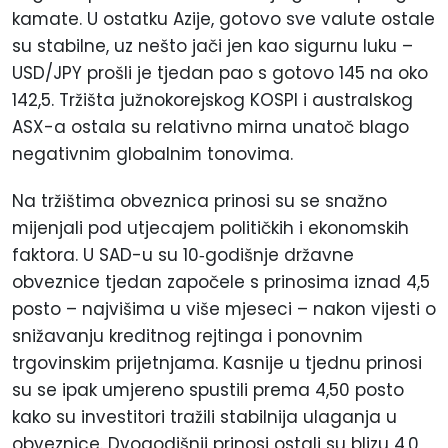
kamate. U ostatku Azije, gotovo sve valute ostale
su stabilne, uz nešto jači jen kao sigurnu luku –
USD/JPY prošli je tjedan pao s gotovo 145 na oko
142,5. Tržišta južnokorejskog KOSPI i australskog
ASX-a ostala su relativno mirna unatoč blago
negativnim globalnim tonovima.
Na tržištima obveznica prinosi su se snažno
mijenjali pod utjecajem političkih i ekonomskih
faktora. U SAD-u su 10
‑
godišnje državne
obveznice tjedan započele s prinosima iznad 4,5
posto
– najvišima u više mjeseci – nakon vijesti o
snižavanju kreditnog rejtinga i ponovnim
trgovinskim prijetnjama. Kasnije u tjednu prinosi
su se ipak umjereno spustili prema 4,50
posto
kako su investitori tražili stabilnija ulaganja u
obveznice. Dvogodišnji prinosi ostali su blizu 4,0