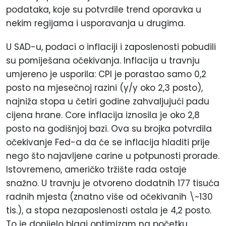
podataka, koje su potvrdile trend oporavka u
nekim regijama i usporavanja u drugima.
U SAD-u, podaci o inflaciji i zaposlenosti pobudili
su pomiješana očekivanja. Inflacija u travnju
umjereno je usporila: CPI je porastao samo 0,2
posto
na mjesečnoj razini (y/y oko 2,3
posto
),
najniža stopa u četiri godine zahvaljujući padu
cijena hrane. Core inflacija iznosila je oko 2,8
posto
na godišnjoj bazi. Ova su brojka potvrdila
očekivanje Fed-a da će se inflacija hladiti prije
nego što najavljene carine u potpunosti prorade.
Istovremeno, američko tržište rada ostaje
snažno. U travnju je otvoreno dodatnih 177 tisuća
radnih mjesta (znatno više od očekivanih \~130
tis.), a stopa nezaposlenosti ostala je 4,2
posto
.
To je donijelo blagi optimizam na početku