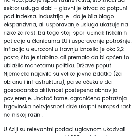
na 49,5, pao je ispod razine rasta, što znači da
sektor usluga slabi – glavni je krivac za potpuni
pad indeksa. Industrija je i dalje bila blago
ekspanzivna, ali usporavanje usluga ukazuje na
rizike za rast. Iza toga stoji spori učinak fiskalnih
poticaja u članicama EU i usporavanje potrošnje.
Inflacija u eurozoni u travnju iznosila je oko 2,2
posto
, što je stabilno, ali premalo da bi općenito
ublažilo monetarnu politiku. Države poput
Njemačke najavile su velike javne izdatke (za
obranu i infrastrukturu), pa se očekuje da
gospodarska aktivnost postepeno obnavlja
povjerenje. Unatoč tome, ograničena potražnja i
trgovinska neizvjesnost drže ukupni europski rast
na niskoj razini.
U Aziji su relevantni podaci uglavnom ukazivali