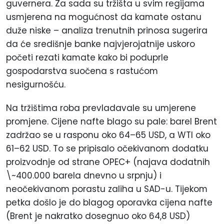
guvernera. Za sada su tržišta u svim regijama
usmjerena na mogućnost da kamate ostanu
duže niske – analiza trenutnih prinosa sugerira
da će središnje banke najvjerojatnije uskoro
početi rezati kamate kako bi poduprle
gospodarstva suočena s rastućom
nesigurnošću.
Na tržištima roba prevladavale su umjerene
promjene. Cijene nafte blago su pale: barel Brent
zadržao se u rasponu oko 64–65 USD, a WTI oko
61–62 USD. To se pripisalo očekivanom dodatku
proizvodnje od strane OPEC+ (najava dodatnih
\~400.000 barela dnevno u srpnju) i
neočekivanom porastu zaliha u SAD-u. Tijekom
petka došlo je do blagog oporavka cijena nafte
(Brent je nakratko dosegnuo oko 64,8 USD)