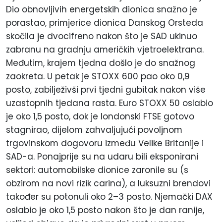
Dio obnovljivih energetskih dionica snažno je
porastao, primjerice dionica Danskog Orsteda
skočila je dvocifreno nakon što je SAD ukinuo
zabranu na gradnju američkih vjetroelektrana.
Međutim, krajem tjedna došlo je do snažnog
zaokreta. U petak je STOXX 600 pao oko 0,9
posto
, zabilježivši prvi tjedni gubitak nakon više
uzastopnih tjedana rasta. Euro STOXX 50 oslabio
je oko 1,5
posto
, dok je londonski FTSE gotovo
stagnirao, dijelom zahvaljujući povoljnom
trgovinskom dogovoru između Velike Britanije i
SAD-a. Ponajprije su na udaru bili eksponirani
sektori: automobilske dionice zaronile su (s
obzirom na novi rizik carina), a luksuzni brendovi
također su potonuli oko 2–3
posto
. Njemački DAX
oslabio je oko 1,5
posto
nakon što je dan ranije,