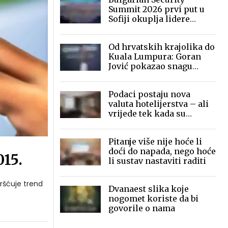
Summit 2026 prvi put u
Sofiji okuplja lidere
sigurnosne industrije
Od hrvatskih krajolika do
Kuala Lumpura: Goran
Jović pokazao snagu
mobilne fotografije pred
globalnom publikom
Podaci postaju nova
valuta hotelijerstva – ali
vrijede tek kada su
povezani
Pitanje više nije hoće li
doći do napada, nego hoće
015.
li sustav nastaviti raditi
ršćuje trend
Dvanaest slika koje
nogomet koriste da bi
govorile o nama