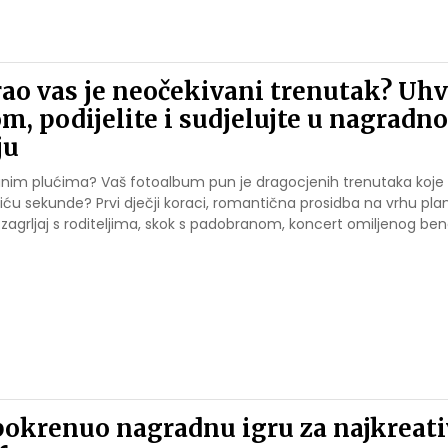
rao vas je neočekivani trenutak? Uhv
, podijelite i sudjelujte u nagradn
ju
punim plućima? Vaš fotoalbum pun je dragocjenih trenutaka koje s
eliću sekunde? Prvi dječji koraci, romantična prosidba na vrhu pla
a, zagrljaj s roditeljima, skok s padobranom, koncert omiljenog be
okrenuo nagradnu igru za najkreati