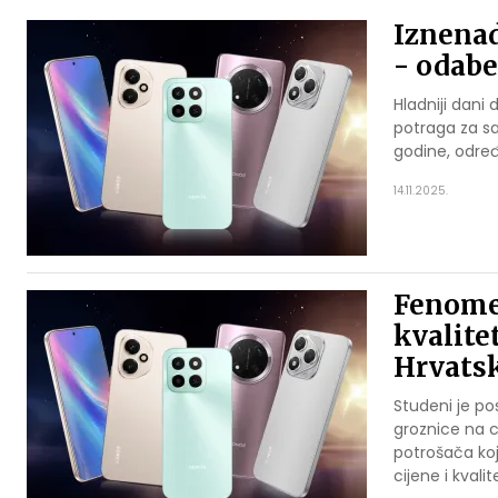
Iznenad
- odabe
Hladniji dani
potraga za s
godine, odre
14.11.2025.
Fenomen
kvalite
Hrvats
Studeni je po
groznice na c
potrošača ko
cijene i kvalit