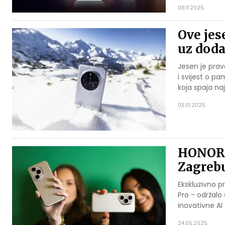
08.11.2025.
Ove je
uz doda
Jesen je prav
i svijest o 
koja spaja na
03.10.2025.
HONOR 4
Zagreb
Ekskluzivno 
Pro - održalo
inovativne AI
24.05.2025.