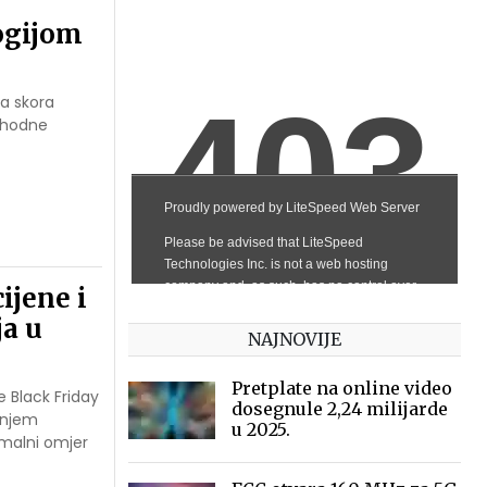
ogijom
 a skora
ethodne
ijene i
ja u
NAJNOVIJE
Pretplate na online video
e Black Friday
dosegnule 2,24 milijarde
anjem
u 2025.
imalni omjer