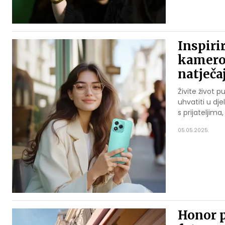
Inspiri
kamerom
natječa
Živite život 
uhvatiti u dj
s prijateljim
05.05.2025.
Honor p