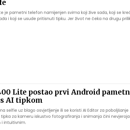
fe
te je pametni telefon namijenjen svima koji žive sada, koji se kr
a i koji se usude pritisnuti tipku. Jer život ne čeka na drugu prili
00 Lite postao prvi Android pametn
 s AI tipkom
ma selfie uz blago osvjetljenje ili se koristi AI Editor za poboljšanje 
AI tipka za kameru iskustvo fotografiranja i snimanja čini nevjeroj
i intuitivnim.