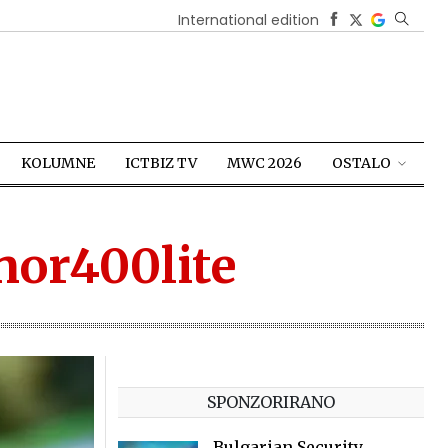
International edition
KOLUMNE
ICTBIZ TV
MWC 2026
OSTALO
nor400lite
SPONZORIRANO
Bulgarian Security