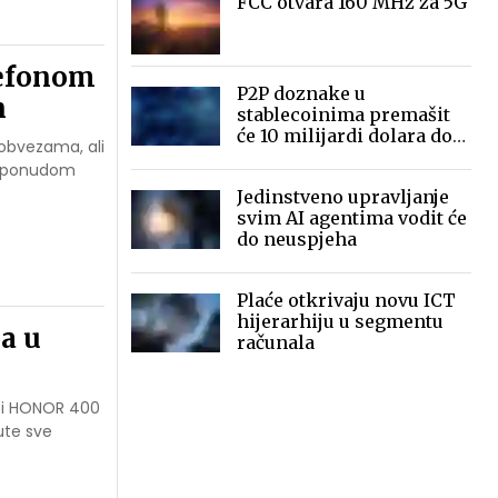
FCC otvara 160 MHz za 5G
lefonom
P2P doznake u
n
stablecoinima premašit
će 10 milijardi dolara do
 obvezama, ali
2030.
om ponudom
Jedinstveno upravljanje
svim AI agentima vodit će
do neuspjeha
Plaće otkrivaju novu ICT
hijerarhiju u segmentu
a u
računala
0 i HONOR 400
ute sve