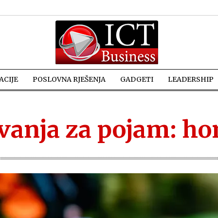
CIJE
POSLOVNA RJEŠENJA
GADGETI
LEADERSHIP
ivanja za pojam: ho