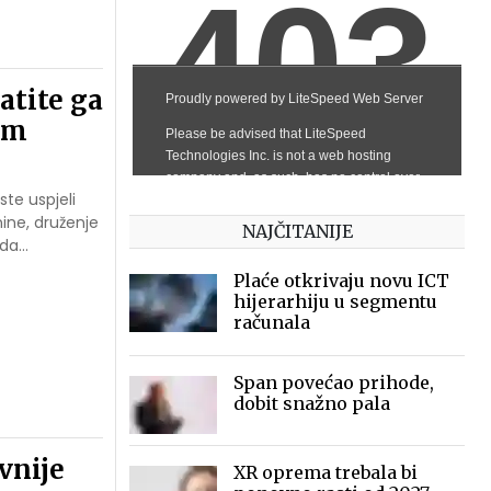
atite ga
om
te uspjeli
nine, druženje
NAJČITANIJE
nda…
Plaće otkrivaju novu ICT
hijerarhiju u segmentu
računala
Span povećao prihode,
dobit snažno pala
vnije
XR oprema trebala bi