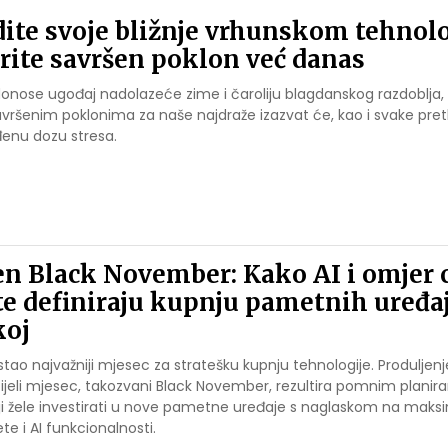
ite svoje bližnje vrhunskom tehnol
rite savršen poklon već danas
 donose ugođaj nadolazeće zime i čaroliju blagdanskog razdoblja,
avršenim poklonima za naše najdraže izazvat će, kao i svake pr
đenu dozu stresa.
 Black November: Kako AI i omjer c
te definiraju kupnju pametnih uređa
koj
stao najvažniji mjesec za stratešku kupnju tehnologije. Produljenj
ijeli mjesec, takozvani Black November, rezultira pomnim planir
ji žele investirati u nove pametne uređaje s naglaskom na maks
ete i AI funkcionalnosti.