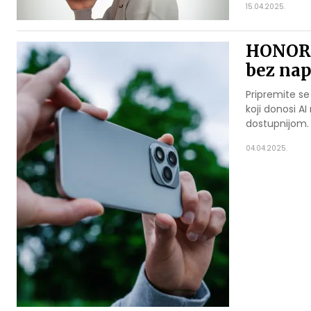
15.04.2025.
HONOR 4
bez nap
Pripremite s
koji donosi A
dostupnijom.
04.04.2025.