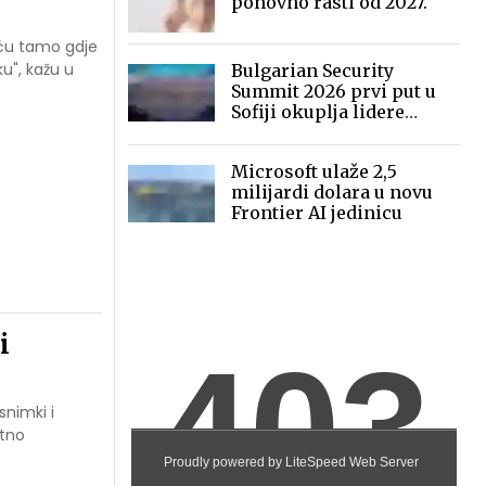
ponovno rasti od 2027.
eću tamo gdje
ku", kažu u
Bulgarian Security
Summit 2026 prvi put u
Sofiji okuplja lidere
sigurnosne industrije
Microsoft ulaže 2,5
milijardi dolara u novu
Frontier AI jedinicu
i
snimki i
atno