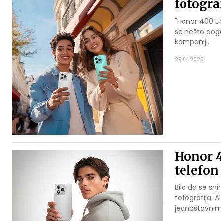
fotogra
"Honor 400 Li
se nešto događ
kompaniji.
29.04.2025.
Honor 4
telefon
Bilo da se sni
fotografija, 
jednostavnim 