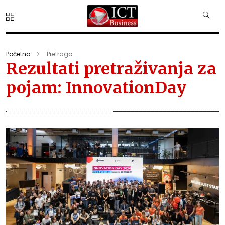
Početna
Pretraga
Rezultati pretraživanja za
pojam: InnovationDay