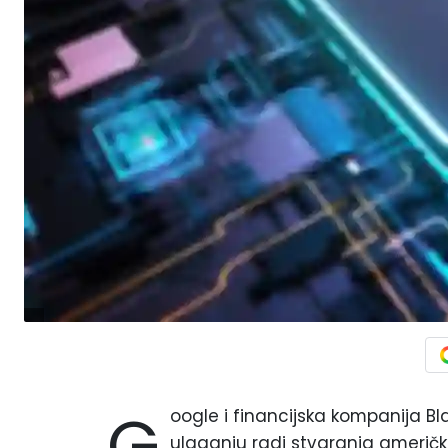
G
oogle i financijska kompanija B
ulaganju radi stvaranja američke