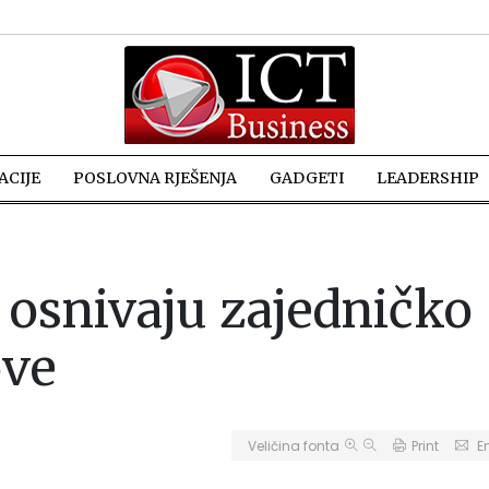
CIJE
POSLOVNA RJEŠENJA
GADGETI
LEADERSHIP
 osnivaju zajedničko
ove
Veličina fonta
Print
E