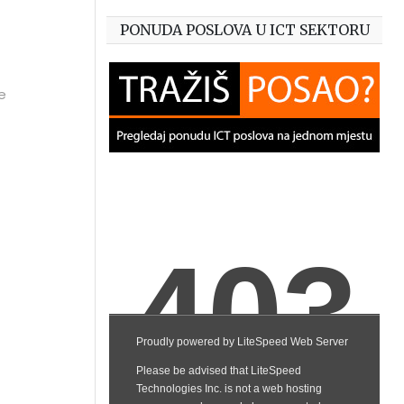
PONUDA POSLOVA U ICT SEKTORU
e
,
 s
ao