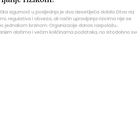
čka sigurnost u posljednja je dva desetljeća dobila čitav niz
mi, regulativa i obveza, ali način upravljanja rizicima nije se
io jednakom brzinom. Organizacije danas raspolažu
iranijim alatima i većim količinama podataka, no istodobno sv
mena i novca troše na dokazivanje usklađenosti. Stanko Cerin
 Ostendo Consultinga i suosnivač startupa IVERIOS za
ss Media – ICTbusiness.inf ističe kako je omjer ulaganja u
ce i revizije postao nerazmjerno velik u odnosu na resurse
e prema stvarnoj kibernetičkoj otpornosti. Takvu ocjenu
a više od 25 godina iskustva u informacijskoj sigurnosti i radu
nim međunarodnim i regionalnim organizacijama. Savjetov
nte poput MGM Resortsa, Stanford University Hospital and
Zillowa, Amgena i Mercka, ali i Podravke, HEP-a, PBZ-a, Addiko
lemacha, A1 i Elektroprivrede BiH.