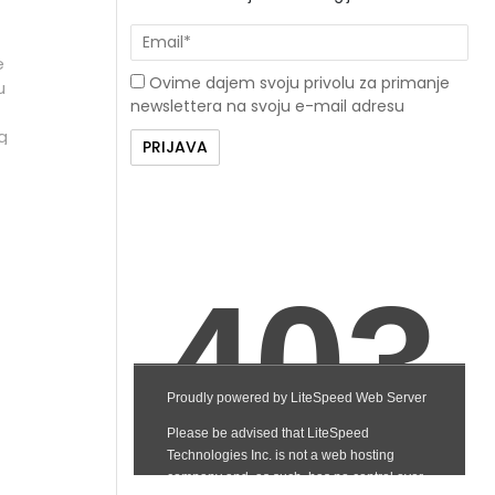
e
Ovime dajem svoju privolu za primanje
u
newslettera na svoju e-mail adresu
g
m
h