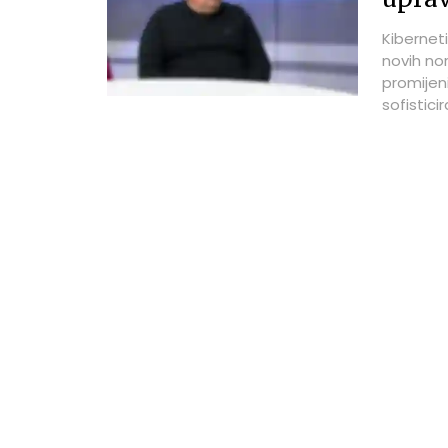
Kiberneti
novih nor
promijen
sofistic
više vre
direktor
ICTbusine
complian
usmjeren
temelji n
kompleks
je klije
Clinics, 
banke, Te