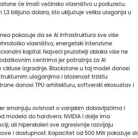
stone će imati većinsko vlasništvo u poduzeću.
3 bilijuna dolara, što uključuje velika ulaganja u
nea pokazuje da se AI infrastruktura sve više
ehnološko vlasništvo, energetski intenzivne
cionalni kapital. Najveći pružatelji oblaka više ne
odatkovnim centrima jer potražnja za AI
ikluse izgradnje. Blackstone u taj model donosi
strukturnim ulaganjima i izloženost tržištu
ane donosi TPU arhitekturu, softverski ekosustav i
i jer smanjuju ovisnost o vanjskim dobavljačima i
od modela do hardvera. NVIDIA i dalje ima
ji, ali hiperskaleri sve agresivnije razvijaju
 troškove i dostupnost. Kapacitet od 500 MW pokazuje d