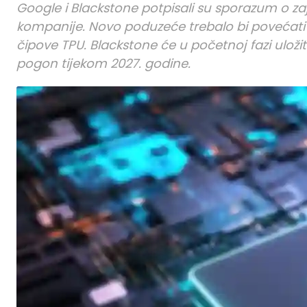
Google i Blackstone potpisali su sporazum o z
kompanije. Novo poduzeće trebalo bi povećati 
čipove TPU. Blackstone će u početnoj fazi uložiti
pogon tijekom 2027. godine.