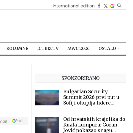
International edition
KOLUMNE
ICTBIZ TV
MWC 2026
OSTALO
SPONZORIRANO
Bulgarian Security
Summit 2026 prvi put u
Sofiji okuplja lidere
sigurnosne industrije
Od hrvatskih krajolika do
Prati
mail
Kuala Lumpura: Goran
Jović pokazao snagu