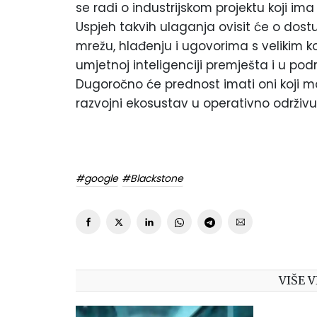
se radi o industrijskom projektu koji ima
Uspjeh takvih ulaganja ovisit će o dostup
mrežu, hlađenju i ugovorima s velikim ko
umjetnoj inteligenciji premješta i u pod
Dugoročno će prednost imati oni koji mo
razvojni ekosustav u operativno održivu 
#google
#Blackstone
VIŠE V