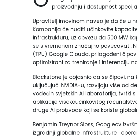
proizvodnju i dostupnost specijal
Upravitelj imovinom naveo je da će u no
Kompanija će nuditi učinkovite kapacit
infrastrukturu, uz obvezu da 500 MW k
se s vremenom značajno povećavati. N
(TPU) Google Clouda, prilagođeni čipovi 
optimizirani za treniranje i inferenciju 
Blackstone je objasnio da se čipovi, na
uključujući NVIDIA-u, razvijaju više od
vodećih svjetskih AI laboratorija, tvrtki 
aplikacije visokoučinkovitog računalstv
druge AI proizvode koji se koriste global
Benjamin Treynor Sloss, Googleov izvršni
izgradnji globalne infrastrukture i ope