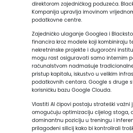
direktorom zajedničkog poduzeća. Black
Kompanija upravlja imovinom vrijednom 1,
podatkovne centre.
Zajedničko ulaganje Googlea i Blacksto
financira kroz modele koji kombiniraju t
nekretninske projekte i dugoročni institu
mogu rast osiguravati samo internim p
računalstvom nadmašuje tradicionalne c
pristup kapitalu, iskustvo u velikim infra
podatkovnih centara. Google s druge str
korisničku bazu Google Clouda.
Vlastiti AI čipovi postaju strateški važn
omogućuju optimizaciju cijelog stoga, 
dominantnu poziciju u treningu i inferenci
prilagođeni silicij kako bi kontrolirali