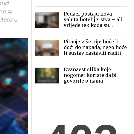
loud
mobilne fotografije pred
globalnom publikom
ne AI
Podaci postaju nova
iteta u
valuta hotelijerstva – ali
vrijede tek kada su
povezani
Pitanje više nije hoće li
doći do napada, nego hoće
li sustav nastaviti raditi
Dvanaest slika koje
nogomet koriste da bi
govorile o nama