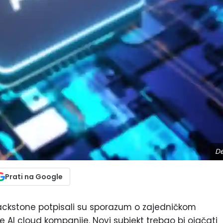
De
Prati na Google
lackstone potpisali su sporazum o zajedničkom
 AI cloud kompanije. Novi subjekt trebao bi ojačati