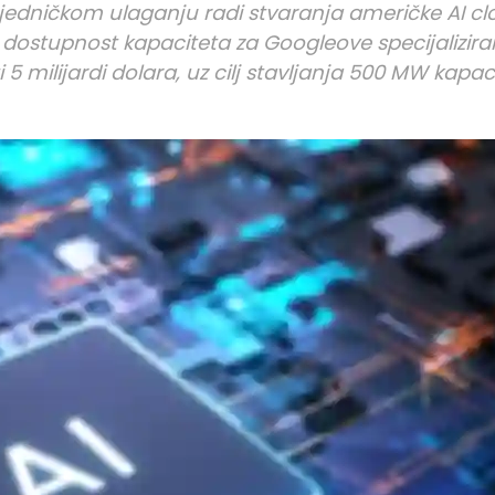
ajedničkom ulaganju radi stvaranja američke AI c
dostupnost kapaciteta za Googleove specijalizira
 5 milijardi dolara, uz cilj stavljanja 500 MW kapac