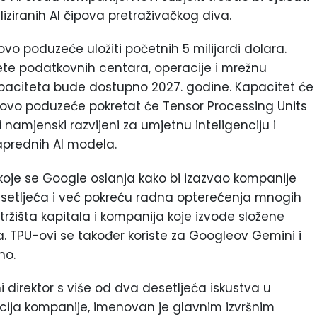
iziranih AI čipova pretraživačkog diva.
vo poduzeće uložiti početnih 5 milijardi dolara.
ete podatkovnih centara, operacije i mrežnu
apaciteta bude dostupno 2027. godine. Kapacitet će
ovo poduzeće pokretat će Tensor Processing Units
namjenski razvijeni za umjetnu inteligenciju i
naprednih AI modela.
 koje se Google oslanja kako bi izazvao kompanije
 desetljeća i već pokreću radna opterećenja mnogih
s tržišta kapitala i kompanija koje izvode složene
a. TPU-ovi se također koriste za Googleov Gemini i
no.
 direktor s više od dva desetljeća iskustva u
racija kompanije, imenovan je glavnim izvršnim