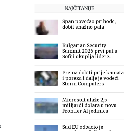
NAJČITANIJE
Span povećao prihode,
dobit snažno pala
Bulgarian Security
Summit 2026 prvi put u
Sofiji okuplja lidere
sigurnosne industrije
Prema dobiti prije kamata
i poreza i dalje je vodeći
Storm Computers
Microsoft ulaže 2,5
milijardi dolara u novu
Frontier AI jedinicu
a
Sud EU odbacio je