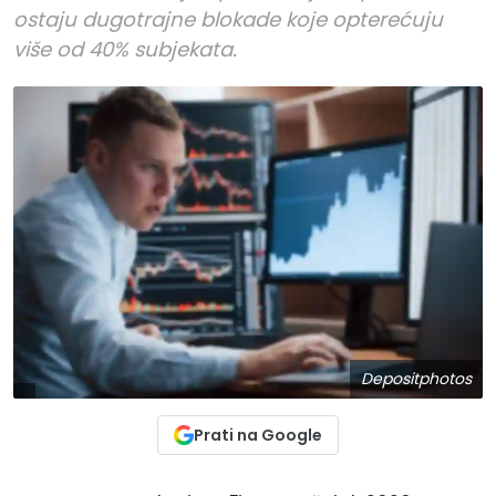
ostaju dugotrajne blokade koje opterećuju
više od 40% subjekata.
Depositphotos
Prati na Google