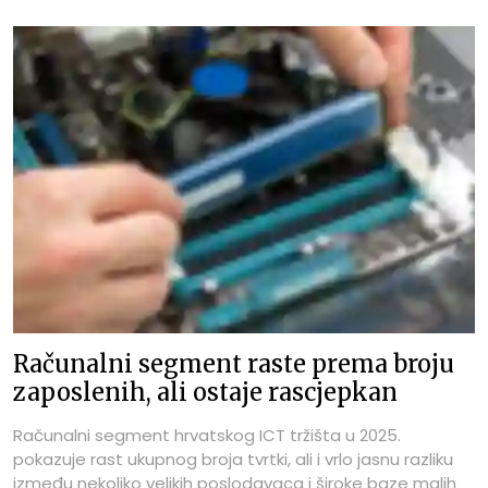
podacima Financijske agencije za 2025. godinu, i to Fina
Info.BIZ za ICTbusiness Media – ICTbusiness.info, a
obuhvat je definiran prema pretežitom NKD-u tvrtki.
Upravo zato ovaj poredak treba čitati kao pokazatelj
pozicije znanja, specijalizacije, strukture zaposlenih i
poslovnih modela, ali i kao upozorenje da visoka
prosječna neto plaća kod manjih subjekata može biti
rezultat vrlo specifične vlasničke, kadrovske ili projektne
strukture.
Računalni segment raste prema broju
zaposlenih, ali ostaje rascjepkan
Računalni segment hrvatskog ICT tržišta u 2025.
pokazuje rast ukupnog broja tvrtki, ali i vrlo jasnu razliku
između nekoliko velikih poslodavaca i široke baze malih