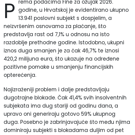
P
rema podacima Fine za ožujak 2026.
godine, u Hrvatskoj je evidentirano ukupno
13.941 poslovni subjekt s dospjelim, a
neizvršenim osnovama za plaćanje, što
predstavlja rast od 7,1% u odnosu na isto
razdoblje prethodne godine. Istodobno, ukupni
iznos duga smanjen je za čak 46,7% te iznosi
420,2 milijuna eura, što ukazuje na određene
pozitivne pomake u smanjenju financijskih
opterećenja.
Najizraženiji problem i dalje predstavljaju
dugotrajne blokade. Čak 41,4% svih insolventnih
subjekata ima dug stariji od godinu dana, a
upravo oni generiraju gotovo 59% ukupnog
duga. Posebno je zabrinjavajuće što među njima
dominiraju subjekti s blokadama duljim od pet