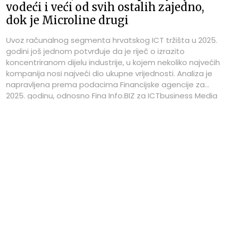
vodeći i veći od svih ostalih zajedno,
dok je Microline drugi
Uvoz računalnog segmenta hrvatskog ICT tržišta u 2025.
godini još jednom potvrđuje da je riječ o izrazito
koncentriranom dijelu industrije, u kojem nekoliko najvećih
kompanija nosi najveći dio ukupne vrijednosti. Analiza je
napravljena prema podacima Financijske agencije za
2025. godinu, odnosno Fina Info.BIZ za ICTbusiness Media
– ICTbusiness.info. U fokusu su TOP 100 tvrtki po
vrijednosti uvoza, a posebno se u tekstu predstavljaju
najboljih TOP 10 tvrtki iz tablice prema ostvarenom uvozu
u 2025. godini.