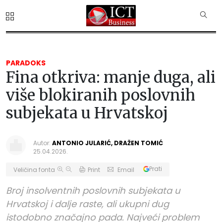
PARADOKS
Fina otkriva: manje duga, ali
više blokiranih poslovnih
subjekata u Hrvatskoj
Autor:
ANTONIO JULARIĆ, DRAŽEN TOMIĆ
25.04.2026.
Prati
Veličina fonta
Print
Email
Broj insolventnih poslovnih subjekata u
Hrvatskoj i dalje raste, ali ukupni dug
istodobno značajno pada. Najveći problem