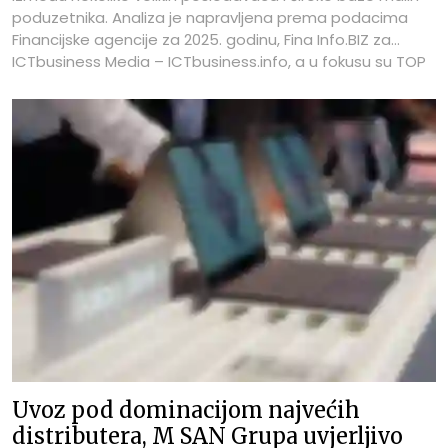
poduzetnika. Analiza je napravljena prema podacima
Financijske agencije za 2025. godinu, Fina Info.BIZ za
ICTbusiness Media – ICTbusiness.info, a u fokusu su TOP
100 najboljih tvrtki prema broju zaposlenih u segmentu
računala. Na vrhu ljestvice nalazi se IBM Hrvatska s 411
zaposlenih, čime zadržava poziciju najvećeg poslodavca
u ovoj skupini, iako je broj zaposlenih smanjen u odnosu
na 443 u 2024. i 457 u 2023. godini. Drugo mjesto drži M
SAN Grupa s 217 zaposlenih, odnosno 29 manje nego
godinu prije, ali i dalje znatno više nego 2021. kada je
imala 143 zaposlenih. Treći je ALTPRO s 200 zaposlenih,
gotovo na istoj razini kao 2024., kada je imao 201
zaposlenog, ali osjetno iznad 139 zaposlenih iz 2021.
godine.
Uvoz pod dominacijom najvećih
distributera, M SAN Grupa uvjerljivo