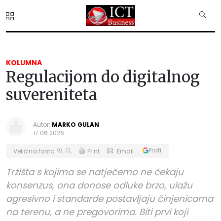
KOLUMNA
Regulacijom do digitalnog
suvereniteta
Autor:
MARKO GULAN
17.06.2026.
Prati
Veličina fonta
Print
Email
Tržišta s kojima se natječemo ne čekaju
konsenzus, ona donose odluke brzo, ulažu
agresivno i standarde postavljaju činjenicama
na terenu, a ne pregovorima. Biti prvi koji