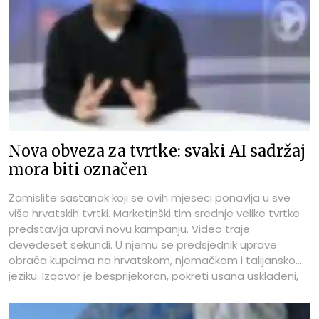
Nova obveza za tvrtke: svaki AI sadržaj
mora biti označen
Zamislite sastanak koji se ovih mjeseci ponavlja u sve
više hrvatskih tvrtki. Marketinški tim srednje velike tvrtke
predstavlja upravi novu kampanju. Video traje
devedeset sekundi. U njemu se predsjednik uprave
obraća kupcima na hrvatskom, njemačkom i talijanskom
jeziku. Izgovor je besprijekoran, pokreti usana usklađeni,
ton uvjerljiv. Uprava je oduševljena. Snimanje je trajalo
dvadesetak minuta, a prijevod i sinkronizacija stajali su