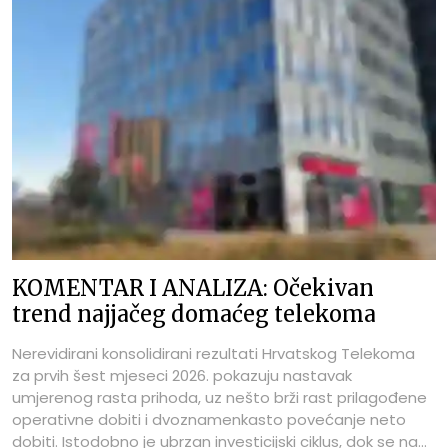
gotovo ništa. Predsjednik uprave, dakako, ne govori
talijanski. Njegov glas i pokrete usana generirao je AI alat.
KOMENTAR I ANALIZA: Očekivan
trend najjačeg domaćeg telekoma
Nerevidirani konsolidirani rezultati Hrvatskog Telekoma
za prvih šest mjeseci 2026. pokazuju nastavak
umjerenog rasta prihoda, uz nešto brži rast prilagođene
operativne dobiti i dvoznamenkasto povećanje neto
dobiti. Istodobno je ubrzan investicijski ciklus, dok se na