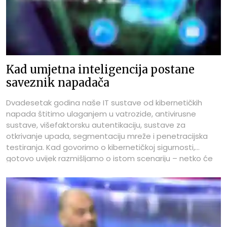
Kad umjetna inteligencija postane
saveznik napadača
Dvadesetak godina naše IT sustave od kibernetičkih
napada štitimo ulaganjem u vatrozide, antivirusne
sustave, višefaktorsku autentikaciju, sustave za
otkrivanje upada, segmentaciju mreže i penetracijska
testiranja. Kad govorimo o kibernetičkoj sigurnosti,
gotovo uvijek razmišljamo o istom scenariju – netko će
pokušati provaliti u naš informacijski sustav.