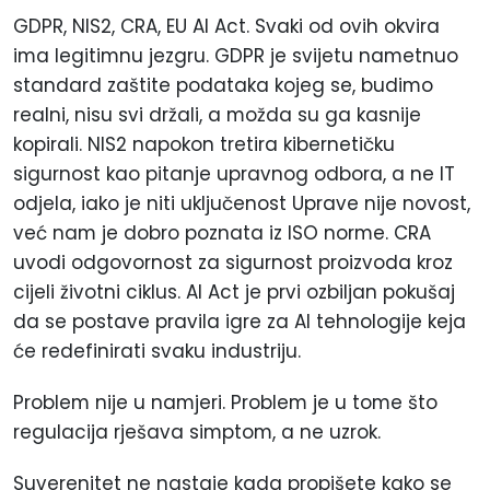
GDPR, NIS2, CRA, EU AI Act. Svaki od ovih okvira
ima legitimnu jezgru. GDPR je svijetu nametnuo
standard zaštite podataka kojeg se, budimo
realni, nisu svi držali, a možda su ga kasnije
kopirali. NIS2 napokon tretira kibernetičku
sigurnost kao pitanje upravnog odbora, a ne IT
odjela, iako je niti uključenost Uprave nije novost,
već nam je dobro poznata iz ISO norme. CRA
uvodi odgovornost za sigurnost proizvoda kroz
cijeli životni ciklus. AI Act je prvi ozbiljan pokušaj
da se postave pravila igre za AI tehnologije keja
će redefinirati svaku industriju.
Problem nije u namjeri. Problem je u tome što
regulacija rješava simptom, a ne uzrok.
Suverenitet ne nastaje kada propišete kako se