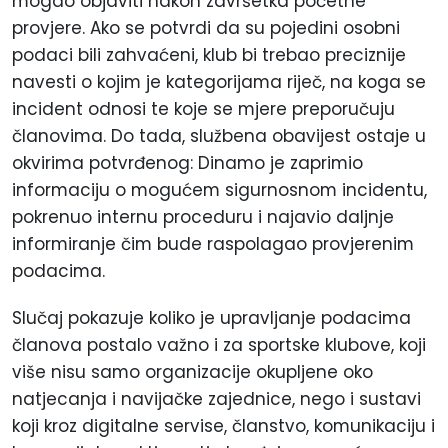
mogao objaviti nakon završetka početne
provjere. Ako se potvrdi da su pojedini osobni
podaci bili zahvaćeni, klub bi trebao preciznije
navesti o kojim je kategorijama riječ, na koga se
incident odnosi te koje se mjere preporučuju
članovima. Do tada, službena obavijest ostaje u
okvirima potvrđenog: Dinamo je zaprimio
informaciju o mogućem sigurnosnom incidentu,
pokrenuo internu proceduru i najavio daljnje
informiranje čim bude raspolagao provjerenim
podacima.
Slučaj pokazuje koliko je upravljanje podacima
članova postalo važno i za sportske klubove, koji
više nisu samo organizacije okupljene oko
natjecanja i navijačke zajednice, nego i sustavi
koji kroz digitalne servise, članstvo, komunikaciju i