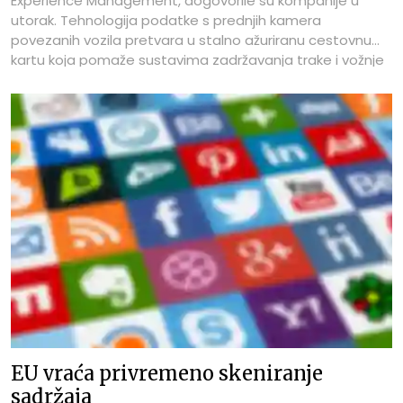
Experience Management, dogovorile su kompanije u
utorak. Tehnologija podatke s prednjih kamera
povezanih vozila pretvara u stalno ažuriranu cestovnu
kartu koja pomaže sustavima zadržavanja trake i vožnje
bez ruku.
EU vraća privremeno skeniranje
sadržaja