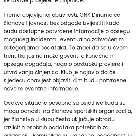
se utvrde provjerene činjenice.
Prema objavljenoj obavijesti, GNK Dinamo će
članove i javnost bez odgode izvijestiti kada
budu dostupne potvrđene informacije o opsegu
mogućeg incidenta i eventualno zahvaćenim
kategorijama podataka. To znači da se u ovom
trenutku još ne može govoriti o konačnom
opsegu događaja, nego o postupku provjere i
utvrđivanja činjenica. Klub je najavio da će
sljedeću obavijest objaviti čim budu potvrđene
nove relevantne informacije.
Ovakve situacije posebno su osjetljive kada se
mogu odnositi na članove sportskih organizacija,
jer članstvo u klubu često uključuje obradu
različitih osobnih podataka potrebnih za
evidenciju, komunikaciju, članarine, pogodnosti ili