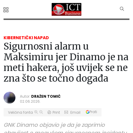
KIBERNETIČKI NAPAD
Sigurnosni alarm u
Maksimiru jer Dinamo je na
meti hakera, još uvijek se ne
zna što se točno događa
Autor:
DRAŽEN TOMIĆ
02.06.2026.
Prati
Veličina fonta
Print
Email
GNK Dinamo objavio je da je zaprimio
obavijest o mogućem sigurnosnom incidentu