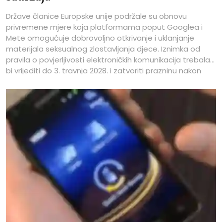
Države članice Europske unije podržale su obnovu
privremene mjere koja platformama poput Googlea i
Mete omogućuje dobrovoljno otkrivanje i uklanjanje
materijala seksualnog zlostavljanja djece. Iznimka od
pravila o povjerljivosti elektroničkih komunikacija trebala
bi vrijediti do 3. travnja 2028. i zatvoriti prazninu nakon
isteka prethodnog režima.