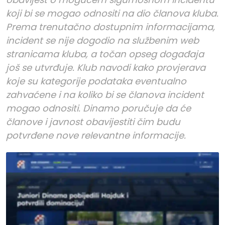
koji bi se mogao odnositi na dio članova kluba.
Prema trenutačno dostupnim informacijama,
incident se nije dogodio na službenim web
stranicama kluba, a točan opseg događaja
još se utvrđuje. Klub navodi kako provjerava
koje su kategorije podataka eventualno
zahvaćene i na koliko bi se članova incident
mogao odnositi. Dinamo poručuje da će
članove i javnost obavijestiti čim budu
potvrđene nove relevantne informacije.