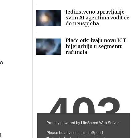
2030.
Jedinstveno upravljanje
svim AI agentima vodit će
z
do neuspjeha
Plaće otkrivaju novu ICT
hijerarhiju u segmentu
računala
go
i