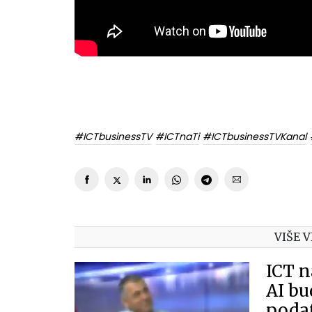
#ICTbusinessTV
#ICTnaTi
#ICTbusinessTVKanal
VIŠE V
ICT n
AI bu
podat