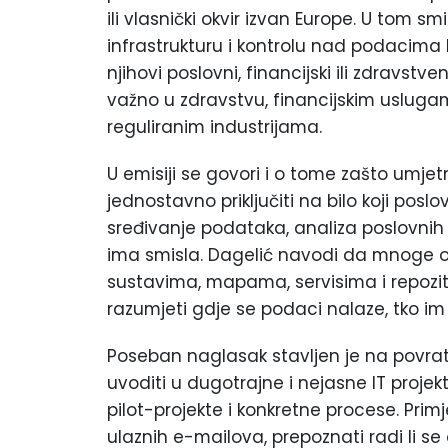
ili vlasnički okvir izvan Europe. U tom 
infrastrukturu i kontrolu nad podacima k
njihovi poslovni, financijski ili zdravst
važno u zdravstvu, financijskim usluga
reguliranim industrijama.
U emisiji se govori i o tome zašto umjet
jednostavno priključiti na bilo koji poslo
sređivanje podataka, analiza poslovnih
ima smisla. Dagelić navodi da mnoge o
sustavima, mapama, servisima i repozito
razumjeti gdje se podaci nalaze, tko im p
Poseban naglasak stavljen je na povrat 
uvoditi u dugotrajne i nejasne IT projekt
pilot-projekte i konkretne procese. Primj
ulaznih e-mailova, prepoznati radi li se 