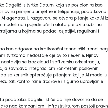
rko Dagelić iz tvrtke Datum, koja se pozicionira kao
poslovnu primjenu umjetne inteligencije, podatkovnu
ju AI agenata. U razgovoru se otvara pitanje kako AI i
im modelima i pojedinačnih alata prelazi u ozbiljnu
rijama u kojima su podaci osjetljivi, regulirani i
ao kao odgovor na kratkoročni tehnološki trend, ne
em tvrtkama nedostaje cjelovito rješenje. Njihov
astavlja se kroz cloud i softversku orkestraciju,
a, a završava integracijom konkretnih poslovnih
 da se korisnik opterećuje pitanjem koji je AI model u
zultat, kontrolirane troškove i sigurno upravljanje
etu podataka. Dagelić ističe da nije dovoljno da se
pi ako nad kompanijom i infrastrukturom postoji pravn