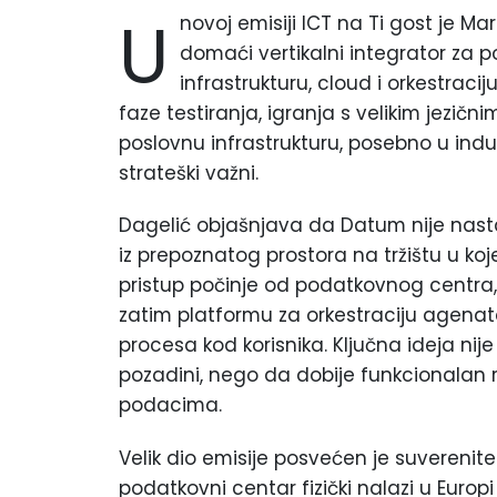
U
novoj emisiji ICT na Ti gost je Ma
domaći vertikalni integrator za 
infrastrukturu, cloud i orkestraci
faze testiranja, igranja s velikim jezičn
poslovnu infrastrukturu, posebno u indust
strateški važni.
Dagelić objašnjava da Datum nije nast
iz prepoznatog prostora na tržištu u koj
pristup počinje od podatkovnog centra, n
zatim platformu za orkestraciju agenat
procesa kod korisnika. Ključna ideja nije
pozadini, nego da dobije funkcionalan re
podacima.
Velik dio emisije posvećen je suverenit
podatkovni centar fizički nalazi u Euro