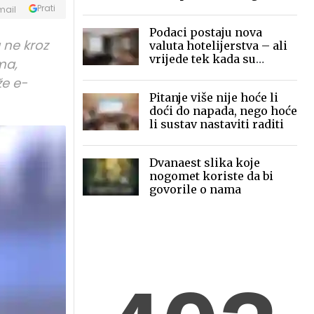
mobilne fotografije pred
Prati
mail
globalnom publikom
Podaci postaju nova
 ne kroz
valuta hotelijerstva – ali
vrijede tek kada su
ma,
povezani
že e-
Pitanje više nije hoće li
doći do napada, nego hoće
li sustav nastaviti raditi
Dvanaest slika koje
nogomet koriste da bi
govorile o nama