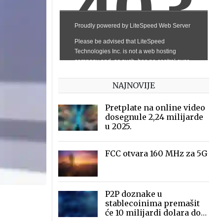
NAJNOVIJE
Pretplate na online video
dosegnule 2,24 milijarde
u 2025.
FCC otvara 160 MHz za 5G
P2P doznake u
stablecoinima premašit
će 10 milijardi dolara do