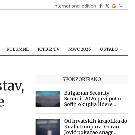
International edition
KOLUMNE
ICTBIZ TV
MWC 2026
OSTALO
SPONZORIRANO
tav,
Bulgarian Security
e
Summit 2026 prvi put u
Sofiji okuplja lidere
sigurnosne industrije
Od hrvatskih krajolika do
Kuala Lumpura: Goran
Jović pokazao snagu