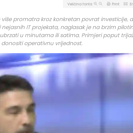
Veličina fonta
Print
E
više promatra kroz konkretan povrat investicije, a
 nejasnih IT projekata, naglasak je na brzim piloti
rzati u minutama ili satima. Primjeri poput trija
onositi operativnu vrijednost.