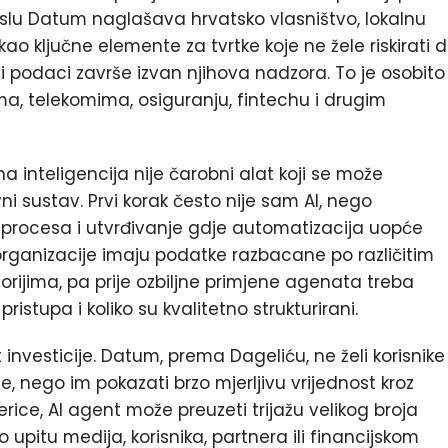
smislu Datum naglašava hrvatsko vlasništvo, lokalnu
ao ključne elemente za tvrtke koje ne žele riskirati 
veni podaci završe izvan njihova nadzora. To je osobito
ma, telekomima, osiguranju, fintechu i drugim
na inteligencija nije čarobni alat koji se može
vni sustav. Prvi korak često nije sam AI, nego
 procesa i utvrđivanje gdje automatizacija uopće
rganizacije imaju podatke razbacane po različitim
rijima, pa prije ozbiljne primjene agenata treba
ristupa i koliko su kvalitetno strukturirani.
investicije. Datum, prema Dageliću, ne želi korisnike
e, nego im pokazati brzo mjerljivu vrijednost kroz
erice, AI agent može preuzeti trijažu velikog broja
o upitu medija, korisnika, partnera ili financijskom