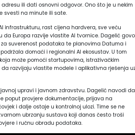
adresu ili dati osnovni odgovor. Ono što je u nekim
svesti na minute ili sate.
AI infrastrukturu, rast cijena hardvera, sve veću
da Europa razvije vlastite AI tvornice. Dagelić govo
iva za suverenost podataka te planovima Datuma i
i podržala domaći i regionalni AI ekosustav. U tom
 koja može pomoći startupovima, istraživačkim
a razvijaju vlastite modele i aplikativna rješenja u
u javnoj upravi i javnom zdravstvu. Dagelić navodi da
se poput provjere dokumentacije, prijava na
ovjek i dalje ostaje u kontrolnoj ulozi. Time se ne
tvarnom ubrzanju sustava koji danas često troši
ovjere i ručnu obradu podataka.