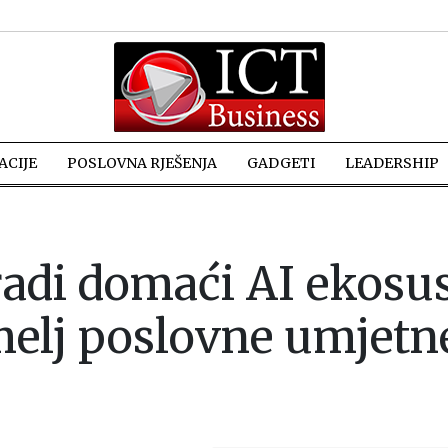
CIJE
POSLOVNA RJEŠENJA
GADGETI
LEADERSHIP
adi domaći AI ekosus
melj poslovne umjetn