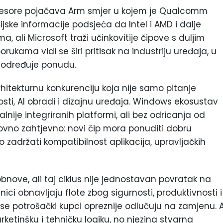
ocesore pojačava Arm smjer u kojem je Qualcomm
jske informacije podsjeća da Intel i AMD i dalje
, ali Microsoft traži učinkovitije čipove s duljim
orukama vidi se širi pritisak na industriju uređaja, u
e određuje ponudu.
rhitekturnu konkurenciju koja nije samo pitanje
osti, AI obradi i dizajnu uređaja. Windows ekosustav
kalnije integriranih platformi, ali bez odricanja od
slovno zahtjevno: novi čip mora ponuditi dobru
o zadržati kompatibilnost aplikacija, upravljačkih
obnove, ali taj ciklus nije jednostavan povratak na
ici obnavljaju flote zbog sigurnosti, produktivnosti i
 se potrošački kupci opreznije odlučuju na zamjenu. A
ketinšku i tehničku logiku, no njezina stvarna