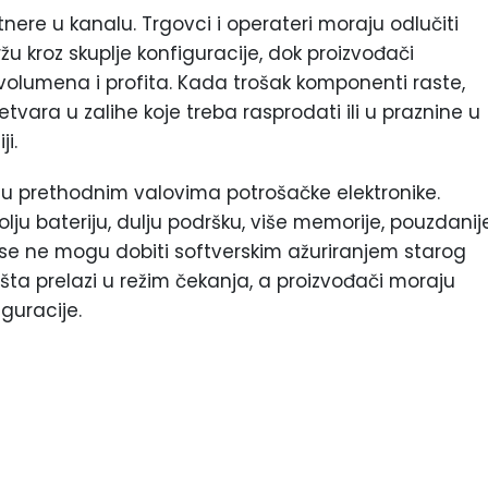
ere u kanalu. Trgovci i operateri moraju odlučiti
ržu kroz skuplje konfiguracije, dok proizvođači
olumena i profita. Kada trošak komponenti raste,
vara u zalihe koje treba rasprodati ili u praznine u
i.
o u prethodnim valovima potrošačke elektronike.
ju bateriju, dulju podršku, više memorije, pouzdanij
 se ne mogu dobiti softverskim ažuriranjem starog
išta prelazi u režim čekanja, a proizvođači moraju
iguracije.