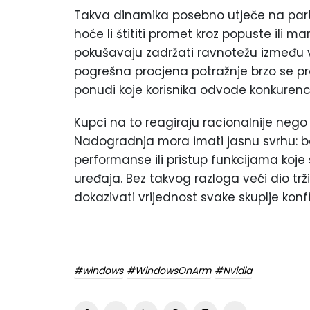
Takva dinamika posebno utječe na partn
hoće li štititi promet kroz popuste ili ma
pokušavaju zadržati ravnotežu između v
pogrešna procjena potražnje brzo se pret
ponudi koje korisnika odvode konkurencij
Kupci na to reagiraju racionalnije neg
Nadogradnja mora imati jasnu svrhu: bol
performanse ili pristup funkcijama koje
uređaja. Bez takvog razloga veći dio trž
dokazivati vrijednost svake skuplje konf
#windows
#WindowsOnArm
#Nvidia