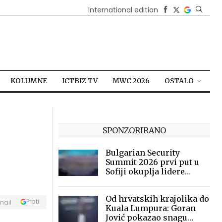
International edition
KOLUMNE
ICTBIZ TV
MWC 2026
OSTALO
SPONZORIRANO
Bulgarian Security
Summit 2026 prvi put u
Sofiji okuplja lidere
sigurnosne industrije
Od hrvatskih krajolika do
Prati
mail
Kuala Lumpura: Goran
Jović pokazao snagu