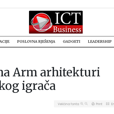
CIJE
POSLOVNA RJEŠENJA
GADGETI
LEADERSHIP
a Arm arhitekturi
kog igrača
Veličina fonta
Print
E