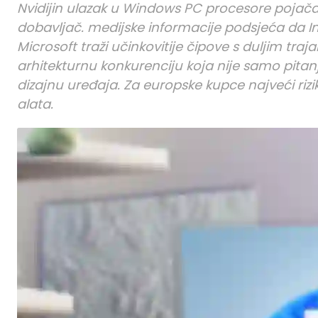
Nvidijin ulazak u Windows PC procesore poja
dobavljač. medijske informacije podsjeća da Int
Microsoft traži učinkovitije čipove s duljim tra
arhitekturnu konkurenciju koja nije samo pitanj
dizajnu uređaja. Za europske kupce najveći rizik
alata.