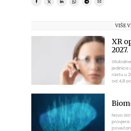
VIŠE V
XR op
2027.
Globalne
jedinica 
rastu u 2
od 4,8 p
Biome
Novo ist
provjera 
povećanje