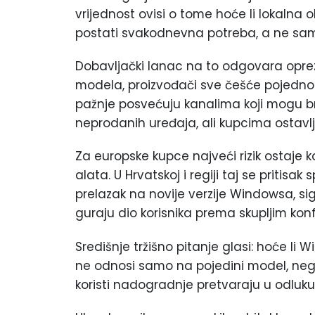
vrijednost ovisi o tome hoće li lokalna 
postati svakodnevna potreba, a ne samo 
Dobavljački lanac na to odgovara oprez
modela, proizvođači sve češće pojednosta
pažnje posvećuju kanalima koji mogu brž
neprodanih uređaja, ali kupcima ostavl
Za europske kupce najveći rizik ostaje k
alata. U Hrvatskoj i regiji taj se pritis
prelazak na novije verzije Windowsa, si
guraju dio korisnika prema skupljim kon
Središnje tržišno pitanje glasi: hoće li 
ne odnosi samo na pojedini model, nego
koristi nadogradnje pretvaraju u odluku