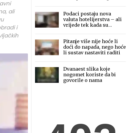
avni
mobilne fotografije pred
globalnom publikom
a, ali
Podaci postaju nova
vu
valuta hotelijerstva – ali
vrijede tek kada su
bradi i
povezani
vljačkih
Pitanje više nije hoće li
doći do napada, nego hoće
li sustav nastaviti raditi
Dvanaest slika koje
nogomet koriste da bi
govorile o nama