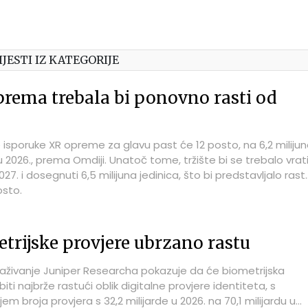
IJESTI IZ KATEGORIJE
rema trebala bi ponovno rasti od
 isporuke XR opreme za glavu past će 12 posto, na 6,2 miliju
u 2026., prema Omdiji. Unatoč tome, tržište bi se trebalo vrati
027. i dosegnuti 6,5 milijuna jedinica, što bi predstavljalo rast
osto.
trijske provjere ubrzano rastu
raživanje Juniper Researcha pokazuje da će biometrijska
biti najbrže rastući oblik digitalne provjere identiteta, s
m broja provjera s 32,2 milijarde u 2026. na 70,1 milijardu u