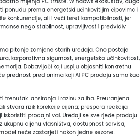
dodatno mijenja PC tržište. Windows ekosustav, dugo
iti ponudu prema energetski učinkovitijim čipovima i
e konkurencije, ali i veći teret kompatibilnosti, jer
rmanse nego stabilnost, upravljivost i predvidiv
samo pitanje zamjene starih uređaja. Ono postaje
ura, korporativna sigurnost, energetska učinkovitost,
emorija. Dobavljači koji uspiju objasniti konkretnu
at će prednost pred onima koji AI PC prodaju samo kao
ti trenutak lansiranja i razinu zaliha. Preuranjena
i stvara rizik korekcije cijena; prespora reakcija
i iskoristiti prodajni val. Uređaji se sve rjeđe prodaju
oz ukupnu cijenu vlasništva, dostupnost servisa,
a model neće zastarjeti nakon jedne sezone.