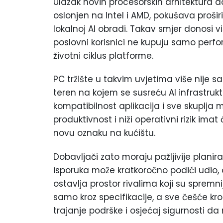
Ulazak novih procesorskih arhitektura 
oslonjen na Intel i AMD, pokušava prošir
lokalnoj AI obradi. Takav smjer donosi viš
poslovni korisnici ne kupuju samo perfo
životni ciklus platforme.
PC tržište u takvim uvjetima više nije 
teren na kojem se susreću AI infrastrukt
kompatibilnost aplikacija i sve skuplja m
produktivnost i niži operativni rizik im
novu oznaku na kućištu.
Dobavljači zato moraju pažljivije planira
isporuka može kratkoročno podići udio, al
ostavlja prostor rivalima koji su spremnij
samo kroz specifikacije, a sve češće kr
trajanje podrške i osjećaj sigurnosti d