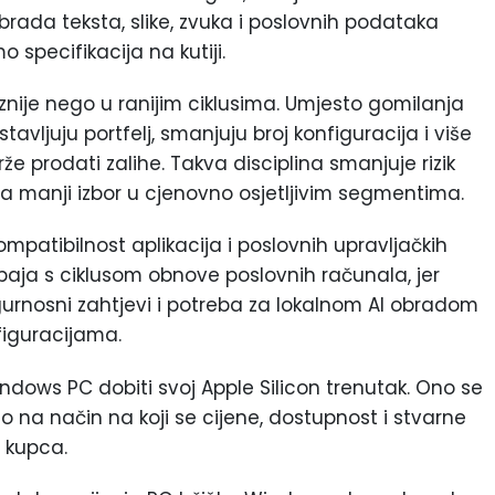
obrada teksta, slike, zvuka i poslovnih podataka
specifikacija na kutiji.
nije nego u ranijim ciklusima. Umjesto gomilanja
vljuju portfelj, smanjuju broj konfiguracija i više
e prodati zalihe. Takva disciplina smanjuje rizik
ja manji izbor u cjenovno osjetljivim segmentima.
ompatibilnost aplikacija i poslovnih upravljačkih
ak spaja s ciklusom obnove poslovnih računala, jer
gurnosni zahtjevi i potreba za lokalnom AI obradom
figuracijama.
Windows PC dobiti svoj Apple Silicon trenutak. Ono se
 na način na koji se cijene, dostupnost i stvarne
 kupca.