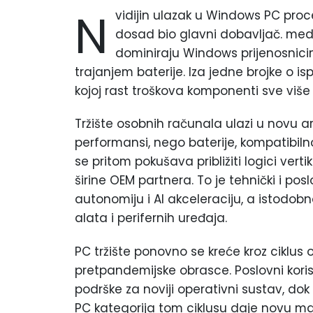
N
vidijin ulazak u Windows PC pr
dosad bio glavni dobavljač. medi
dominiraju Windows prijenosnicima
trajanjem baterije. Iza jedne brojke o isp
kojoj rast troškova komponenti sve viš
Tržište osobnih računala ulazi u novu a
performansi, nego baterije, kompatibiln
se pritom pokušava približiti logici verti
širine OEM partnera. To je tehnički i po
autonomiju i AI akceleraciju, a istodobn
alata i perifernih uređaja.
PC tržište ponovno se kreće kroz ciklus 
pretpandemijske obrasce. Poslovni korisn
podrške za noviji operativni sustav, dok
PC kategorija tom ciklusu daje novu mar