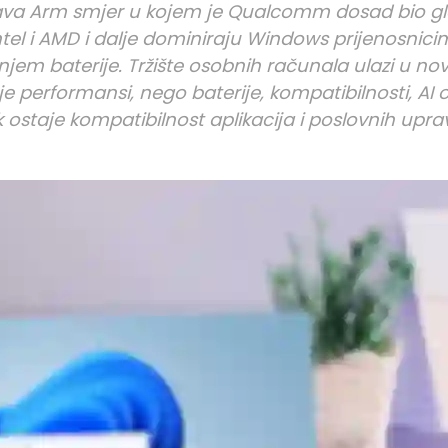
čava Arm smjer u kojem je Qualcomm dosad bio gl
el i AMD i dalje dominiraju Windows prijenosnicim
janjem baterije. Tržište osobnih računala ulazi u no
e performansi, nego baterije, kompatibilnosti, AI o
 ostaje kompatibilnost aplikacija i poslovnih upra