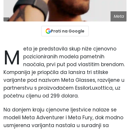
Meta
Prati na Google
M
eta je predstavila skup niže cjenovno
pozicioniranih modela pametnih
naočala, prvi put pod vlastitim brendom.
Kompanija je priopćila da lansira tri stilske
varijante pod nazivom Meta Glasses, razvijene u
partnerstvu s proizvođačem EssilorLuxottica, uz
početnu cijenu od 299 dolara.
Na donjem kraju cjenovne ljestvice nalaze se
modeli Meta Adventurer i Meta Fury, dok modno
usmjerena varijanta nastala u suradnji sa