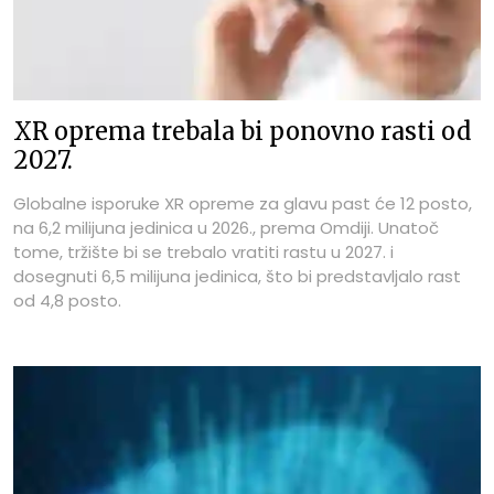
XR oprema trebala bi ponovno rasti od
2027.
Globalne isporuke XR opreme za glavu past će 12 posto,
na 6,2 milijuna jedinica u 2026., prema Omdiji. Unatoč
tome, tržište bi se trebalo vratiti rastu u 2027. i
dosegnuti 6,5 milijuna jedinica, što bi predstavljalo rast
od 4,8 posto.