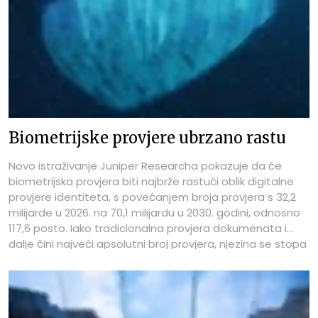
Biometrijske provjere ubrzano rastu
Novo istraživanje Juniper Researcha pokazuje da će
biometrijska provjera biti najbrže rastući oblik digitalne
provjere identiteta, s povećanjem broja provjera s 32,2
milijarde u 2026. na 70,1 milijardu u 2030. godini, odnosno
117,6 posto. Iako tradicionalna provjera dokumenata i
dalje čini najveći apsolutni broj provjera, njezina se stopa
rasta znatno usporila u usporedbi s biometrijom.