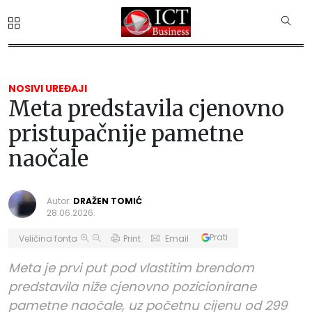
NOSIVI UREĐAJI
Meta predstavila cjenovno
pristupačnije pametne
naočale
Autor:
DRAŽEN TOMIĆ
28.06.2026.
Prati
Veličina fonta
Print
Email
Meta je prvi put pod vlastitim brendom
predstavila niže cjenovno pozicionirane
pametne naočale, uz početnu cijenu od 299