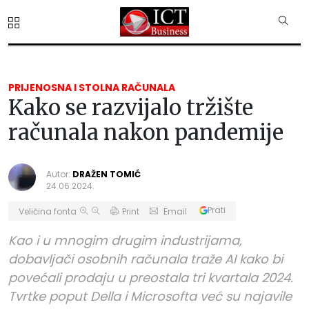
PRIJENOSNA I STOLNA RAČUNALA
Kako se razvijalo tržište
računala nakon pandemije
Autor:
DRAŽEN TOMIĆ
24.06.2024.
Prati
Veličina fonta
Print
Email
Kao i u mnogim drugim industrijama,
dobavljači osobnih računala traže AI kako bi
povećali prodaju u preostala tri kvartala 2024.
Tvrtke poput Della i Microsofta već su najavile