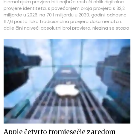
biometrijska provjera biti najbrže rastući oblik digitalne
provjere identiteta, s povećanjem broja provjera s 32,2
milijarde u 2026. na 70,1 milijardu u 2030. godini, odnosno
117,6 posto. Iako tradicionalna provjera dokumenata i
dalje čini najveći apsolutni broj provjera, njezina se stopa
rasta znatno usporila u usporedbi s biometrijom.
Apple četvrto tromjesečje zaredom