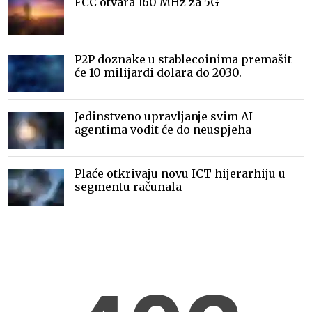
FCC otvara 160 MHz za 5G
P2P doznake u stablecoinima premašit
će 10 milijardi dolara do 2030.
Jedinstveno upravljanje svim AI
agentima vodit će do neuspjeha
Plaće otkrivaju novu ICT hijerarhiju u
segmentu računala