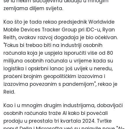
se iu nekim slučajevima ukidaju u mnogim
zemljama diljem svijeta.
Kao što je tada rekao predsjednik Worldwide
Mobile Devices Tracker Group pri IDC-u, Ryan
Reith, ovakav razvoj događaja je bio očekivan.
"Fokus bi trebao biti na industriji osobnih
računala koja je uspjela isporučiti više od 80
milijuna osobnih računala u vrijeme kada su
logistika i opskrbni lanac još uvijek u neredu,
praćeni brojnim geopolitičkim izazovima i
izazovima povezanim s pandemijom", rekao je
Reid.
Kao i u mnogim drugim industrijama, dobavljači
osobnih računala traže AI kako bi povećali
prodaju u preostala tri kvartala 2024. Tvrtke
poput Della i Microsofta već su najavile nove "AI-