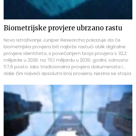
Biometrijske provjere ubrzano rastu
Novo istraživanje Juniper Researcha pokazuje da će
biometrijska provjera biti najbrže rastući oblik digitalne
provjere identiteta, s povećanjem broja provjera s 32,2
milijarde u 2026. na 70,1 milijardu u 2030. godini, odnosno
117,6 posto. Iako tradicionalna provjera dokumenata i
dalje čini najveći apsolutni broj provjera, njezina se stopa
rasta znatno usporila u usporedbi s biometrijom.