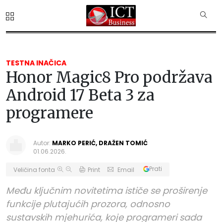
TESTNA INAČICA
Honor Magic8 Pro podržava
Android 17 Beta 3 za
programere
Autor:
MARKO PERIĆ, DRAŽEN TOMIĆ
01.06.2026.
Prati
Veličina fonta
Print
Email
Među ključnim novitetima ističe se proširenje
funkcije plutajućih prozora, odnosno
sustavskih mjehurića, koje programeri sada