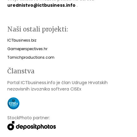
urednistvo@ictbusiness.info
.
Naši ostali projekti:
ICTbusiness.biz
Gameperspectives.hr
Tomichproductions.com
Članstva
Portal ICTbusiness.info je član Udruge Hrvatskih
nezavisnih izvoznika softvera CISEx
StockPhoto partner: