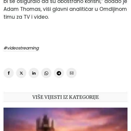
bi se osiguralo da su obostrano korisni,” dodao je
Adam Thomas, viši glavni analitičar u Omdijinom
timu za TV i video.
#videostreaming
VIŠE VIJESTI IZ KATEGORIJE