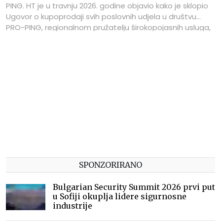
PING. HT je u travnju 2026. godine objavio kako je sklopio
Ugovor o kupoprodaji svih poslovnih udjela u društvu
PRO-PING, regionalnom pružatelju širokopojasnih usluga,
a za zaključenje transakcije bila su potrebna regulatorna
odobrenja koja su dobivena.
SPONZORIRANO
Bulgarian Security Summit 2026 prvi put
u Sofiji okuplja lidere sigurnosne
industrije