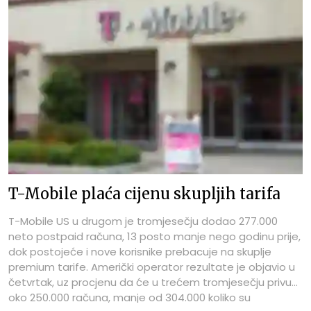
T-Mobile plaća cijenu skupljih tarifa
T-Mobile US u drugom je tromjesečju dodao 277.000
neto postpaid računa, 13 posto manje nego godinu prije,
dok postojeće i nove korisnike prebacuje na skuplje
premium tarife. Američki operator rezultate je objavio u
četvrtak, uz procjenu da će u trećem tromjesečju privući
oko 250.000 računa, manje od 304.000 koliko su