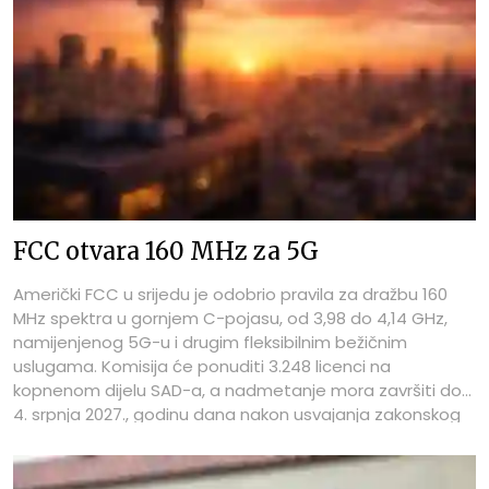
FCC otvara 160 MHz za 5G
Američki FCC u srijedu je odobrio pravila za dražbu 160
MHz spektra u gornjem C-pojasu, od 3,98 do 4,14 GHz,
namijenjenog 5G-u i drugim fleksibilnim bežičnim
uslugama. Komisija će ponuditi 3.248 licenci na
kopnenom dijelu SAD-a, a nadmetanje mora završiti do
4. srpnja 2027., godinu dana nakon usvajanja zakonskog
roka.