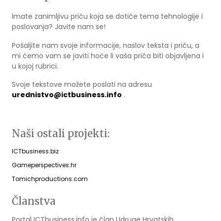
Imate zanimljivu priču koja se dotiče tema tehnologije i
poslovanja? Javite nam se!
Pošaljite nam svoje informacije, naslov teksta i priču, a
mi ćemo vam se javiti hoće li vaša priča biti objavljena i
u kojoj rubrici.
Svoje tekstove možete poslati na adresu
urednistvo@ictbusiness.info
.
Naši ostali projekti:
ICTbusiness.biz
Gameperspectives.hr
Tomichproductions.com
Članstva
Portal ICTbusiness.info je član Udruge Hrvatskih