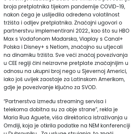
broja pretplatnika tijekom pandemije COVID-19,
nakon čega je uslijedila određena volatilnost
tržišta i odljev pretplatnika. Značajni ugovori o
partnerstvu implementirani 2022., kao što su HBO
Max s Vodafonom Mađarska, Viaplay s Canal+
Polska i Disney+ s Netiom, značajno su utjecali
na dinamiku tržišta. Sve veći značaj povezivanja
u CEE regiji čini neizravne pretplate značajnijim u
odnosu na ukupni broj nego u Sjevernoj Americi,
iako još uvijek zaostaje za Latinskom Amerikom,
gdje je povezivanje ključno za SVOD.
“Partnerstva između streaming servisa i
telekoma dobitna su za obje strane”, rekla je
Maria Rua Aguete, viša direktorica istraživanja u
Omdiji, koja je otkrila podatke na NEM konferenciji
u Dubrovniku. „Za usluge strujanja, to znači