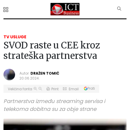
TV USLUGE
SVOD raste u CEE kroz
strateška partnerstva
Autor:
DRAŽEN TOMIĆ
20.06.2024.
Prati
Veličina fonta
Print
Email
Partnerstva između streaming servisa i
telekoma dobitna su za obje strane