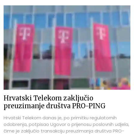
analitičari očekivali.
Hrvatski Telekom zaključio
preuzimanje društva PRO-PING
Hrvatski Telekom danas je, po primitku regulatornih
odobrenja, potpisao Ugovor o prijenosu poslovnih udjela,
čime je zaključio transakciju preuzimanja društva PRO-