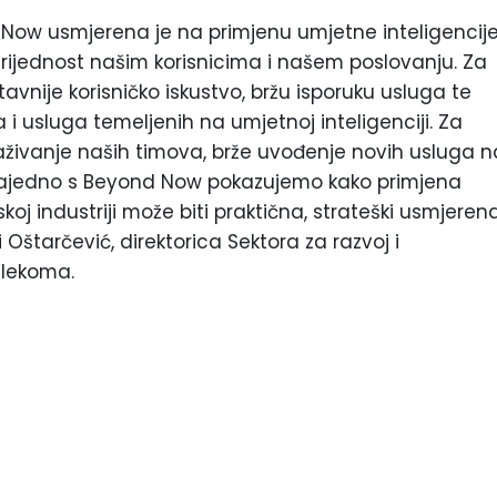
 Now usmjerena je na primjenu umjetne inteligencij
rijednost našim korisnicima i našem poslovanju. Za
avnije korisničko iskustvo, bržu isporuku usluga te
ja i usluga temeljenih na umjetnoj inteligenciji. Za
živanje naših timova, brže uvođenje novih usluga n
st. Zajedno s Beyond Now pokazujemo kako primjena
koj industriji može biti praktična, strateški usmjeren
 Oštarčević, direktorica Sektora za razvoj i
elekoma.