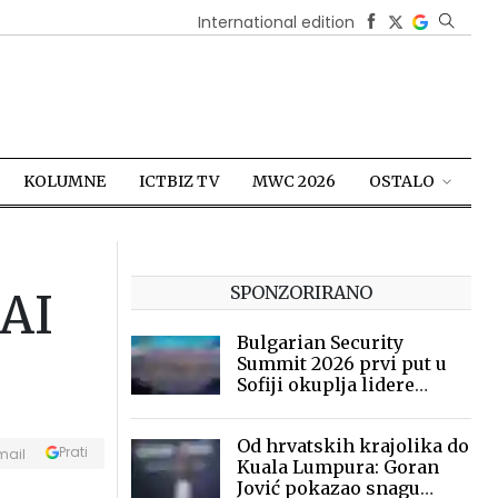
International edition
KOLUMNE
ICTBIZ TV
MWC 2026
OSTALO
SPONZORIRANO
 AI
Bulgarian Security
Summit 2026 prvi put u
Sofiji okuplja lidere
sigurnosne industrije
Od hrvatskih krajolika do
Prati
mail
Kuala Lumpura: Goran
Jović pokazao snagu