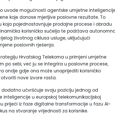
no uvode mogućnosti agentske umjetne inteligencij
ene koje donose mjerljive poslovne rezultate. To
ju koja pojednostavnjuje prodajne procese i obradu
 dinamička korisnička sučelja te podržava autonomn
ijelog životnog ciklusa usluge, uključujući
jene poslovnih rješenja.
rategiju Hrvatskog Telekoma u primjeni umjetne
am po sebi, već ju se integrira u poslovne procese,
tva ondje gdje ona može unaprijediti korisničko
 otvoriti nove izvore rasta.
dodatno učvršćuje svoju poziciju jednog od
inteligencije u europskoj telekomunikacijskoj
u prijeći iz faze digitalne transformacije u fazu AI-
us na stvaranje vrijednosti za korisnike.