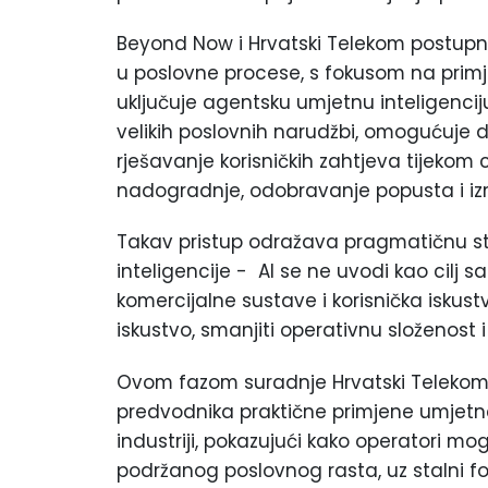
Beyond Now i Hrvatski Telekom postup
u poslovne procese, s fokusom na primj
uključuje agentsku umjetnu inteligenci
velikih poslovnih narudžbi, omogućuje
rješavanje korisničkih zahtjeva tijekom c
nadogradnje, odobravanje popusta i izm
Takav pristup odražava pragmatičnu st
inteligencije - AI se ne uvodi kao cilj s
komercijalne sustave i korisnička iskus
iskustvo, smanjiti operativnu složenost i
Ovom fazom suradnje Hrvatski Telekom 
predvodnika praktične primjene umjetne 
industriji, pokazujući kako operatori mog
podržanog poslovnog rasta, uz stalni fok