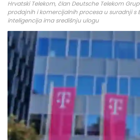
Hrvatski Telekom, član Deutsche Telekom Grupe
prodajnih i komercijalnih procesa u suradnji 
inteligencija ima središnju ulogu