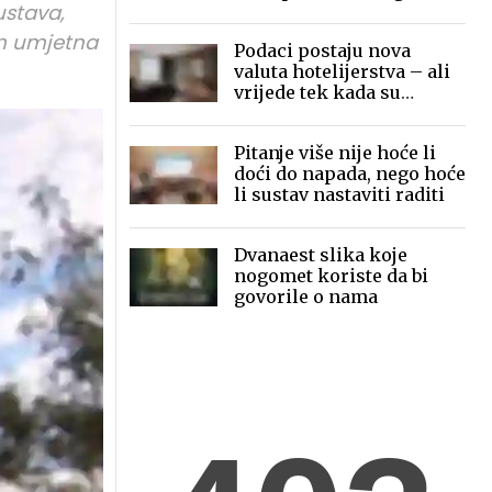
ustava,
mobilne fotografije pred
globalnom publikom
em umjetna
Podaci postaju nova
valuta hotelijerstva – ali
vrijede tek kada su
povezani
Pitanje više nije hoće li
doći do napada, nego hoće
li sustav nastaviti raditi
Dvanaest slika koje
nogomet koriste da bi
govorile o nama