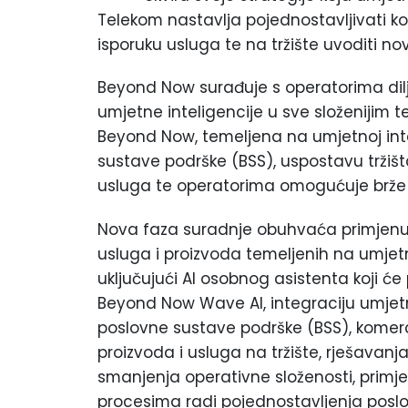
Telekom nastavlja pojednostavljivati kor
isporuku usluga te na tržište uvoditi no
Beyond Now surađuje s operatorima dilj
umjetne inteligencije u sve složenijim 
Beyond Now, temeljena na umjetnoj intel
sustave podrške (BSS), uspostavu tržišt
usluga te operatorima omogućuje brže uv
Nova faza suradnje obuhvaća primjenu u
usluga i proizvoda temeljenih na umjetno
uključujući AI osobnog asistenta koji ć
Beyond Now Wave AI, integraciju umjetne
poslovne sustave podrške (BSS), komerci
proizvoda i usluga na tržište, rješavan
smanjenja operativne složenosti, primje
procesima radi pojednostavljenja poslov