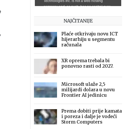
e
NAJČITANIJE
Plaće otkrivaju novu ICT
o
hijerarhiju u segmentu
računala
XR oprema trebala bi
ponovno rasti od 2027.
Microsoft ulaže 2,5
milijardi dolara u novu
Frontier AI jedinicu
Prema dobiti prije kamata
i poreza i dalje je vodeći
Storm Computers