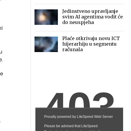
2030.
Jedinstveno upravljanje
svim AI agentima vodit će
do neuspjeha
ni
Plaće otkrivaju novu ICT
hijerarhiju u segmentu
računala
u
e.
je
m