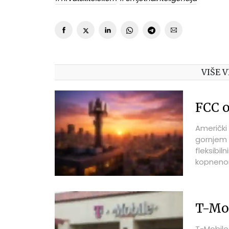
VIŠE V
FCC o
Američki 
gornjem 
fleksibil
kopnenom
godinu d
T-Mob
T-Mobile