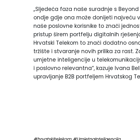
„Sljedeća faza naše suradnje s Beyond
ondje gdje ona može donijeti najveću v
naše poslovne korisnike to znači jednost
pristup širem portfelju digitalnih rješen
Hrvatski Telekom to znači dodatno osna
tržište i stvaranje novih prilika za ra
umjetne inteligencije u telekomunikacijs
i poslovno relevantna“, kazuje Ivana Beli
upravljanje B2B portfeljem Hrvatskog T
#hrvatskitelekom
#UmjetnaInteligencija