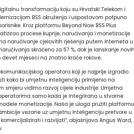
italnu transformaciju koju su Hrvatski Telekom i
ernizacijom BSS okruženja i uspostavom potpuno
korisnike. Kroz platformu Beyond Now BSS Plus
matizirao procese kupnje, naručivanja i monetizacije
a naručivanje cjelovitih rješenja putem interneta u
naručivanja skraćeno za 57 %, dok je lansiranje novi
 devet mjeseci na znatno kraće rokove.
ekomunikacijskog operatora koji je najprije izgradio
sti kako bi umjetnu inteligenciju primijenio na
m smjeru vidimo razvoj cijele industrije. Umjetna
t operatorima samo kada je integrirana u stvarne
 modele monetizacije. Naša je uloga pružiti platform
mbicije vezane uz umjetnu inteligenciju pretvore u
komercijalizirati i razvijati“, objašnjava Angus Ward,
.