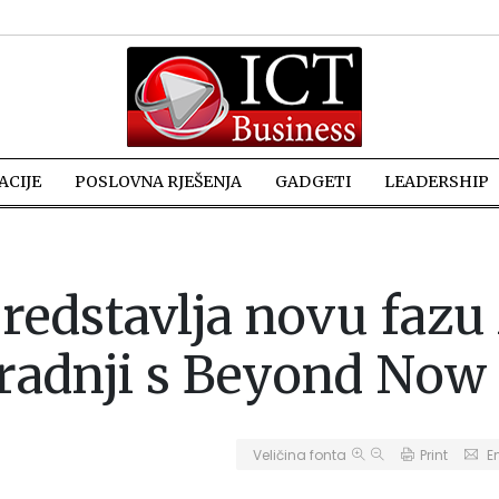
CIJE
POSLOVNA RJEŠENJA
GADGETI
LEADERSHIP
redstavlja novu fazu
uradnji s Beyond Now
Veličina fonta
Print
E