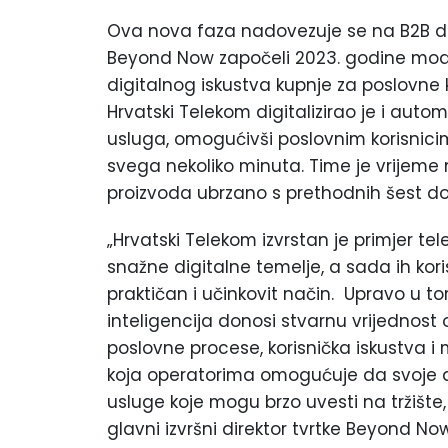
Ova nova faza nadovezuje se na B2B dig
Beyond Now započeli 2023. godine mod
digitalnog iskustva kupnje za poslovne 
Hrvatski Telekom digitalizirao je i auto
usluga, omogućivši poslovnim korisnicim
svega nekoliko minuta. Time je vrijeme 
proizvoda ubrzano s prethodnih šest do
„Hrvatski Telekom izvrstan je primjer tel
snažne digitalne temelje, a sada ih kori
praktičan i učinkovit način. Upravo u to
inteligencija donosi stvarnu vrijednos
poslovne procese, korisnička iskustva i
koja operatorima omogućuje da svoje a
usluge koje mogu brzo uvesti na tržište, 
glavni izvršni direktor tvrtke Beyond Now