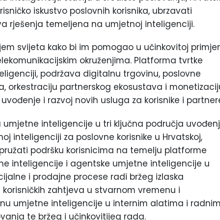
isničko iskustvo poslovnih korisnika, ubrzavati
va rješenja temeljena na umjetnoj inteligenciji.
em svijeta kako bi im pomogao u učinkovitoj primje
telekomunikacijskim okruženjima. Platforma tvrtke
igenciji, podržava digitalnu trgovinu, poslovne
a, orkestraciju partnerskog ekosustava i monetizacij
ođenje i razvoj novih usluga za korisnike i partner
mjetne inteligencije u tri ključna područja uvođen
j inteligenciji za poslovne korisnike u Hrvatskoj,
e pružati podršku korisnicima na temelju platforme
 inteligencije i agentske umjetne inteligencije u
jalne i prodajne procese radi bržeg izlaska
ja korisničkih zahtjeva u stvarnom vremenu i
nu umjetne inteligencije u internim alatima i radni
anja te bržeg i učinkovitijeg rada.