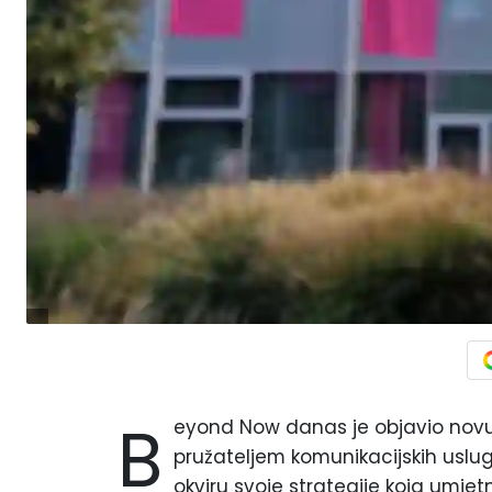
B
eyond Now danas je objavio novu
pružateljem komunikacijskih uslu
okviru svoje strategije koja umjetn