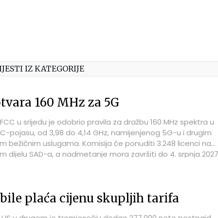
IJESTI IZ KATEGORIJE
tvara 160 MHz za 5G
FCC u srijedu je odobrio pravila za dražbu 160 MHz spektra u
C-pojasu, od 3,98 do 4,14 GHz, namijenjenog 5G-u i drugim
nim bežičnim uslugama. Komisija će ponuditi 3.248 licenci na
 dijelu SAD-a, a nadmetanje mora završiti do 4. srpnja 2027.
ana nakon usvajanja zakonskog roka.
ile plaća cijenu skupljih tarifa
 US u drugom je tromjesečju dodao 277.000 neto postpaid