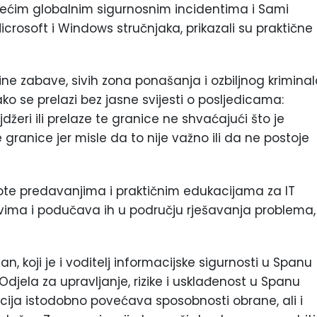
većim globalnim sigurnosnim incidentima i Sami
Microsoft i Windows stručnjaka, prikazali su praktične
ne zabave, sivih zona ponašanja i ozbiljnog krimina
ko se prelazi bez jasne svijesti o posljedicama:
džeri ili prelaze te granice ne shvaćajući što je
e granice jer misle da to nije važno ili da ne postoje
ote predavanjima i praktičnim edukacijama za IT
avima i podučava ih u području rješavanja problema,
n, koji je i voditelj informacijske sigurnosti u Spanu
Odjela za upravljanje, rizike i usklađenost u Spanu
cija istodobno povećava sposobnosti obrane, ali i