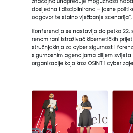
značajno unapređuje mogućnosti napada
dosljedna i disciplinirana – jasne politik
odgovor te stalno vježbanje scenarija“,
Konferencija se nastavlja do petka 22. 
renomirani istraživač kibernetičkih prij
stručnjakinja za cyber sigurnost i fore
sigurnosnim agencijama diljem svijeta 
organizacije koja kroz OSINT i cyber z