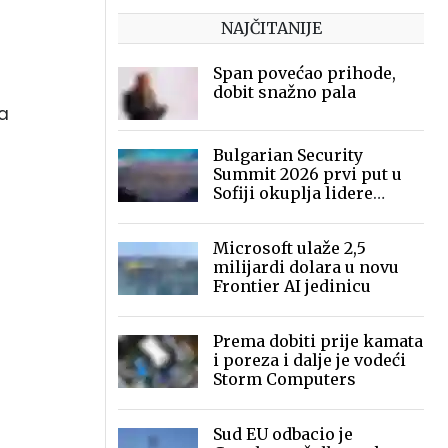
NAJČITANIJE
Span povećao prihode,
dobit snažno pala
la
Bulgarian Security
Summit 2026 prvi put u
Sofiji okuplja lidere
sigurnosne industrije
Microsoft ulaže 2,5
milijardi dolara u novu
Frontier AI jedinicu
Prema dobiti prije kamata
i poreza i dalje je vodeći
Storm Computers
Sud EU odbacio je