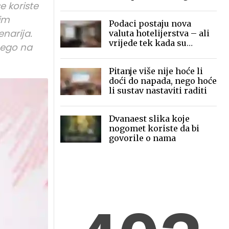
e koriste
mobilne fotografije pred
globalnom publikom
im
Podaci postaju nova
narija.
valuta hotelijerstva – ali
vrijede tek kada su
nego na
povezani
Pitanje više nije hoće li
doći do napada, nego hoće
li sustav nastaviti raditi
Dvanaest slika koje
nogomet koriste da bi
govorile o nama