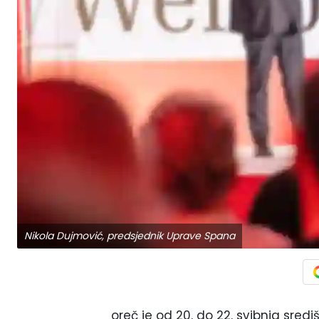
Nikola Dujmović, predsjednik Uprave Spana
oreč je od 20. do 22. svibnja sredi