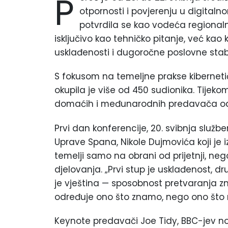
P
otpornosti i povjerenju u digital
potvrdila se kao vodeća regional
isključivo kao tehničko pitanje, već kao 
usklađenosti i dugoročne poslovne stabi
S fokusom na temeljne prakse kiberneti
okupila je više od 450 sudionika. Tijek
domaćih i međunarodnih predavača odr
Prvi dan konferencije, 20. svibnja slu
Uprave Spana, Nikole Dujmovića koji je i
temelji samo na obrani od prijetnji, ne
djelovanja. „Prvi stup je usklađenost, dru
je vještina — sposobnost pretvaranja zn
određuje ono što znamo, nego ono što mo
Keynote predavači Joe Tidy, BBC-jev nov