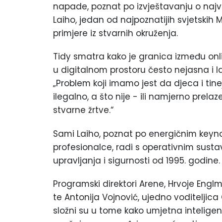
napade, poznat po izvještavanju o naj
Laiho, jedan od najpoznatijih svjetskih 
primjere iz stvarnih okruženja.
Tidy smatra kako je granica između onli
u digitalnom prostoru često nejasna i la
„Problem koji imamo jest da djeca i tinej
ilegalno, a što nije - ili namjerno prelaz
stvarne žrtve.“
Sami Laiho, poznat po energičnim keyn
profesionalce, radi s operativnim sust
upravljanja i sigurnosti od 1995. godine.
Programski direktori Arene, Hrvoje Englma
te Antonija Vojnović, ujedno voditeljica 
složni su u tome kako umjetna inteligen