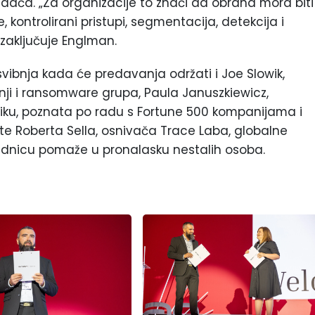
ča. „Za organizacije to znači da obrana mora biti
e, kontrolirani pristupi, segmentacija, detekcija i
 zaključuje Englman.
svibnja kada će predavanja održati i Joe Slowik,
etnji i ransomware grupa, Paula Januszkiewicz,
nziku, poznata po radu s Fortune 500 kompanijama i
te Roberta Sella, osnivača Trace Laba, globalne
ajednicu pomaže u pronalasku nestalih osoba.