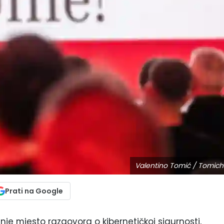
Valentino Tomić / Tomich
Prati na Google
šnje mjesto razgovora o kibernetičkoj sigurnosti,