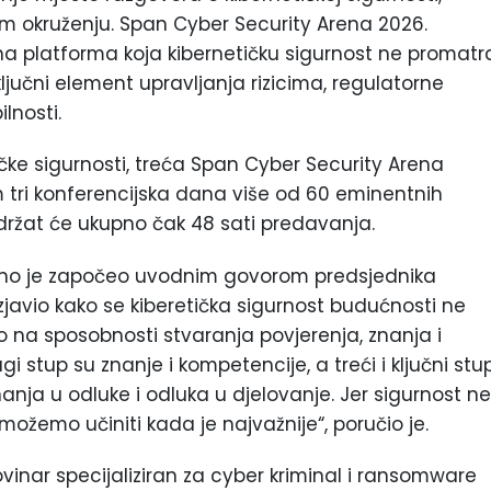
nom okruženju. Span Cyber Security Arena 2026.
na platforma koja kibernetičku sigurnost ne promatr
ključni element upravljanja rizicima, regulatorne
lnosti.
čke sigurnosti, treća Span Cyber Security Arena
om tri konferencijska dana više od 60 eminentnih
žat će ukupno čak 48 sati predavanja.
žbeno je započeo uvodnim govorom predsjednika
zjavio kako se kiberetička sigurnost budućnosti ne
go na sposobnosti stvaranja povjerenja, znanja i
gi stup su znanje i kompetencije, a treći i ključni stu
anja u odluke i odluka u djelovanje. Jer sigurnost ne
žemo učiniti kada je najvažnije“, poručio je.
inar specijaliziran za cyber kriminal i ransomware