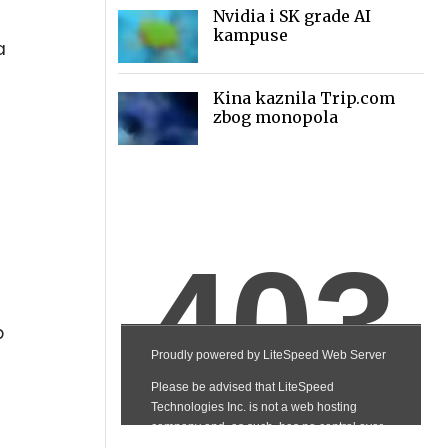
Nvidia i SK grade AI
kampuse
a
Kina kaznila Trip.com
zbog monopola
p