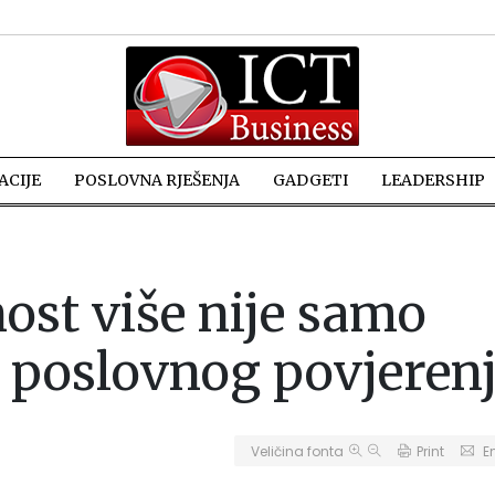
CIJE
POSLOVNA RJEŠENJA
GADGETI
LEADERSHIP
ost više nije samo
j poslovnog povjeren
Veličina fonta
Print
E