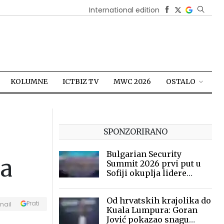
International edition
KOLUMNE
ICTBIZ TV
MWC 2026
OSTALO
SPONZORIRANO
Bulgarian Security
ja
Summit 2026 prvi put u
Sofiji okuplja lidere
sigurnosne industrije
Od hrvatskih krajolika do
Prati
mail
Kuala Lumpura: Goran
Jović pokazao snagu